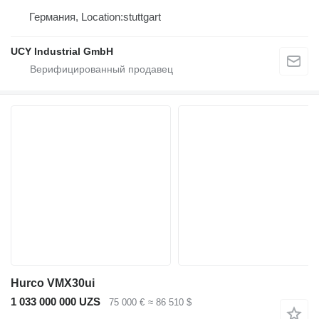
Германия, Location:stuttgart
UCY Industrial GmbH
Hurco VMX30ui
1 033 000 000 UZS
75 000 €
≈ 86 510 $