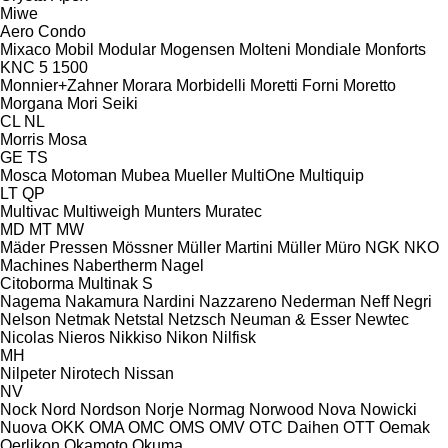
Miwe
Aero
Condo
Mixaco
Mobil
Modular
Mogensen
Molteni
Mondiale
Monforts
KNC 5 1500
Monnier+Zahner
Morara
Morbidelli
Moretti Forni
Moretto
Morgana
Mori Seiki
CL
NL
Morris
Mosa
GE
TS
Mosca
Motoman
Mubea
Mueller
MultiOne
Multiquip
LT
QP
Multivac
Multiweigh
Munters
Muratec
MD
MT
MW
Mäder Pressen
Mössner
Müller Martini
Müller
Müro
NGK
NKO
Machines
Nabertherm
Nagel
Citoborma
Multinak S
Nagema
Nakamura
Nardini
Nazzareno
Nederman
Neff
Negri
Nelson
Netmak
Netstal
Netzsch
Neuman & Esser
Newtec
Nicolas
Nieros
Nikkiso
Nikon
Nilfisk
MH
Nilpeter
Nirotech
Nissan
NV
Nock
Nord
Nordson
Norje
Normag
Norwood
Nova
Nowicki
Nuova
OKK
OMA
OMC
OMS
OMV
OTC Daihen
OTT
Oemak
Oerlikon
Okamoto
Okuma