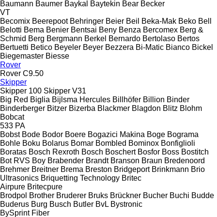
Baumann
Baumer
Baykal
Baytekin
Bear
Becker
VT
Becomix
Beerepoot
Behringer
Beier
Beil
Beka-Mak
Beko
Bell
Belotti
Bema
Benier
Bentsai
Beny
Benza
Bercomex
Berg &
Schmid
Berg
Bergmann
Berkel
Bernardo
Bertolaso
Bertos
Bertuetti
Betico
Beyeler
Beyer
Bezzera
Bi-Matic
Bianco
Bickel
Biegemaster
Biesse
Rover
Rover C9.50
Skipper
Skipper 100
Skipper V31
Big Red
Biglia
Bijlsma Hercules
Billhöfer
Billion
Binder
Binderberger
Bitzer
Bizerba
Blackmer
Blagdon
Blitz
Blohm
Bobcat
533
PA
Bobst
Bode
Bodor
Boere
Bogazici Makina
Boge
Bograma
Bohle
Boku
Bolarus
Bomar
Bombled
Bominox
Bonfiglioli
Boratas
Bosch Rexroth
Bosch
Boschert
Bosfor
Boss
Bostitch
Bot RVS
Boy
Brabender
Brandt
Branson
Braun
Bredenoord
Brehmer
Breitner
Brema
Breston
Bridgeport
Brinkmann
Brio
Ultrasonics
Briquetting Technology
Britec
Airpure
Britecpure
Brodpol
Brother
Bruderer
Bruks
Brückner
Bucher
Buchi
Budde
Buderus
Burg
Busch
Butler
BvL
Bystronic
BySprint Fiber