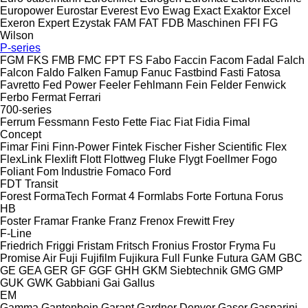
Europower
Eurostar
Everest
Evo
Ewag
Exact
Exaktor
Excel
Exeron
Expert
Ezystak
FAM
FAT
FDB Maschinen
FFI
FG
Wilson
P-series
FGM
FKS
FMB
FMC
FPT
FS
Fabo
Faccin
Facom
Fadal
Falch
Falcon
Faldo
Falken
Famup
Fanuc
Fastbind
Fasti
Fatosa
Favretto
Fed Power
Feeler
Fehlmann
Fein
Felder
Fenwick
Ferbo
Fermat
Ferrari
700-series
Ferrum
Fessmann
Festo
Fette
Fiac
Fiat
Fidia
Fimal
Concept
Fimar
Fini
Finn-Power
Fintek
Fischer
Fisher Scientific
Flex
FlexLink
Flexlift
Flott
Flottweg
Fluke
Flygt
Foellmer
Fogo
Foliant
Fom Industrie
Fomaco
Ford
FDT
Transit
Forest
FormaTech
Format 4
Formlabs
Forte
Fortuna
Forus
HB
Foster
Framar
Franke
Franz
Frenox
Frewitt
Frey
F-Line
Friedrich
Friggi
Fristam
Fritsch
Fronius
Frostor
Fryma
Fu
Promise Air
Fuji
Fujifilm
Fujikura
Full
Funke
Futura
GAM
GBC
GE
GEA
GER
GF
GGF
GHH
GKM Siebtechnik
GMG
GMP
GUK
GWK
Gabbiani
Gai
Gallus
EM
Gamma
Gantenbein
Garant
Gardner Denver
Gaser
Gasparini