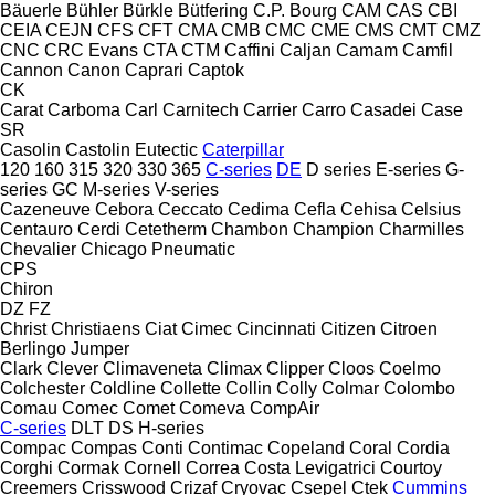
Bäuerle
Bühler
Bürkle
Bütfering
C.P. Bourg
CAM
CAS
CBI
CEIA
CEJN
CFS
CFT
CMA
CMB
CMC
CME
CMS
CMT
CMZ
CNC
CRC Evans
CTA
CTM
Caffini
Caljan
Camam
Camfil
Cannon
Canon
Caprari
Captok
CK
Carat
Carboma
Carl
Carnitech
Carrier
Carro
Casadei
Case
SR
Casolin
Castolin Eutectic
Caterpillar
120
160
315
320
330
365
C-series
DE
D series
E-series
G-
series
GC
M-series
V-series
Cazeneuve
Cebora
Ceccato
Cedima
Cefla
Cehisa
Celsius
Centauro
Cerdi
Cetetherm
Chambon
Champion
Charmilles
Chevalier
Chicago Pneumatic
CPS
Chiron
DZ
FZ
Christ
Christiaens
Ciat
Cimec
Cincinnati
Citizen
Citroen
Berlingo
Jumper
Clark
Clever
Climaveneta
Climax
Clipper
Cloos
Coelmo
Colchester
Coldline
Collette
Collin
Colly
Colmar
Colombo
Comau
Comec
Comet
Comeva
CompAir
C-series
DLT
DS
H-series
Compac
Compas
Conti
Contimac
Copeland
Coral
Cordia
Corghi
Cormak
Cornell
Correa
Costa Levigatrici
Courtoy
Creemers
Crisswood
Crizaf
Cryovac
Csepel
Ctek
Cummins