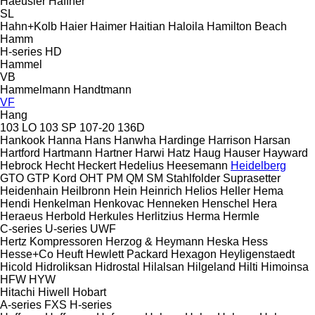
Haeusler
Haffner
SL
Hahn+Kolb
Haier
Haimer
Haitian
Haloila
Hamilton Beach
Hamm
H-series
HD
Hammel
VB
Hammelmann
Handtmann
VF
Hang
103 LO
103 SP
107-20
136D
Hankook
Hanna
Hans
Hanwha
Hardinge
Harrison
Harsan
Hartford
Hartmann
Hartner
Harwi
Hatz
Haug
Hauser
Hayward
Hebrock
Hecht
Heckert
Hedelius
Heesemann
Heidelberg
GTO
GTP
Kord
OHT
PM
QM
SM
Stahlfolder
Suprasetter
Heidenhain
Heilbronn
Hein
Heinrich
Helios
Heller
Hema
Hendi
Henkelman
Henkovac
Henneken
Henschel
Hera
Heraeus
Herbold
Herkules
Herlitzius
Herma
Hermle
C-series
U-series
UWF
Hertz Kompressoren
Herzog & Heymann
Heska
Hess
Hesse+Co
Heuft
Hewlett Packard
Hexagon
Heyligenstaedt
Hicold
Hidroliksan
Hidrostal
Hilalsan
Hilgeland
Hilti
Himoinsa
HFW
HYW
Hitachi
Hiwell
Hobart
A-series
FXS
H-series