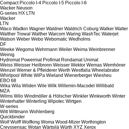
Compact
Piccolo I-4
Piccolo I-5
Piccolo I-6
Wacker Neuson
G-series
HX
LTN
Wacker
LTN
Waco
Wadkin
Wagner
Waldner
Waldrich Coburg
Walker
Walter
Walther Trowal
Walther
Warcom
Waring
WashTec
Waterjet
Watson
Weber
Webo
Webomatic
Wedholms
DF
Weeke
Wegoma
Wehrmann
Weiler
Weima
Weinbrenner
Weinig
Hydromat
Powermat
Profimat
Rondamat
Unimat
Weiss
Weisser Heilbronn
Weisser
Wektor
Wemas
Wemhöner
Wenzel
Werner & Pfleiderer
Werth
Westfalia
Wheelabrator
Whirlpool
White
WiPa
Wieland
Wienerberger
Wiesheu
EBO 68
Wika
Wila
Wilden
Wile
Wilk
Willemin-Macodel
Willibald
MZA
Wilms
Wilo
Windmöller & Hölscher
Winkler
Winkworth
Winter
Winterhalter
Winterling
Wipotec
Wirtgen
W-series
Witt
Wittmann
Wohlenberg
Quickbinder
Wolf
Wolff
Wolfking
Woma
Wood-Mizer
Worthington
Creyssensac
Wotan
Wärtsilä
Würth
XYZ
Xerox