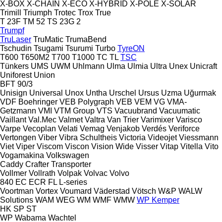
X-BOX
X-CHAIN
X-ECO
X-HYBRID
X-POLE
X-SOLAR
Trimill
Triumph
Trotec
Trox
True
T 23F
TM 52
TS 23G 2
Trumpf
TruLaser
TruMatic
TrumaBend
Tschudin
Tsugami
Tsurumi
Turbo
TyreON
T600
T650M2
T700
T1000
TC
TL
TSC
Tünkers
UMS
UWM
Uhlmann
Ulma
Ulmia
Ultra
Unex
Unicraft
Uniforest
Union
BFT 90/3
Unisign
Universal
Unox
Untha
Urschel
Ursus
Uzma
Uğurmak
VDF Boehringer
VEB Polygraph
VEB
VEM
VG
VMA-
Getzmann
VMI
VTM Group
VTS
Vacuubrand
Vacuumatic
Vaillant
Val.Mec
Valmet
Valtra
Van Trier
Varimixer
Varisco
Varpe
Vecoplan
Velati
Vemag
Venjakob
Verdés
Veriforce
Vertongen
Viber
Vibra Schultheis
Victoria
Videojet
Viessmann
Viet
Viper
Viscom
Viscon
Vision Wide
Visser
Vitap
Vitella
Vito
Vogamakina
Volkswagen
Caddy
Crafter
Transporter
Vollmer
Vollrath
Volpak
Volvac
Volvo
840
EC
ECR
FL
L-series
Voortman
Vortex
Voumard
Väderstad
Vötsch
W&P
WALW
Solutions
WAM
WEG
WM
WMF
WMW
WP Kemper
HK
SP
ST
WP
Wabama
Wachtel