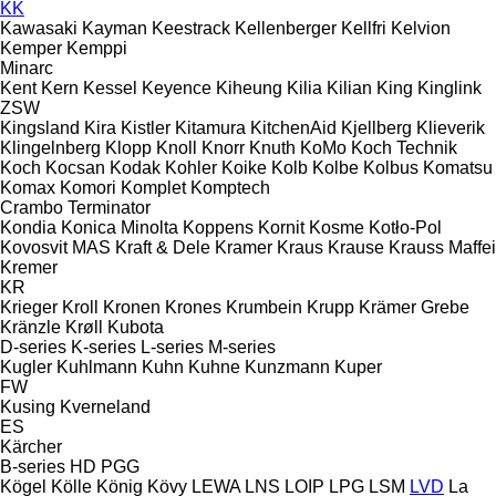
KK
Kawasaki
Kayman
Keestrack
Kellenberger
Kellfri
Kelvion
Kemper
Kemppi
Minarc
Kent
Kern
Kessel
Keyence
Kiheung
Kilia
Kilian
King
Kinglink
ZSW
Kingsland
Kira
Kistler
Kitamura
KitchenAid
Kjellberg
Klieverik
Klingelnberg
Klopp
Knoll
Knorr
Knuth
KoMo
Koch Technik
Koch
Kocsan
Kodak
Kohler
Koike
Kolb
Kolbe
Kolbus
Komatsu
Komax
Komori
Komplet
Komptech
Crambo
Terminator
Kondia
Konica Minolta
Koppens
Kornit
Kosme
Kotło-Pol
Kovosvit MAS
Kraft & Dele
Kramer
Kraus
Krause
Krauss Maffei
Kremer
KR
Krieger
Kroll
Kronen
Krones
Krumbein
Krupp
Krämer Grebe
Kränzle
Krøll
Kubota
D-series
K-series
L-series
M-series
Kugler
Kuhlmann
Kuhn
Kuhne
Kunzmann
Kuper
FW
Kusing
Kverneland
ES
Kärcher
B-series
HD
PGG
Kögel
Kölle
König
Kövy
LEWA
LNS
LOIP
LPG
LSM
LVD
La