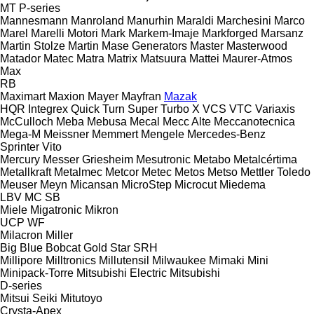
MT
P-series
Mannesmann
Manroland
Manurhin
Maraldi
Marchesini
Marco
Marel
Marelli Motori
Mark
Markem-Imaje
Markforged
Marsanz
Martin Stolze
Martin
Mase Generators
Master
Masterwood
Matador
Matec
Matra
Matrix
Matsuura
Mattei
Maurer-Atmos
Max
RB
Maximart
Maxion
Mayer
Mayfran
Mazak
HQR
Integrex
Quick Turn
Super Turbo X
VCS
VTC
Variaxis
McCulloch
Meba
Mebusa
Mecal
Mecc Alte
Meccanotecnica
Mega-M
Meissner
Memmert
Mengele
Mercedes-Benz
Sprinter
Vito
Mercury
Messer Griesheim
Mesutronic
Metabo
Metalcértima
Metallkraft
Metalmec
Metcor
Metec
Metos
Metso
Mettler Toledo
Meuser
Meyn
Micansan
MicroStep
Microcut
Miedema
LBV
MC
SB
Miele
Migatronic
Mikron
UCP
WF
Milacron
Miller
Big Blue
Bobcat
Gold Star
SRH
Millipore
Milltronics
Millutensil
Milwaukee
Mimaki
Mini
Minipack-Torre
Mitsubishi Electric
Mitsubishi
D-series
Mitsui Seiki
Mitutoyo
Crysta-Apex