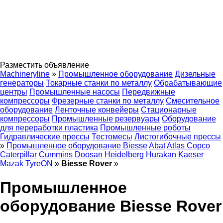
Разместить объявление
Machineryline
»
Промышленное оборудование
Дизельные
генераторы
Токарные станки по металлу
Обрабатывающие
центры
Промышленные насосы
Передвижные
компрессоры
Фрезерные станки по металлу
Смесительное
оборудование
Ленточные конвейеры
Стационарные
компрессоры
Промышленные резервуары
Оборудование
для переработки пластика
Промышленные роботы
Гидравлические прессы
Тестомесы
Листогибочные прессы
»
Промышленное оборудование Biesse
Abat
Atlas Copco
Caterpillar
Cummins
Doosan
Heidelberg
Hurakan
Kaeser
Mazak
TyreON
»
Biesse Rover
»
Промышленное
оборудование Biesse Rover