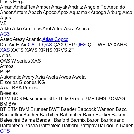
Ensis
Pega
Aman
AmbaFlex
Amber
Anayak
Andritz
Angelo Po
Ansaldo
Anser
Antom
Apach
Apaco
Apex
Aquamak
Arboga
Arburg
Arco
Arjes
VZ
Arkto
Arku
Arminius
Arol
Artec
Asca
Ashita
AG3
Astec
Atesy
Atlantic
Atlas Copco
DrillAir
E-Air
GA
LT
QAS
QAX
QEP
QES
QLT
WEDA
XAHS
XAS
XATS
XAVS
XRHS
XRVS
ZT
Atlas
QAS
W series
XAS
Atmos
PDP
Automatic
Avery
Avia
Avola
Awea
Aweta
E-series
G-series
KG
Axial
BBA Pumps
B-series
BBM
BDS Maschinen
BHS
BLM Group
BMF
BMS
BOMAG
BM
BW
BT
BTM
BVM Brunner
BWT
Baader
Babcock Wanson
Bacci
Bacciottini
Bacher
Bachiller
Bahmüller
Baier
Bakker
Bakon
Balestrini
Balma
Bandall
Barford
Barmix
Baron
Barriquand
Bartontech
Bastra
Battenfeld
Battioni
Battipav
Baudouin
Bauer
GFS