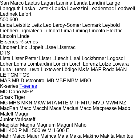
San Marco
Laetus
Lagun
Lamina
Landa
Landini
Lange
Langguth
Laska
Lastek
Lauda
Lavezzini
Leadermac
Leadwell
Ledinek
Lefort
500
600
Leica
Leistritz
Leitz
Leo
Leroy-Somer
Lexmark
Leybold
Liebherr
Ligmatech
Lillnord
Lima
Liming
Lincoln Electric
Lincoln
Linde
E-series
R-series
Lindner
Linx
Lippelt
Lisse
Lissmac
DTS
Lista
Lister Petter
Lister
Liutech
Lleal
Lockformer
Logosol
Loher
Loma
Lombardini
Loncin
Lorch
Lorenz
Lotze
Lowara
Luna
Lurem
Luwa
Luxtower
Lödige
M&M
MAF Roda
MAN
LE
TGM
TGS
MAS
MB Dustcontrol
MB
MBF
MBM
MBO
K-series
T-series
MD Dario
MEP
Shark
Tiger
MG
MHS
MKN
MKW
MTA
MTE
MTF
MTU
MVD
MWM
MZ
MacPan
Macc
Macchi
Mace
Maciuś
Maco
Macpresse
Mado
Mafell
Maggi
Junior
Variosteff
Magister
Magna
Magnum
Magurit
Maho
MH 400 P
MH 500 W
MH 600 E
Mahr
Maico
Maier
Mainca
Maja
Maka
Makino
Makita
Manitou