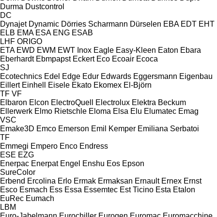
Durma
Dustcontrol
DC
Dynajet
Dynamic
Dörries Scharmann
Dürselen
EBA
EDT
EHT
ELB
EMA
ESA ENG
ESAB
LHF
ORIGO
ETA
EWD
EWM
EWT Inox
Eagle
Easy-Kleen
Eaton
Ebara
Eberhardt
Ebmpapst
Eckert
Eco
Ecoair
Ecoca
SJ
Ecotechnics
Edel
Edge
Edur
Edwards
Eggersmann
Eigenbau
Eillert
Einhell
Eisele
Ekato
Ekomex
El-Björn
TF
VF
Elbaron
Elcon
ElectroQuell
Electrolux
Elektra Beckum
Ellerwerk
Elmo Rietschle
Eloma
Elsa
Elu
Elumatec
Emag
VSC
Emake3D
Emco
Emerson
Emil Kemper
Emiliana Serbatoi
TF
Emmegi
Empero
Enco
Endress
ESE
EZG
Enerpac
Enerpat
Engel
Enshu
Eos
Epson
SureColor
Erbend
Ercolina
Erlo
Ermak
Ermaksan
Ernault
Ernex
Ernst
Esco
Esmach
Ess
Essa
Essemtec
Est Ticino
Esta
Etalon
EuRec
Eumach
LBM
Euro-Jabelmann
Eurochiller
Eurogen
Euromac
Euromacchine