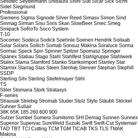
Sesotec
Seydelmann
Shibaura
Shini
Siat
Sicar
Sick
Sicmi
Sidel
Siegmund
Professional
Siemens
Sigma
Signode
Silver Reed
Simasv
Simon
Sind
Sinmag
Sirman
Sisu
Sixis
Skan
SlowBeer
Smec
Smeg
Smipack
SoRoTo
Soco System
T-10
Socomec
Sodeca
Sodick
Soehnle
Soenen Hendrik
Soitaab
Solar
Solaris
Sollich
Somab
Sonsuz Makina
Soraluce
Sorma
Sormac
Speck
Spin
Spinner
Spitzer
Spomasz
Springer
Spänex
Stabau
Stago
Stahl
Stahlfest
Stahlgruppe
Stahlwerk
Stalex
Stama
Stamford
Stanko
Stankoimport
Stanley
Star
Starmix
Starrag
Stas
Steen
Stenhøj
Stenner
Stephan
Stephill
SSDP
Sterling Sihi
Sterling
Stiefelmayer
Stihl
TS
Stiler
Stomana
Stork
Stratasys
F-series
Strausak
Striebig
Stromab
Studer
Stulz
Style
Stäubli
Stöckel
Suhner
Sullair
38K
65K
185
260
600
900
Sulzer
Sumbel
Sumera
Sumitomo SHI Demag
Sunnen
Sunnex
Superior
Supervac
SureWeld
Suzuki
Swift
Swift-Cut
Systemair
TAD
TBT
TCI Cutting
TCM
TGM
TICAB
TKS
TLS
TMAK
Makina