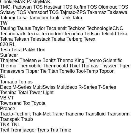
CookieMAK
PastryMAK
TMCI Padovan
TOS Hostivař
TOS Kuřim
TOS Olomouc
TOS
Svitavy
TOS Varnsdorf
TOS
Tajmac-ZPS
Takamaz
Takisawa
Takumi
Talsa
Tamutom
Tank
Tank
Tatra
TW
Tauring
Taurus
Taylor
Tecalemit
Techkon
TechnologieCNC
Technopack
Tecna
Tecnodom
Tecnoma
Tedsan
Tefcold
Teka
Tekna
Teksan
Telestack
Telstar
Terberg
Terex
820
RL
Tesa
Tetra Pak®
Tfon
Surfacer
Thaletec
Theisen & Bonitz
Thermo King
Thermo Scientific
Thermo
Thermobile
Thermocold
Thiel
Thomas
Thyssen
Tiger
Timesavers
Tipper Tie
Titan
Tonello
Tool-Temp
Topcon
RL
Tornado
Tornos
Deco
M-Series
MultiSwiss
Multideco
R-Series
T-Series
Toshiba
Total
Tower Light
VB
VT
Townsend
Tox
Toyota
Proace
Tracto-Technik
Trak-Met
Trane
Tranemo
Transfluid
Transnorm
Transpak
Traub
TNK
TNL
Treif
Trennjaeger
Trens
Tria
Trime