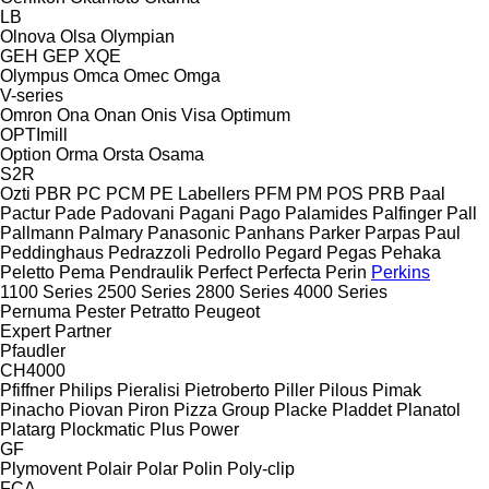
LB
Olnova
Olsa
Olympian
GEH
GEP
XQE
Olympus
Omca
Omec
Omga
V-series
Omron
Ona
Onan
Onis Visa
Optimum
OPTImill
Option
Orma
Orsta
Osama
S2R
Ozti
PBR
PC
PCM
PE Labellers
PFM
PM
POS
PRB
Paal
Pactur
Pade
Padovani
Pagani
Pago
Palamides
Palfinger
Pall
Pallmann
Palmary
Panasonic
Panhans
Parker
Parpas
Paul
Peddinghaus
Pedrazzoli
Pedrollo
Pegard
Pegas
Pehaka
Peletto
Pema
Pendraulik
Perfect
Perfecta
Perin
Perkins
1100 Series
2500 Series
2800 Series
4000 Series
Pernuma
Pester
Petratto
Peugeot
Expert
Partner
Pfaudler
CH4000
Pfiffner
Philips
Pieralisi
Pietroberto
Piller
Pilous
Pimak
Pinacho
Piovan
Piron
Pizza Group
Placke
Pladdet
Planatol
Platarg
Plockmatic
Plus Power
GF
Plymovent
Polair
Polar
Polin
Poly-clip
FCA