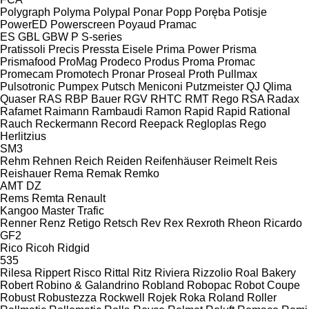
Polygraph
Polyma
Polypal
Ponar
Popp
Poręba
Potisje
PowerED
Powerscreen
Poyaud
Pramac
ES
GBL
GBW
P
S-series
Pratissoli
Precis
Pressta Eisele
Prima Power
Prisma
Prismafood
ProMag
Prodeco
Produs
Proma
Promac
Promecam
Promotech
Pronar
Proseal
Proth
Pullmax
Pulsotronic
Pumpex
Putsch Meniconi
Putzmeister
QJ
Qlima
Quaser
RAS
RBP Bauer
RGV
RHTC
RMT Rego
RSA
Radax
Rafamet
Raimann
Rambaudi
Ramon
Rapid
Rapid
Rational
Rauch
Reckermann
Record
Reepack
Regloplas
Rego
Herlitzius
SM3
Rehm
Rehnen
Reich
Reiden
Reifenhäuser
Reimelt
Reis
Reishauer
Rema
Remak
Remko
AMT
DZ
Rems
Remta
Renault
Kangoo
Master
Trafic
Renner
Renz
Retigo
Retsch
Rev
Rex
Rexroth
Rheon
Ricardo
GF2
Rico
Ricoh
Ridgid
535
Rilesa
Rippert
Risco
Rittal
Ritz
Riviera
Rizzolio
Roal Bakery
Robert
Robino & Galandrino
Robland
Robopac
Robot Coupe
Robust
Robustezza
Rockwell
Rojek
Roka
Roland
Roller