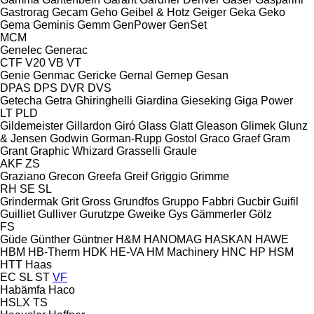
Gastrorag
Gecam
Geho
Geibel & Hotz
Geiger
Geka
Geko
Gema
Geminis
Gemm
GenPower
GenSet
MCM
Genelec
Generac
CTF
V20
VB
VT
Genie
Genmac
Gericke
Gernal
Gernep
Gesan
DPAS
DPS
DVR
DVS
Getecha
Getra
Ghiringhelli
Giardina
Gieseking
Giga Power
LT
PLD
Gildemeister
Gillardon
Giró
Glass
Glatt
Gleason
Glimek
Glunz
& Jensen
Godwin
Gorman-Rupp
Gostol
Graco
Graef
Gram
Grant
Graphic Whizard
Grasselli
Graule
AKF
ZS
Graziano
Grecon
Greefa
Greif
Griggio
Grimme
RH
SE
SL
Grindermak
Grit
Gross
Grundfos
Gruppo Fabbri
Gucbir
Guifil
Guilliet
Gulliver
Gurutzpe
Gweike
Gys
Gämmerler
Gölz
FS
Güde
Günther
Güntner
H&M
HANOMAG
HASKAN
HAWE
HBM
HB‑Therm
HDK
HE-VA
HM Machinery
HNC
HP
HSM
HTT
Haas
EC
SL
ST
VF
Habämfa
Haco
HSLX
TS