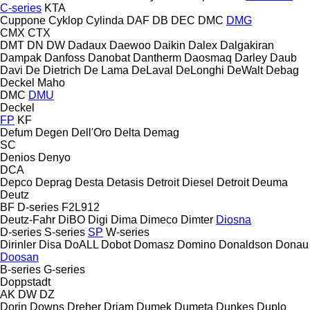
C-series
KTA
Cuppone
Cyklop
Cylinda
DAF
DB
DEC
DMC
DMG
CMX
CTX
DMT
DN
DW
Dadaux
Daewoo
Daikin
Dalex
Dalgakiran
Dampak
Danfoss
Danobat
Dantherm
Daosmaq
Darley
Daub
Davi
De Dietrich
De Lama
DeLaval
DeLonghi
DeWalt
Debag
Deckel Maho
DMC
DMU
Deckel
FP
KF
Defum
Degen
Dell'Oro
Delta
Demag
SC
Denios
Denyo
DCA
Depco
Deprag
Desta
Detasis
Detroit Diesel
Detroit
Deuma
Deutz
BF
D-series
F2L912
Deutz-Fahr
DiBO
Digi
Dima
Dimeco
Dimter
Diosna
D-series
S-series
SP
W-series
Dirinler
Disa
DoALL
Dobot
Domasz
Domino
Donaldson
Donau
Doosan
B-series
G-series
Doppstadt
AK
DW
DZ
Dorin
Downs
Dreher
Driam
Dumek
Dumeta
Dunkes
Duplo