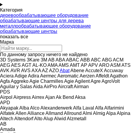
Категория
деревообрабатывающее оборудование
обрабатывающие центры для дерева
металлообрабатывающее оборудование
обрабатывающие центры
показать все
Марка
По данному запросу ничего не найдено
3D Systems
3Kare
3M
AB
ABA
ABAC
ABB
ABC
ABG
ACM
AEG
AES
AGT
AL-KO
AMA
AMS
AMT
AP
APV
ARO
ASM
ATS
AVK
AVR
AVS
AXA
AZ
AZO
Abat
Abene
AccuteX
Accuway
Aciera
Adige
Adira
Aermec
Aeromatic
Aerzen
Affeldt
Agathon
Agfa
Aggreko
Agie Charmilles
Agie
Agilent
Agre
AgroVolt
Aguilar y Salas
Aida
AirPro
Aircraft
Airman
PDS
Airpol
Airpress
Airrex
Ajan
Ak Bend
Aksa
APD
Akyapak
Alba
Alco
Alexanderwerk
Alfa Laval
Alfa
Alfarimini
Alfatek
Allen
Alliance
Allmand
Allround
Almi
Almig
Alpa
Alpina
Altech
Altendorf
Alto
Alup
Alwid
Alzmetall
AB
Amada