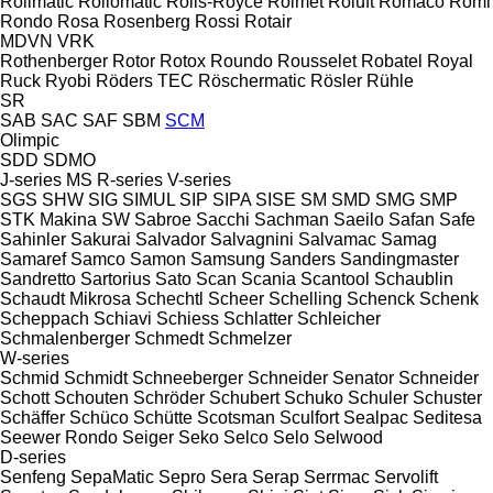
Rollmatic
Rollomatic
Rolls-Royce
Rolmet
Roluft
Romaco
Romi
Rondo
Rosa
Rosenberg
Rossi
Rotair
MDVN
VRK
Rothenberger
Rotor
Rotox
Roundo
Rousselet Robatel
Royal
Ruck
Ryobi
Röders TEC
Röschermatic
Rösler
Rühle
SR
SAB
SAC
SAF
SBM
SCM
Olimpic
SDD
SDMO
J-series
MS
R-series
V-series
SGS
SHW
SIG
SIMUL
SIP
SIPA
SISE
SM
SMD
SMG
SMP
STK Makina
SW
Sabroe
Sacchi
Sachman
Saeilo
Safan
Safe
Sahinler
Sakurai
Salvador
Salvagnini
Salvamac
Samag
Samaref
Samco
Samon
Samsung
Sanders
Sandingmaster
Sandretto
Sartorius
Sato
Scan
Scania
Scantool
Schaublin
Schaudt Mikrosa
Schechtl
Scheer
Schelling
Schenck
Schenk
Scheppach
Schiavi
Schiess
Schlatter
Schleicher
Schmalenberger
Schmedt
Schmelzer
W-series
Schmid
Schmidt
Schneeberger
Schneider Senator
Schneider
Schott
Schouten
Schröder
Schubert
Schuko
Schuler
Schuster
Schäffer
Schüco
Schütte
Scotsman
Sculfort
Sealpac
Seditesa
Seewer Rondo
Seiger
Seko
Selco
Selo
Selwood
D-series
Senfeng
SepaMatic
Sepro
Sera
Serap
Serrmac
Servolift