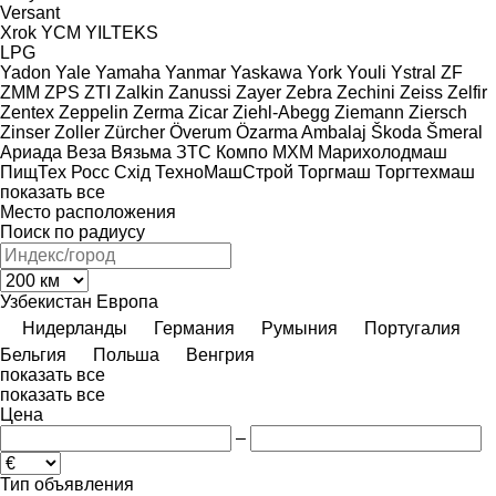
Versant
Xrok
YCM
YILTEKS
LPG
Yadon
Yale
Yamaha
Yanmar
Yaskawa
York
Youli
Ystral
ZF
ZMM
ZPS
ZTI
Zalkin
Zanussi
Zayer
Zebra
Zechini
Zeiss
Zelfir
Zentex
Zeppelin
Zerma
Zicar
Ziehl-Abegg
Ziemann
Ziersch
Zinser
Zoller
Zürcher
Överum
Özarma Ambalaj
Škoda
Šmeral
Ариада
Веза
Вязьма
ЗТС
Компо
МХМ
Марихолодмаш
ПищТех
Росс
Схід
ТехноМашСтрой
Торгмаш
Торгтехмаш
показать все
Место расположения
Поиск по радиусу
Узбекистан
Европа
Нидерланды
Германия
Румыния
Португалия
Бельгия
Польша
Венгрия
показать все
показать все
Цена
–
Тип объявления