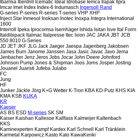
Ibarmia
Iberdrill
Icematic
Ideal
Idrobase
Iemca
Ilapak
Ilpra
Imcar
Imet
Index
Index-6
Indumasch
Ingersoll Rand
G-series
P-series
R-series
T-series
VHP
XHP
Inject Star
Inmesol
Inoksan
Inotec
Inoxpa
Integra
International
1600
Interroll
Ipeka
Iprocomsa
Isernhäger
Ishida
Isitan
Isve
Ital Form
Italdibipack
Italmac
Italpresse
Itec
Ixion
JAC
JAKA
JBT
JCB
550
8010
G-Series
JD
JET
JKF
JLG
Jack
Jaeger
Jaespa
Jagenberg
Jakobsen
James Burn
Janome
Janssen
Jasa
Jasic
Javac
Javo
Jema
Jenbacher
Jenz
Jeros
Jobs
Jocar
John Deere
Johnford
Johnson Pump
Jones & Shipman
Joos
Jorns
Josper
Josting
Jouanel
Juaristi
Jufeba
Julabo
FC
Jung
HF
Junker
Jäckle
Jörg
K+G Wetter
K-Tron
KBA
KD-Putz
KHS
KIA
KMA
KSB
KUKA
KR
Kaeser
AS
BS
ESD
M-series
SK
SM
Kaiser
Kaishan
Kallesoe
Kallfass
Kalmeijer
Kaltenbach
KKS
Kaminexperten
Kampf
Kardex
Karl Schnell
Karl Tränklein
Karmetal
Karpowicz
Kasto
Kato
KawaKenki