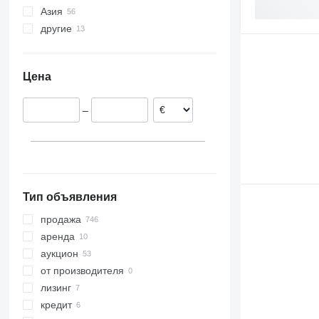
Азия
Польша
другие
Германия
Китай
Нидерланды
Япония
Украина
Бельгия
Арабские Эмираты
Колумбия
Цена
Португалия
Турция
Боливия
Австрия
Кыргызстан
–
Испания
Казахстан
Италия
показать все
Тип объявления
продажа
аренда
аукцион
от производителя
лизинг
кредит