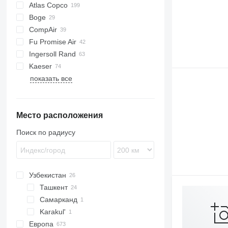
Atlas Copco
PDS
Boge
DrillAir
CompAir
E-Air
C-series
Fu Promise Air
GA
M-series
C-series
SC
F2L912
Ingersoll Rand
LF
MC
Kaeser
XAS
P-series
показать все
XATS
R-series
AS
L-series
W-series
XRHS
XHP
ESD
XRVS
M-series
Место расположения
ZT
SK
SM
Поиск по радиусу
Узбекистан
Ташкент
Самарканд
Karakul'
Европа