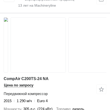
13
лет на Machineryline
CompAir C200TS-24 NA
Цена по запросу
Передвижной компрессор
2015
1 290 м/ч
Euro 4
Мощность
305 л.с. (224 кВт)
Топливо
дизель