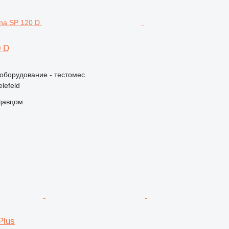
0 D
борудование - тестомес
lefeld
одавцом
Plus