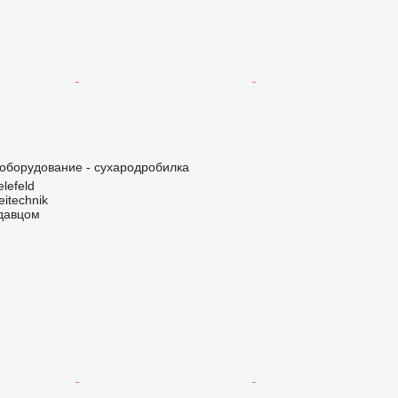
борудование - сухародробилка
lefeld
eitechnik
одавцом