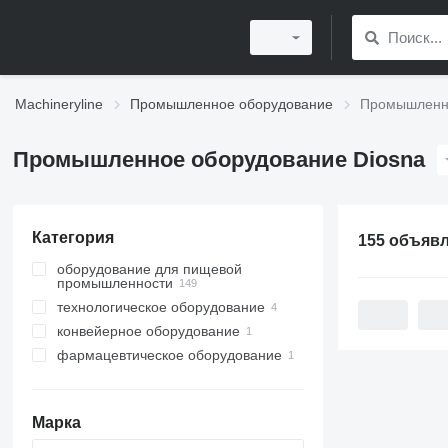
Machineryline
Промышленное оборудование
Промышленно
Промышленное оборудование Diosna
Категория
155 объяв
оборудование для пищевой
промышленности
технологическое оборудование
оборудование для пекарни
конвейерное оборудование
кондитерское оборудование
смесительное оборудование
тестомесы
фармацевтическое оборудование
ленточные конвейеры
подъемники-опрокидыватели
планетарные миксеры
дежей
машины для нанесения покрытия
на таблетки
линии для производства хлеба
Марка
сухародробилки