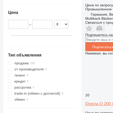
Германия
ZT
VAC
Цена по запросу
Нидерланды
Промышленное о
Цена
Сербия
Германия, Bie
Multiback Bäcker
Хорватия
Связаться с пр
–
Польша
Подпишитесь на
Подписатьс
Нажимая, вы со
Тип объявления
продажа
от производителя
лизинг
кредит
рассрочка
trade-in (обмен с доплатой)
10
обмен
Diosna D 200 
Цена по запросу