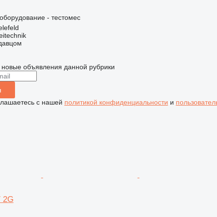
борудование - тестомес
lefeld
eitechnik
одавцом
 новые объявления данной рубрики
я
глашаетесь с нашей
политикой конфиденциальности
и
пользовател
/ 2G