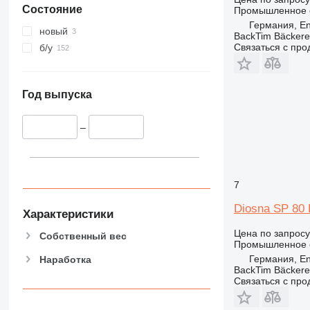
Состояние
Промышленное о
Германия, E
новый
BackTim Bäckere
Связаться с пр
б/у
Год выпуска
–
7
Diosna SP 80
Характеристики
Цена по запросу
Собственный вес
Промышленное о
Германия, E
Наработка
BackTim Bäckere
Связаться с пр