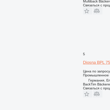
Multiback Bäcker
Связаться с пр
5
Diosna BPL 7
Цена по запросу
Промышленное о
Германия, E
BackTim Bäckere
Связаться с пр