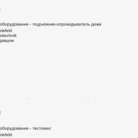
4
борудование - подъемник-опрокидыватель дежи
lefeld
eitechnik
одавцом
0
борудование - тестомес
lefeld