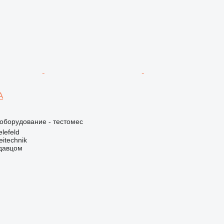
A
борудование - тестомес
lefeld
eitechnik
одавцом