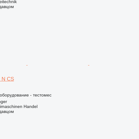
eitechnik
одавцом
5 N CS
борудование - тестомес
nger
imaschinen Handel
одавцом