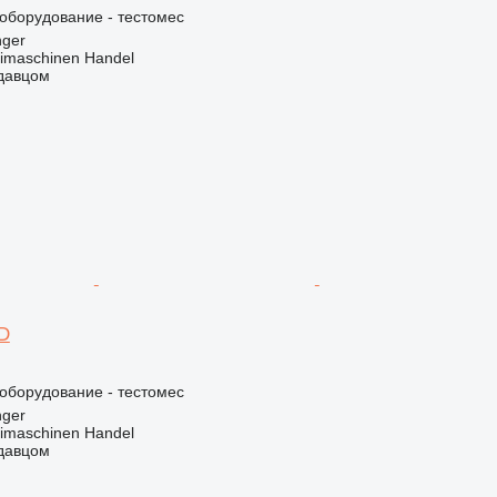
борудование - тестомес
nger
imaschinen Handel
одавцом
 D
борудование - тестомес
nger
imaschinen Handel
одавцом