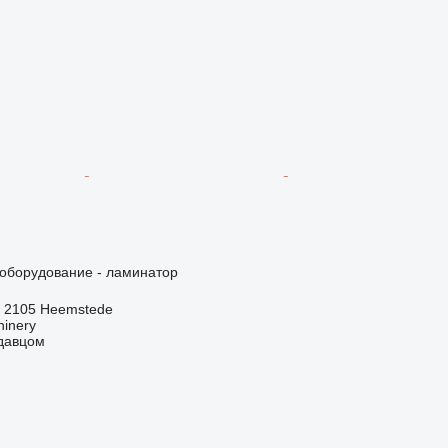
борудование - ламинатор
 2105 Heemstede
hinery
одавцом