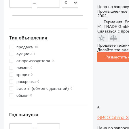
–
Цена по запросу
Промышленное 
2002
Германия, Em
F1-TRADE Gmb
Связаться с пр
Тип объявления
Продаете техни
продажа
Делайте это вме
аукцион
Разместить
от производителя
лизинг
кредит
рассрочка
trade-in (обмен с доплатой)
обмен
6
Год выпуска
GBC Catena 3
Цена по запросу
–