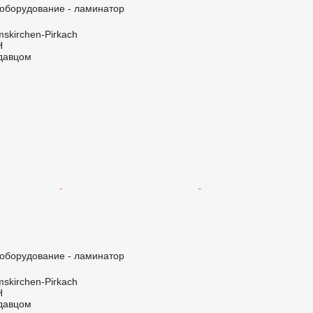
борудование - ламинатор
skirchen-Pirkach
H
одавцом
борудование - ламинатор
skirchen-Pirkach
H
одавцом