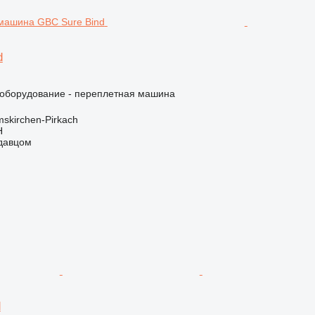
d
борудование - переплетная машина
skirchen-Pirkach
H
одавцом
d