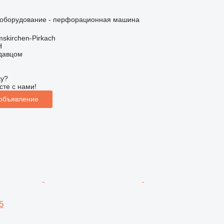
оборудование - перфорационная машина
skirchen-Pirkach
H
одавцом
ку?
сте с нами!
 объявление
5