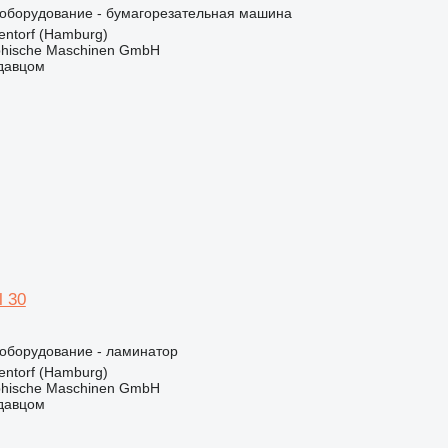
борудование - бумагорезательная машина
ntorf (Hamburg)
hische Maschinen GmbH
одавцом
 30
борудование - ламинатор
ntorf (Hamburg)
hische Maschinen GmbH
одавцом