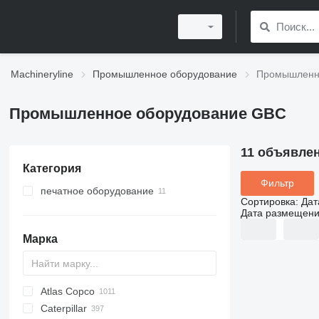
Machineryline
Промышленное оборудование
Промышленн
Промышленное оборудование GBC
11 объявле
Категория
Фильтр
печатное оборудование
Сортировка
:
Дат
послепечатное оборудование
Дата размещен
принтеры
ламинаторы
Марка
бумагорезательные машины
цифровые печатные машины
переплетные машины
перфорационные машины
Atlas Copco
PDS
APD
AB
Ensis
VZ
AG3
Caterpillar
Pega
DrillAir
QAS
PDP
E-series
B-series
BM
GFS
VT
Rover
533
Airpure
BySprint Fiber
CK
SR