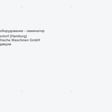
борудование - ламинатор
ntorf (Hamburg)
hische Maschinen GmbH
одавцом