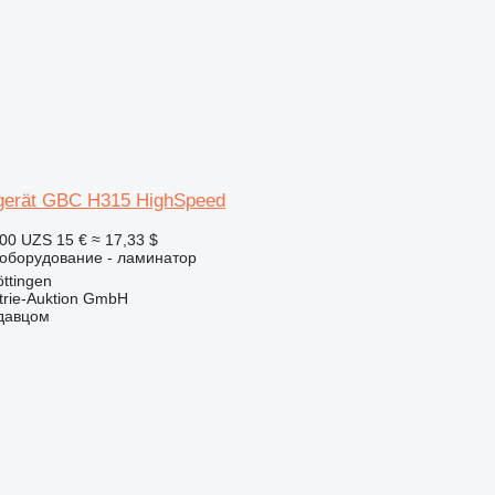
gerät GBC H315 HighSpeed
700 UZS
15 €
≈ 17,33 $
борудование - ламинатор
ttingen
trie-Auktion GmbH
одавцом