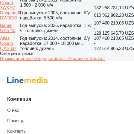
Copco
-
1 500 - 2 000 м/ч
XAS 97
132 258 731,14 UZS
Doppstadt
Год выпуска: 2005, состояние: б/у,
619 962 802,23 UZS
DW3060
наработка: 5 500 м/ч
107 460 219,05 UZS
Bauer
Год выпуска: 2026, наработка: 1 м/
-
GFS 40
ч, топливо: дизель
128 125 645,79 UZS
Atlas
Год выпуска: 2014, состояние: б/у,
107 460 219,05 UZS
Copco
наработка: 17 000 - 18 000 м/ч,
-
QAS 60
топливо: дизель
122 614 865,33 UZS
Смотрите также
Промышленное оборудование в Украине в Karakul'
Компания
О нас
Помощь
Контакты