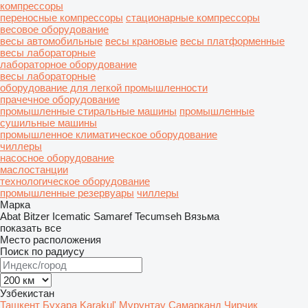
компрессоры
переносные компрессоры
стационарные компрессоры
весовое оборудование
весы автомобильные
весы крановые
весы платформенные
весы лабораторные
лабораторное оборудование
весы лабораторные
оборудование для легкой промышленности
прачечное оборудование
промышленные стиральные машины
промышленные
сушильные машины
промышленное климатическое оборудование
чиллеры
насосное оборудование
маслостанции
технологическое оборудование
промышленные резервуары
чиллеры
Марка
Abat
Bitzer
Icematic
Samaref
Tecumseh
Вязьма
показать все
Место расположения
Поиск по радиусу
Узбекистан
Ташкент
Бухара
Karakul'
Мурунтау
Самарканд
Чирчик