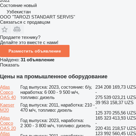
2022
Состояние
новый
Узбекистан
ООО "TAROZI STANDART SERVIS"
Связаться с продавцом
Продаете технику?
Делайте это вместе с нами!
Разместить объявление
Найдено:
31 объявление
Показать
Цены на промышленное оборудование
Atlas
Год выпуска: 2023, состояние: б/у,
234 208 169,73 UZS
Copco
наработка: 6 000 - 9 500 м/ч,
-
QAS 40
топливо: дизель
275 539 023,21 UZS
39 953 158,37 UZS
Kaeser
Год выпуска: 2011, наработка: 210 -
-
M20
470 м/ч, топливо: дизель
125 370 255,56 UZS
Atlas
165 323 413,93 UZS
Год выпуска: 2023, наработка:
Copco
-
2 300 - 3 800 м/ч, топливо: дизель
QAS 20
220 431 218,57 UZS
Atlas
123 992 560,45 UZS
Год выпуска: 2011, наработка: