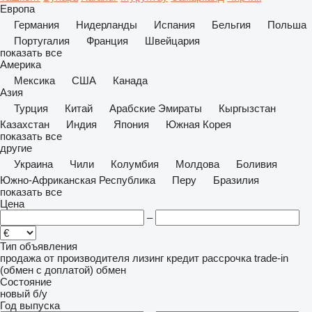
Европа
Германия
Нидерланды
Испания
Бельгия
Польша
Португалия
Франция
Швейцария
показать все
Америка
Мексика
США
Канада
Азия
Турция
Китай
Арабские Эмираты
Кыргызстан
Казахстан
Индия
Япония
Южная Корея
показать все
другие
Украина
Чили
Колумбия
Молдова
Боливия
Южно-Африканская Республика
Перу
Бразилия
показать все
Цена
–
Тип объявления
продажа
от производителя
лизинг
кредит
рассрочка
trade-in
(обмен с доплатой)
обмен
Состояние
новый
б/у
Год выпуска