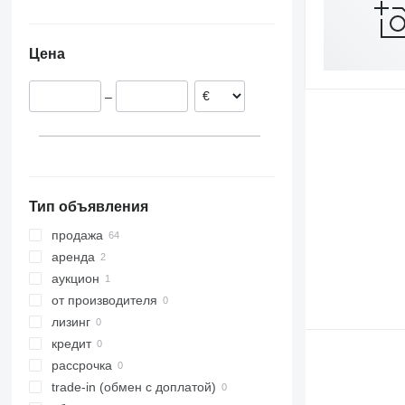
Финляндия
Япония
Украина
Мальта
Южная Корея
Цена
Испания
Греция
–
Великобритания
Тип объявления
продажа
аренда
аукцион
от производителя
лизинг
кредит
рассрочка
trade-in (обмен с доплатой)