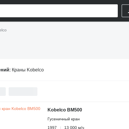
elco
ений:
Краны Kobelco
Kobelco BM500
Гусеничный кран
1997
13 000 м/ч