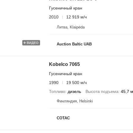
Гусеничный кран
2010
12 919 м/ч
Литва, Klaipėda
ВИДЕО
Auction Baltic UAB
Kobelco 7065
Гусеничный кран
1990
19 500 м/ч
Топливо
дизель
Высота подъема
45,7 
Финляндия, Helsinki
COTAC