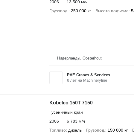
2006
13 500 м/ч
Грузопод.
250 000 кг
Высота подъема
5
Нидерланды, Oosterhout
PVE Cranes & Services
8
лет на Machineryline
Kobelco 150T 7150
Гусеничный кран
2006
6 783 м/ч
Топливо
дизель
Грузопод.
150 000 кг