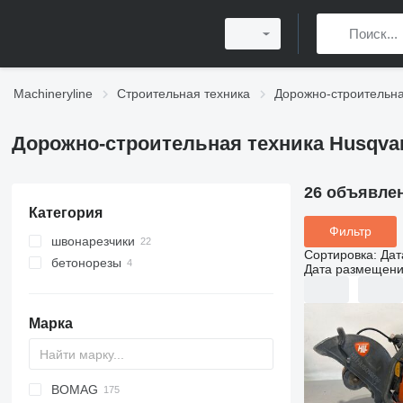
Machineryline
Строительная техника
Дорожно-строительна
Дорожно-строительная техника Husqva
26 объявле
Категория
Фильтр
швонарезчики
Сортировка
:
Дат
бетонорезы
Дата размещен
Марка
BOMAG
Titan
AFT
VFA
CS