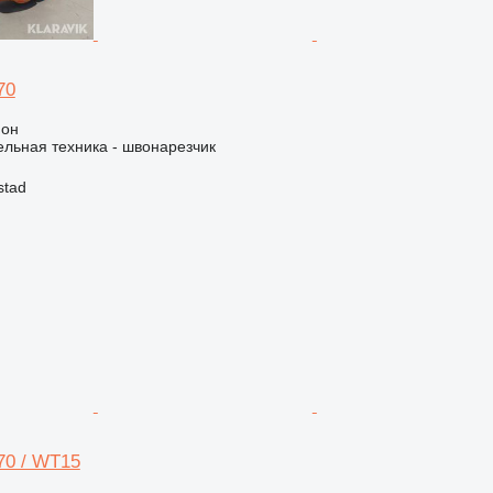
70
ион
льная техника - швонарезчик
stad
70 / WT15