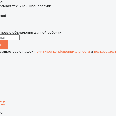
ион
льная техника - швонарезчик
stad
 новые объявления данной рубрики
я
глашаетесь с нашей
политикой конфиденциальности
и
пользовател
T15
ион