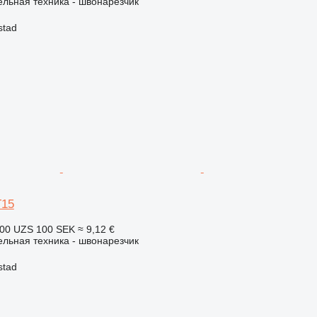
льная техника - швонарезчик
stad
T15
100 UZS
100 SEK
≈ 9,12 €
льная техника - швонарезчик
stad