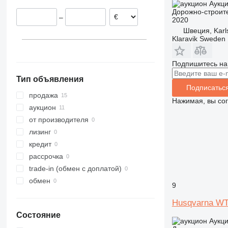
Аукц
Германия
Дорожно-строите
–
2020
Португалия
Швеция, Karl
Польша
Klaravik Sweden
Испания
Дания
Подпишитесь на
показать все
Тип объявления
Подписатьс
продажа
Нажимая, вы со
аукцион
от производителя
лизинг
кредит
рассрочка
trade-in (обмен с доплатой)
обмен
9
Husqvarna W
Состояние
Аукц