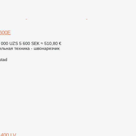
600E
 000 UZS
5 600 SEK
≈ 510,80 €
льная техника - швонарезчик
stad
 400 LV