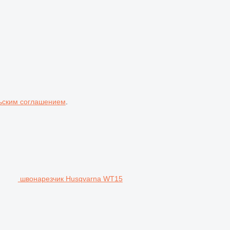
ьским соглашением
.
швонарезчик Husqvarna WT15