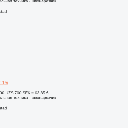
льная техника - швонарезчик
stad
 15i
600 UZS
700 SEK
≈ 63,85 €
льная техника - швонарезчик
stad