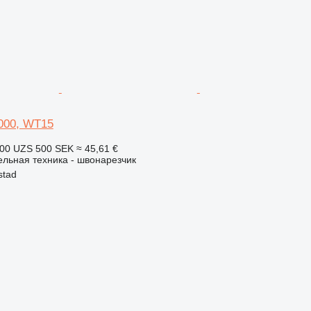
000, WT15
400 UZS
500 SEK
≈ 45,61 €
льная техника - швонарезчик
stad