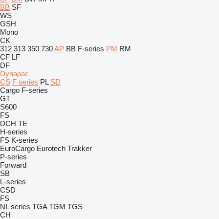
BB
SF
WS
GSH
Mono
CK
312
313
350
730
AP
BB
F-series
PM
RM
CF
LF
DF
Dynapac
CS
F series
PL
SD
Cargo
F-series
GT
S600
FS
DCH
TE
H-series
FS
K-series
EuroCargo
Eurotech
Trakker
P-series
Forward
SB
L-series
CSD
FS
NL series
TGA
TGM
TGS
CH