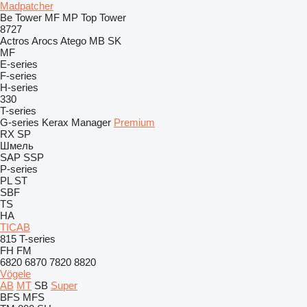
Madpatcher
Be Tower
MF
MP
Top Tower
8727
Actros
Arocs
Atego
MB
SK
MF
E-series
F-series
H-series
330
T-series
G-series
Kerax
Manager
Premium
RX
SP
Шмель
SAP
SSP
P-series
PL
ST
SBF
TS
HA
TICAB
815
T-series
FH
FM
6820
6870
7820
8820
Vögele
AB
MT
SB
Super
BFS
MFS