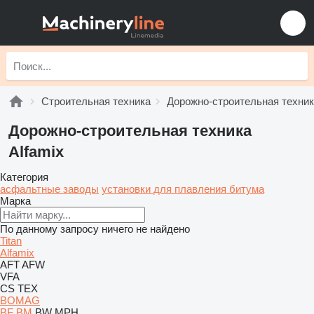
Строительная техника
Дорожно-строительная техни
Дорожно-строительная техника
Alfamix
Категория
асфальтные заводы
установки для плавления битума
Марка
По данному запросу ничего не найдено
Titan
Alfamix
AFT
AFW
VFA
CS
TEX
BOMAG
BF
BM
BW
MPH