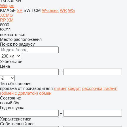
TM 800 SH
Wirtgen
KMA
SF
SP
SW
TCM
W-series
WR
WS
XCMG
RP
XM
8000
53211
показать все
Место расположения
Поиск по радиусу
Узбекистан
Цена
–
Тип объявления
продажа
от производителя
лизинг
кредит
рассрочка
trade-in
(обмен с доплатой)
обмен
Состояние
новый
б/у
Год выпуска
–
Характеристики
Собственный вес