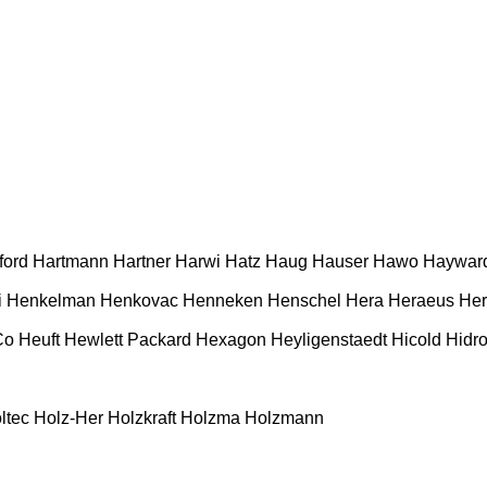
ford
Hartmann
Hartner
Harwi
Hatz
Haug
Hauser
Hawo
Haywar
i
Henkelman
Henkovac
Henneken
Henschel
Hera
Heraeus
Her
Co
Heuft
Hewlett Packard
Hexagon
Heyligenstaedt
Hicold
Hidro
ltec
Holz-Her
Holzkraft
Holzma
Holzmann