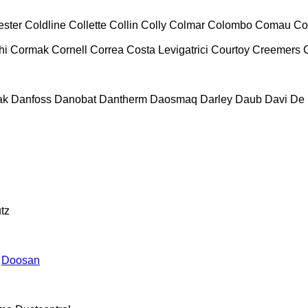
ester
Coldline
Collette
Collin
Colly
Colmar
Colombo
Comau
Co
hi
Cormak
Cornell
Correa
Costa Levigatrici
Courtoy
Creemers
ak
Danfoss
Danobat
Dantherm
Daosmaq
Darley
Daub
Davi
De 
tz
Doosan