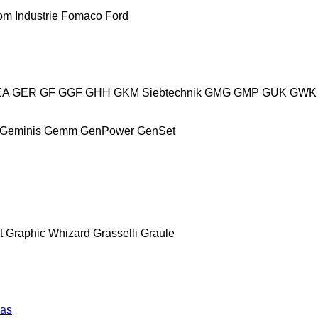
m Industrie
Fomaco
Ford
EA
GER
GF
GGF
GHH
GKM Siebtechnik
GMG
GMP
GUK
GWK
Geminis
Gemm
GenPower
GenSet
t
Graphic Whizard
Grasselli
Graule
as