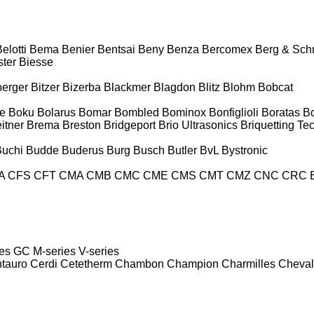
elotti
Bema
Benier
Bentsai
Beny
Benza
Bercomex
Berg & Sch
ter
Biesse
berger
Bitzer
Bizerba
Blackmer
Blagdon
Blitz
Blohm
Bobcat
e
Boku
Bolarus
Bomar
Bombled
Bominox
Bonfiglioli
Boratas
B
itner
Brema
Breston
Bridgeport
Brio Ultrasonics
Briquetting Te
Buchi
Budde
Buderus
Burg
Busch
Butler
BvL
Bystronic
A
CFS
CFT
CMA
CMB
CMC
CME
CMS
CMT
CMZ
CNC
CRC 
es
GC
M-series
V-series
tauro
Cerdi
Cetetherm
Chambon
Champion
Charmilles
Cheval