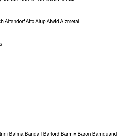
ch
Altendorf
Alto
Alup
Alwid
Alzmetall
s
rini
Balma
Bandall
Barford
Barmix
Baron
Barriquand