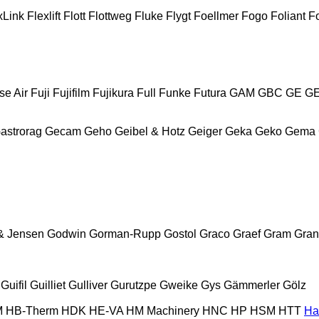
xLink
Flexlift
Flott
Flottweg
Fluke
Flygt
Foellmer
Fogo
Foliant
Fo
se Air
Fuji
Fujifilm
Fujikura
Full
Funke
Futura
GAM
GBC
GE
G
astrorag
Gecam
Geho
Geibel & Hotz
Geiger
Geka
Geko
Gema
& Jensen
Godwin
Gorman-Rupp
Gostol
Graco
Graef
Gram
Gran
Guifil
Guilliet
Gulliver
Gurutzpe
Gweike
Gys
Gämmerler
Gölz
M
HB‑Therm
HDK
HE-VA
HM Machinery
HNC
HP
HSM
HTT
Ha