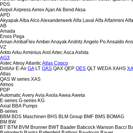
PDS
Airpol
Airpress
Airrex
Ajan
Ak Bend
Aksa
APD
Akyapak
Alba
Alco
Alexanderwerk
Alfa Laval
Alfa
Alfarimini
Alf
AB
Amada
Ensis
Pega
Aman
AmbaFlex
Amber
Anayak
Andritz
Angelo Po
Ansaldo
Ans
VZ
Arkto
Arku
Arminius
Arol
Artec
Asca
Ashita
AG3
Astec
Atesy
Atlantic
Atlas Copco
DrillAir
E-Air
GA
LT
QAS
QAX
QEP
QES
QLT
WEDA
XAHS
X
Atlas
QAS
W series
XAS
Atmos
PDP
Automatic
Avery
Avia
Avola
Awea
Aweta
E-series
G-series
KG
Axial
BBA Pumps
B-series
BBM
BDS Maschinen
BHS
BLM Group
BMF
BMS
BOMAG
BM
BW
BT
BTM
BVM Brunner
BWT
Baader
Babcock Wanson
Bacci
Ba
Bartontech
Bastra
Battenfeld
Battioni
Baudouin
Bauer