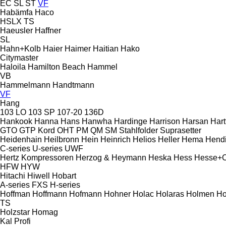
EC
SL
ST
VF
Habämfa
Haco
HSLX
TS
Haeusler
Haffner
SL
Hahn+Kolb
Haier
Haimer
Haitian
Hako
Citymaster
Haloila
Hamilton Beach
Hammel
VB
Hammelmann
Handtmann
VF
Hang
103 LO
103 SP
107-20
136D
Hankook
Hanna
Hans
Hanwha
Hardinge
Harrison
Harsan
Hart
GTO
GTP
Kord
OHT
PM
QM
SM
Stahlfolder
Suprasetter
Heidenhain
Heilbronn
Hein
Heinrich
Helios
Heller
Hema
Hend
C-series
U-series
UWF
Hertz Kompressoren
Herzog & Heymann
Heska
Hess
Hesse+
HFW
HYW
Hitachi
Hiwell
Hobart
A-series
FXS
H-series
Hoffman
Hoffmann
Hofmann
Hohner
Holac
Holaras
Holmen
Ho
TS
Holzstar
Homag
Kal
Profi