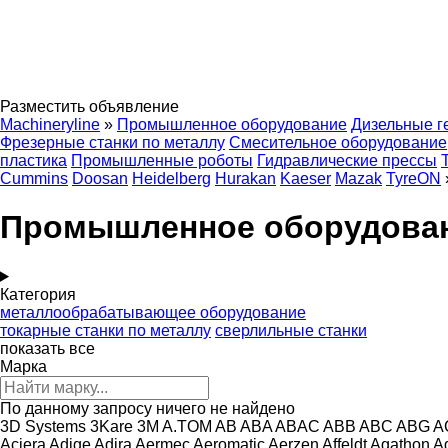
Разместить объявление
Machineryline
»
Промышленное оборудование
Дизельные г
Фрезерные станки по металлу
Смесительное оборудование
пластика
Промышленные роботы
Гидравлические прессы
Cummins
Doosan
Heidelberg
Hurakan
Kaeser
Mazak
TyreON
Промышленное оборудован
Категория
металлообрабатывающее оборудование
токарные станки по металлу
сверлильные станки
показать все
Марка
По данному запросу ничего не найдено
3D Systems
3Kare
3M
A.TOM
AB
ABA
ABAC
ABB
ABC
ABG
A
Aciera
Adige
Adira
Aermec
Aeromatic
Aerzen
Affeldt
Agathon
A