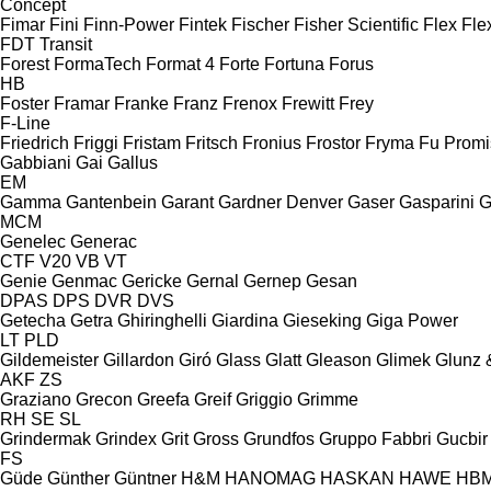
Concept
Fimar
Fini
Finn-Power
Fintek
Fischer
Fisher Scientific
Flex
Fle
FDT
Transit
Forest
FormaTech
Format 4
Forte
Fortuna
Forus
HB
Foster
Framar
Franke
Franz
Frenox
Frewitt
Frey
F-Line
Friedrich
Friggi
Fristam
Fritsch
Fronius
Frostor
Fryma
Fu Promi
Gabbiani
Gai
Gallus
EM
Gamma
Gantenbein
Garant
Gardner Denver
Gaser
Gasparini
G
MCM
Genelec
Generac
CTF
V20
VB
VT
Genie
Genmac
Gericke
Gernal
Gernep
Gesan
DPAS
DPS
DVR
DVS
Getecha
Getra
Ghiringhelli
Giardina
Gieseking
Giga Power
LT
PLD
Gildemeister
Gillardon
Giró
Glass
Glatt
Gleason
Glimek
Glunz 
AKF
ZS
Graziano
Grecon
Greefa
Greif
Griggio
Grimme
RH
SE
SL
Grindermak
Grindex
Grit
Gross
Grundfos
Gruppo Fabbri
Gucbir
FS
Güde
Günther
Güntner
H&M
HANOMAG
HASKAN
HAWE
HB