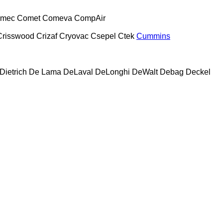
mec
Comet
Comeva
CompAir
Crisswood
Crizaf
Cryovac
Csepel
Ctek
Cummins
Dietrich
De Lama
DeLaval
DeLonghi
DeWalt
Debag
Deckel