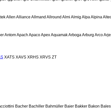
atek
Allen
Alliance
Allmand
Allround
Almi
Almig
Alpa
Alpina
Alte
er
Antom
Apach
Apaco
Apex
Aquamak
Arboga
Arburg
Arco
Arje
AS
XATS
XAVS
XRHS
XRVS
ZT
cciottini
Bacher
Bachiller
Bahmüller
Baier
Bakker
Bakon
Balest