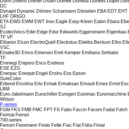
Dorin
Downs
Dreher
Driam
Dumek
Dumeta
Dunkes
Duplo
Dur
DC
Dynajet
Dynamic
Dörries Scharmann
Dürselen
EBA
EDT
EHT
LHF
ORIGO
ETA
EWD
EWM
EWT Inox
Eagle
Easy-Kleen
Eaton
Ebara
Ebe
SJ
Ecotechnics
Edel
Edge
Edur
Edwards
Eggersmann
Eigenbau
TF
VF
Elbaron
Elcon
ElectroQuell
Electrolux
Elektra Beckum
Elho
Ell
VSC
Emake3D
Emco
Emerson
Emil Kemper
Emiliana Serbatoi
TF
Emmegi
Empero
Enco
Endress
ESE
EZG
Enerpac
Enerpat
Engel
Enshu
Eos
Epson
SureColor
Erbend
Ercolina
Erlo
Ermak
Ermaksan
Ernault
Ernex
Ernst
Esc
LBM
Euro-Jabelmann
Eurochiller
Eurogen
Euromac
Euromacchine
Wilson
P-series
FGM
FKS
FMB
FMC
FPT
FS
Fabo
Faccin
Facom
Fadal
Falch
Fermat
Ferrari
700-series
Ferrum
Fessmann
Festo
Fette
Fiac
Fiat
Fidia
Fimal