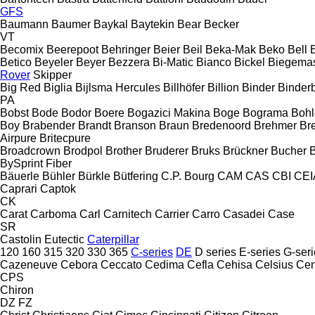
GFS
Baumann
Baumer
Baykal
Baytekin
Bear
Becker
VT
Becomix
Beerepoot
Behringer
Beier
Beil
Beka-Mak
Beko
Bell
B
Betico
Beyeler
Beyer
Bezzera
Bi-Matic
Bianco
Bickel
Biegemas
Rover
Skipper
Big Red
Biglia
Bijlsma Hercules
Billhöfer
Billion
Binder
Binder
PA
Bobst
Bode
Bodor
Boere
Bogazici Makina
Boge
Bograma
Bohl
Boy
Brabender
Brandt
Branson
Braun
Bredenoord
Brehmer
Bre
Airpure
Britecpure
Broadcrown
Brodpol
Brother
Bruderer
Bruks
Brückner
Bucher
BySprint Fiber
Bäuerle
Bühler
Bürkle
Bütfering
C.P. Bourg
CAM
CAS
CBI
CEI
Caprari
Captok
CK
Carat
Carboma
Carl
Carnitech
Carrier
Carro
Casadei
Case
SR
Castolin Eutectic
Caterpillar
120
160
315
320
330
365
C-series
DE
D series
E-series
G-seri
Cazeneuve
Cebora
Ceccato
Cedima
Cefla
Cehisa
Celsius
Cen
CPS
Chiron
DZ
FZ