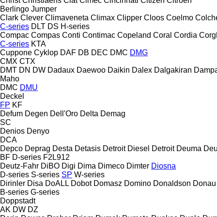
Christ
Christiaens
Ciat
Cimec
Cincinnati
Citizen
Citroen
Berlingo
Jumper
Clark
Clever
Climaveneta
Climax
Clipper
Cloos
Coelmo
Colch
C-series
DLT
DS
H-series
Compac
Compas
Conti
Contimac
Copeland
Coral
Cordia
Corg
C-series
KTA
Cuppone
Cyklop
DAF
DB
DEC
DMC
DMG
CMX
CTX
DMT
DN
DW
Dadaux
Daewoo
Daikin
Dalex
Dalgakiran
Damp
Maho
DMC
DMU
Deckel
FP
KF
Defum
Degen
Dell'Oro
Delta
Demag
SC
Denios
Denyo
DCA
Depco
Deprag
Desta
Detasis
Detroit Diesel
Detroit
Deuma
Deu
BF
D-series
F2L912
Deutz-Fahr
DiBO
Digi
Dima
Dimeco
Dimter
Diosna
D-series
S-series
SP
W-series
Dirinler
Disa
DoALL
Dobot
Domasz
Domino
Donaldson
Donau
B-series
G-series
Doppstadt
AK
DW
DZ