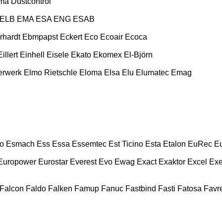
ma
Dustcontrol
ELB
EMA
ESA ENG
ESAB
rhardt
Ebmpapst
Eckert
Eco
Ecoair
Ecoca
Eillert
Einhell
Eisele
Ekato
Ekomex
El-Björn
erwerk
Elmo Rietschle
Eloma
Elsa
Elu
Elumatec
Emag
o
Esmach
Ess
Essa
Essemtec
Est Ticino
Esta
Etalon
EuRec
E
Europower
Eurostar
Everest
Evo
Ewag
Exact
Exaktor
Excel
Exe
Falcon
Faldo
Falken
Famup
Fanuc
Fastbind
Fasti
Fatosa
Favre