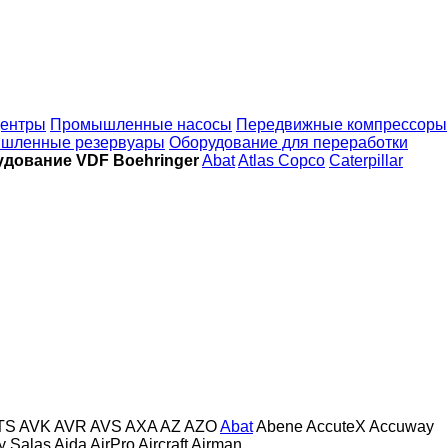
ентры
Промышленные насосы
Передвижные компрессоры
шленные резервуары
Оборудование для переработки
дование VDF Boehringer
Abat
Atlas Copco
Caterpillar
TS
AVK
AVR
AVS
AXA
AZ
AZO
Abat
Abene
AccuteX
Accuway
 y Salas
Aida
AirPro
Aircraft
Airman