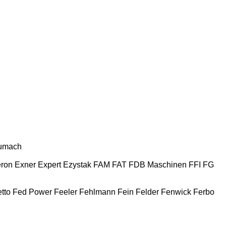
umach
ron
Exner
Expert
Ezystak
FAM
FAT
FDB Maschinen
FFI
FG
tto
Fed Power
Feeler
Fehlmann
Fein
Felder
Fenwick
Ferbo