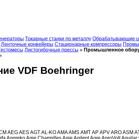
енераторы
Токарные станки по металлу
Обрабатывающие ц
Ленточные конвейеры
Стационарные компрессоры
Промы
Тестомесы
Листогибочные прессы
»
Промышленное обору
»
ие VDF Boehringer
CM
AEG
AES
AGT
AL-KO
AMA
AMS
AMT
AP
APV
ARO
ASM
A
gfa
Aggreko
Agie Charmilles
Agie
Agilent
Agre
AgroVolt
Aguilar