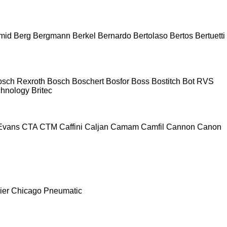
mid
Berg
Bergmann
Berkel
Bernardo
Bertolaso
Bertos
Bertuetti
osch Rexroth
Bosch
Boschert
Bosfor
Boss
Bostitch
Bot RVS
chnology
Britec
Evans
CTA
CTM
Caffini
Caljan
Camam
Camfil
Cannon
Canon
ier
Chicago Pneumatic