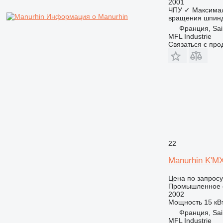
2001
ЧПУ
✓
Максимал
Информация о Manurhin
вращения шпин
Франция, Sa
MFL Industrie
Связаться с пр
22
Manurhin K'M
Цена по запросу
Промышленное о
2002
Мощность
15 кВ
Франция, Sa
MFL Industrie