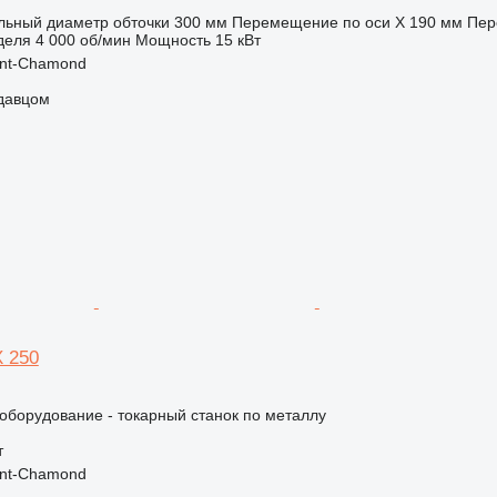
ьный диаметр обточки
300 мм
Перемещение по оси X
190 мм
Пер
деля
4 000 об/мин
Мощность
15 кВт
int-Chamond
одавцом
X 250
борудование - токарный станок по металлу
т
int-Chamond