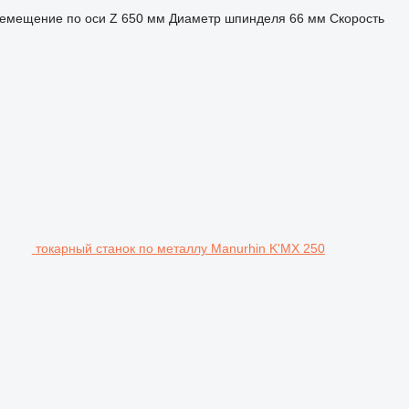
емещение по оси Z
650 мм
Диаметр шпинделя
66 мм
Скорость
токарный станок по металлу Manurhin K'MX 250