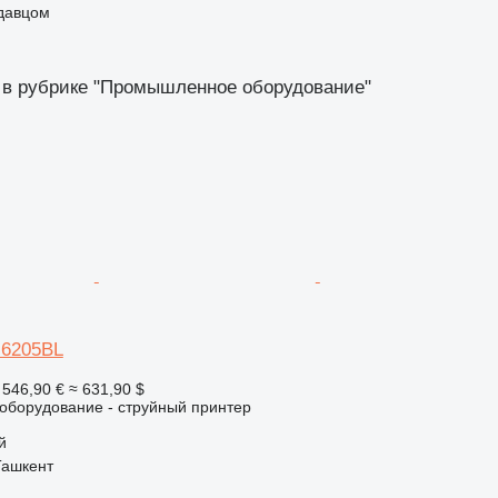
одавцом
 в рубрике "Промышленное оборудование"
H6205BL
 546,90 €
≈ 631,90 $
борудование - струйный принтер
й
Ташкент