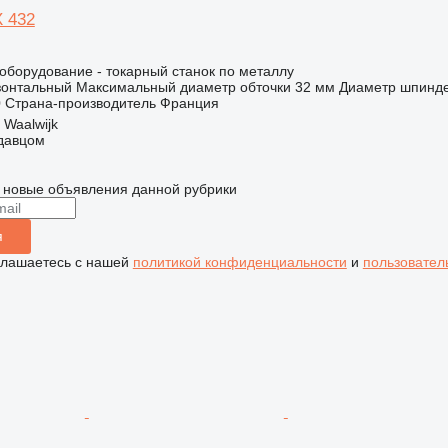
X 432
борудование - токарный станок по металлу
зонтальный
Максимальный диаметр обточки
32 мм
Диаметр шпинд
0
Страна-производитель
Франция
Waalwijk
одавцом
 новые объявления данной рубрики
я
глашаетесь с нашей
политикой конфиденциальности
и
пользовател