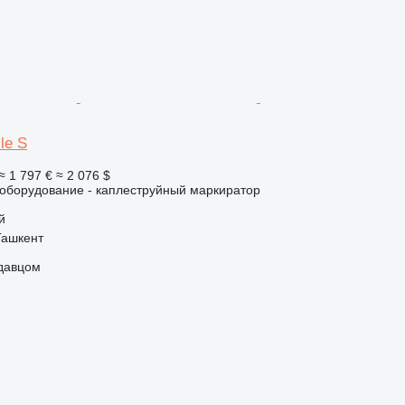
le S
≈ 1 797 €
≈ 2 076 $
борудование - каплеструйный маркиратор
й
Ташкент
одавцом