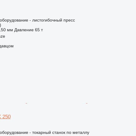
борудование - листогибочный пресс
)
150 мм
Давление
65 т
nze
одавцом
X 250
борудование - токарный станок по металлу