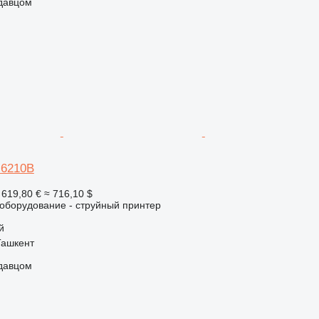
одавцом
H6210B
 619,80 €
≈ 716,10 $
борудование - струйный принтер
й
Ташкент
одавцом