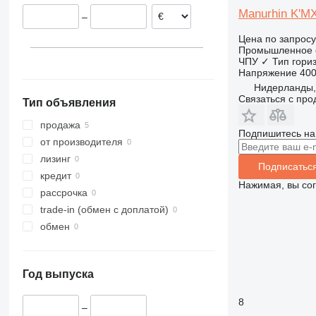
Manurhin K'M
–
Цена по запросу
Промышленное о
ЧПУ
✓
Тип
гори
Напряжение
40
Нидерланды, 
Связаться с пр
Тип объявления
продажа
Подпишитесь на
от производителя
лизинг
Подписатьс
кредит
Нажимая, вы со
рассрочка
trade-in (обмен с доплатой)
обмен
Год выпуска
8
–