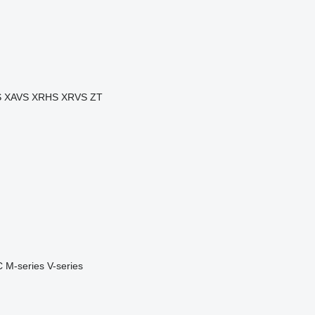
S
XAVS
XRHS
XRVS
ZT
C
M-series
V-series