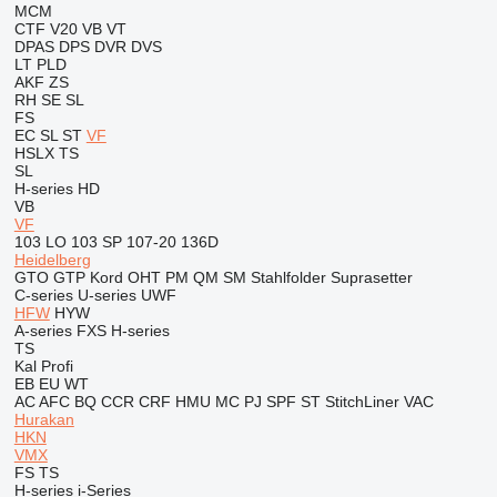
MCM
CTF
V20
VB
VT
DPAS
DPS
DVR
DVS
LT
PLD
AKF
ZS
RH
SE
SL
FS
EC
SL
ST
VF
HSLX
TS
SL
H-series
HD
VB
VF
103 LO
103 SP
107-20
136D
Heidelberg
GTO
GTP
Kord
OHT
PM
QM
SM
Stahlfolder
Suprasetter
C-series
U-series
UWF
HFW
HYW
A-series
FXS
H-series
TS
Kal
Profi
EB
EU
WT
AC
AFC
BQ
CCR
CRF
HMU
MC
PJ
SPF
ST
StitchLiner
VAC
Hurakan
HKN
VMX
FS
TS
H-series
i-Series