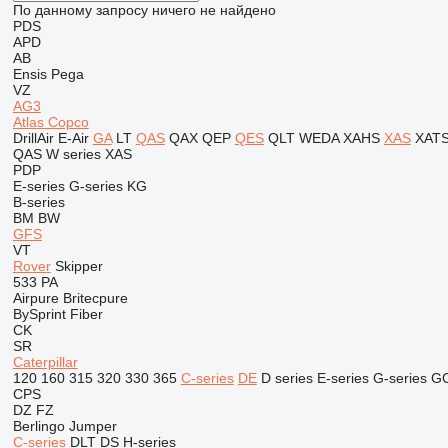
По данному запросу ничего не найдено
PDS
APD
AB
Ensis
Pega
VZ
AG3
Atlas Copco
DrillAir
E-Air
GA
LT
QAS
QAX
QEP
QES
QLT
WEDA
XAHS
XAS
XAT
QAS
W series
XAS
PDP
E-series
G-series
KG
B-series
BM
BW
GFS
VT
Rover
Skipper
533
PA
Airpure
Britecpure
BySprint Fiber
CK
SR
Caterpillar
120
160
315
320
330
365
C-series
DE
D series
E-series
G-series
G
CPS
DZ
FZ
Berlingo
Jumper
C-series
DLT
DS
H-series