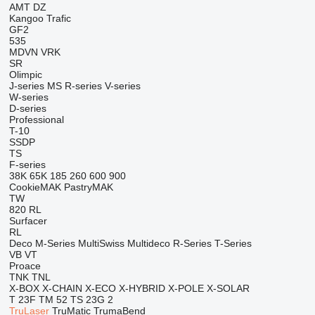
AMT
DZ
Kangoo
Trafic
GF2
535
MDVN
VRK
SR
Olimpic
J-series
MS
R-series
V-series
W-series
D-series
Professional
T-10
SSDP
TS
F-series
38K
65K
185
260
600
900
CookieMAK
PastryMAK
TW
820
RL
Surfacer
RL
Deco
M-Series
MultiSwiss
Multideco
R-Series
T-Series
VB
VT
Proace
TNK
TNL
X-BOX
X-CHAIN
X-ECO
X-HYBRID
X-POLE
X-SOLAR
T 23F
TM 52
TS 23G 2
TruLaser
TruMatic
TrumaBend