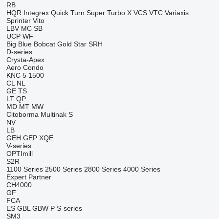
RB
HQR
Integrex
Quick Turn
Super Turbo X
VCS
VTC
Variaxis
Sprinter
Vito
LBV
MC
SB
UCP
WF
Big Blue
Bobcat
Gold Star
SRH
D-series
Crysta-Apex
Aero
Condo
KNC 5 1500
CL
NL
GE
TS
LT
QP
MD
MT
MW
Citoborma
Multinak S
NV
LB
GEH
GEP
XQE
V-series
OPTImill
S2R
1100 Series
2500 Series
2800 Series
4000 Series
Expert
Partner
CH4000
GF
FCA
ES
GBL
GBW
P
S-series
SM3