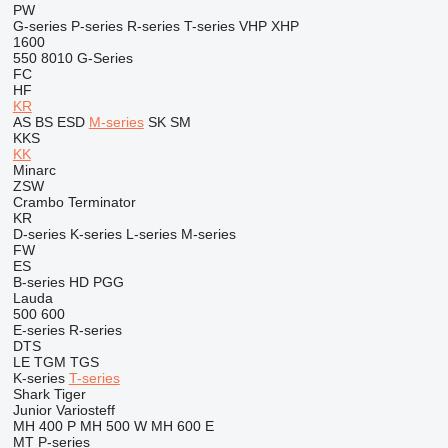
PW
G-series
P-series
R-series
T-series
VHP
XHP
1600
550
8010
G-Series
FC
HF
KR
AS
BS
ESD
M-series
SK
SM
KKS
KK
Minarc
ZSW
Crambo
Terminator
KR
D-series
K-series
L-series
M-series
FW
ES
B-series
HD
PGG
Lauda
500
600
E-series
R-series
DTS
LE
TGM
TGS
K-series
T-series
Shark
Tiger
Junior
Variosteff
MH 400 P
MH 500 W
MH 600 E
MT
P-series