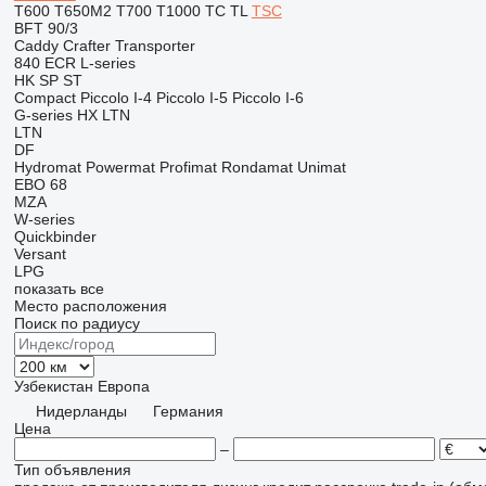
T600
T650M2
T700
T1000
TC
TL
TSC
BFT 90/3
Caddy
Crafter
Transporter
840
ECR
L-series
HK
SP
ST
Compact
Piccolo I-4
Piccolo I-5
Piccolo I-6
G-series
HX
LTN
LTN
DF
Hydromat
Powermat
Profimat
Rondamat
Unimat
EBO 68
MZA
W-series
Quickbinder
Versant
LPG
показать все
Место расположения
Поиск по радиусу
Узбекистан
Европа
Нидерланды
Германия
Цена
–
Тип объявления