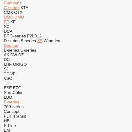
Cummins
C-series
KTA
CMX
CTX
DMC
DMU
FP
KF
SC
DCA
BF
D-series
F2L912
D-series
S-series
SP
W-series
Doosan
B-series
G-series
AK
DW
DZ
DC
LHF
ORIGO
SJ
TF
VF
VSC
TF
ESE
EZG
SureColor
LBM
P-series
700-series
Concept
FDT
Transit
HB
F-Line
EM