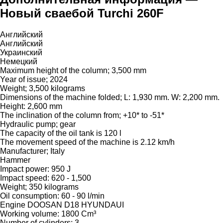
Новый сваебой Turchi 260F
Английский
Английский
Украинский
Немецкий
Maximum height of the column; 3,500 mm
Year of issue; 2024
Weight; 3,500 kilograms
Dimensions of the machine folded; L: 1,930 mm. W: 2,200 mm.
Height: 2,600 mm
The inclination of the column from; +10* to -51*
Hydraulic pump; gear
The capacity of the oil tank is 120 l
The movement speed of the machine is 2.12 km/h
Manufacturer; Italy
Hammer
Impact power: 950 J
Impact speed: 620 - 1,500
Weight; 350 kilograms
Oil consumption: 60 - 90 l/min
Engine DOOSAN D18 HYUNDAUI
Working volume: 1800 Cm³
Number of cylinders; 3