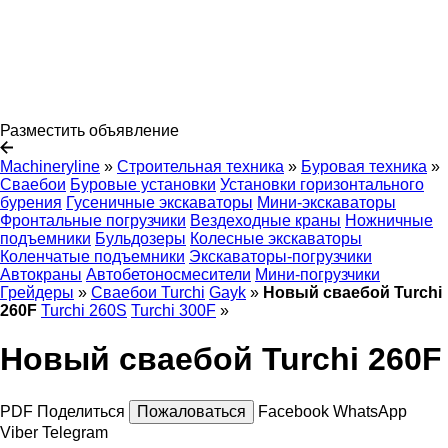
Разместить объявление
Machineryline
»
Строительная техника
»
Буровая техника
»
Сваебои
Буровые установки
Установки горизонтального
бурения
Гусеничные экскаваторы
Мини-экскаваторы
Фронтальные погрузчики
Вездеходные краны
Ножничные
подъемники
Бульдозеры
Колесные экскаваторы
Коленчатые подъемники
Экскаваторы-погрузчики
Автокраны
Автобетоносмесители
Мини-погрузчики
Грейдеры
»
Сваебои Turchi
Gayk
»
Новый сваебой Turchi
260F
Turchi 260S
Turchi 300F
»
Новый сваебой Turchi 260F
PDF
Поделиться
Пожаловаться
Facebook
WhatsApp
Viber
Telegram