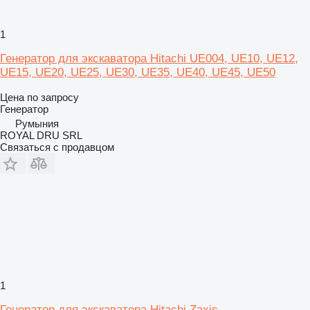
1
Генератор для экскаватора Hitachi UE004, UE10, UE12,
UE15, UE20, UE25, UE30, UE35, UE40, UE45, UE50
Цена по запросу
Генератор
Румыния
ROYAL DRU SRL
Связаться с продавцом
1
Генератор для экскаватора Hitachi Zaxis