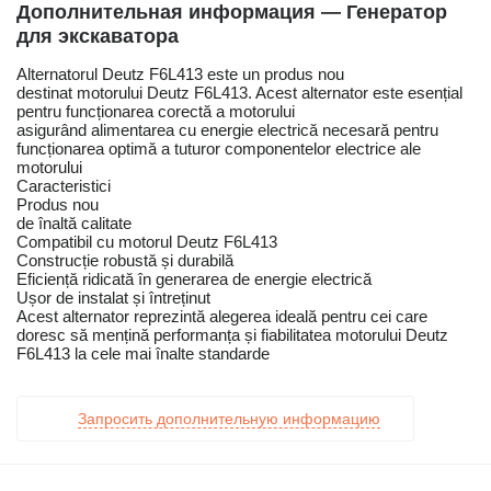
Дополнительная информация — Генератор
для экскаватора
Alternatorul Deutz F6L413 este un produs nou
destinat motorului Deutz F6L413. Acest alternator este esențial
pentru funcționarea corectă a motorului
asigurând alimentarea cu energie electrică necesară pentru
funcționarea optimă a tuturor componentelor electrice ale
motorului
Caracteristici
Produs nou
de înaltă calitate
Compatibil cu motorul Deutz F6L413
Construcție robustă și durabilă
Eficiență ridicată în generarea de energie electrică
Ușor de instalat și întreținut
Acest alternator reprezintă alegerea ideală pentru cei care
doresc să mențină performanța și fiabilitatea motorului Deutz
F6L413 la cele mai înalte standarde
Запросить дополнительную информацию