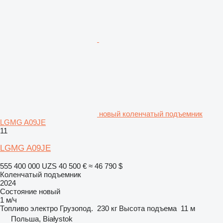
новый коленчатый подъемник
LGMG A09JE
11
LGMG A09JE
555 400 000 UZS
40 500 €
≈ 46 790 $
Коленчатый подъемник
2024
Состояние
новый
1 м/ч
Топливо
электро
Грузопод.
230 кг
Высота подъема
11 м
Польша, Białystok