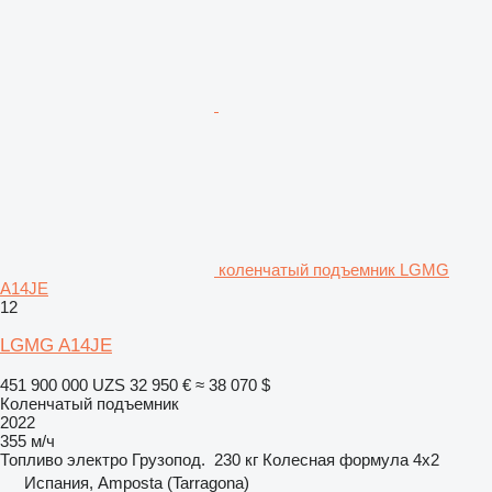
коленчатый подъемник LGMG
A14JE
12
LGMG A14JE
451 900 000 UZS
32 950 €
≈ 38 070 $
Коленчатый подъемник
2022
355 м/ч
Топливо
электро
Грузопод.
230 кг
Колесная формула
4x2
Испания, Amposta (Tarragona)