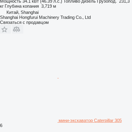
Мощность
34.1 кВт (46.39 л.с.)
Топливо
дизель
Грузопод.
231,3
кг
Глубина копания
3,719 м
Китай, Shanghai
Shanghai Hongfurui Machinery Trading Co., Ltd
Связаться с продавцом
мини-экскаватор Caterpillar 305
6