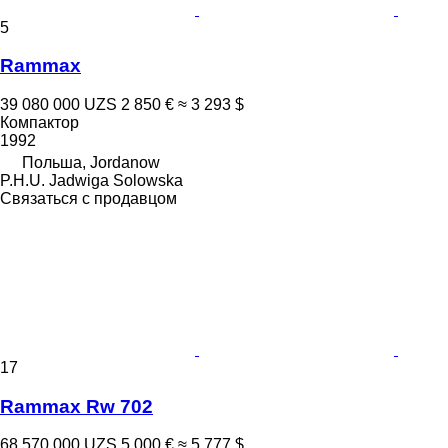
5
Rammax
39 080 000 UZS
2 850 €
≈ 3 293 $
Компактор
1992
Польша, Jordanow
P.H.U. Jadwiga Solowska
Связаться с продавцом
17
Rammax Rw 702
68 570 000 UZS
5 000 €
≈ 5 777 $