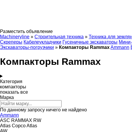
Разместить объявление
Machineryline
»
Строительная техника
»
Техника для земля
Скреперы
Кабелеукладчики
Гусеничные экскаваторы
Мини-
Экскаваторы-погрузчики
»
Компакторы Rammax
Ammann
Компакторы Rammax
Категория
компакторы
показать все
Марка
По данному запросу ничего не найдено
Ammann
ASC
RAMMAX
RW
Atlas Copco
Atlas
AW