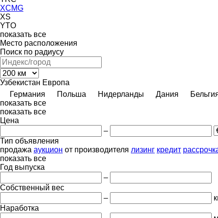
XCMG
XS
YTO
показать все
Место расположения
Поиск по радиусу
Узбекистан
Европа
Германия
Польша
Нидерланды
Дания
Бельги
показать все
показать все
Цена
–
Тип объявления
продажа
аукцион
от производителя
лизинг
кредит
рассрочк
показать все
Год выпуска
–
Собственный вес
–
к
Наработка