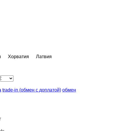
я
Хорватия
Латвия
а
trade-in (обмен с доплатой)
обмен
г