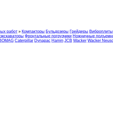
ных работ
»
Компакторы
Бульдозеры
Грейдеры
Виброплиты
экскаваторы
Фронтальные погрузчики
Ножничные подъемн
BOMAG
Caterpillar
Dynapac
Hamm
JCB
Wacker
Wacker Neus