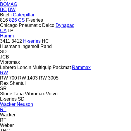
BOMAG
BC
BW
Bitelli
Caterpillar
816
826
CS
F-series
Chicago Pneumatic
Delco
Dynapac
CA
LP
Hamm
3411
3412
H-series
HC
Husmann
Ingersoll Rand
SD
JCB
Vibromax
Lebrero
Loncin
Multiquip
Packmat
Rammax
RW
RW 700
RW 1403
RW 3005
Rex
Shantui
SR
Stone
Tana
Vibromax
Volvo
L-series
SD
Wacker Neuson
RT
Wacker
RT
Weber
TRC