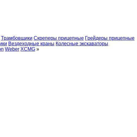
Трамбовщики
Скреперы прицепные
Грейдеры прицепные
ики
Вездеходные краны
Колесные экскаваторы
on
Weber
XCMG
»