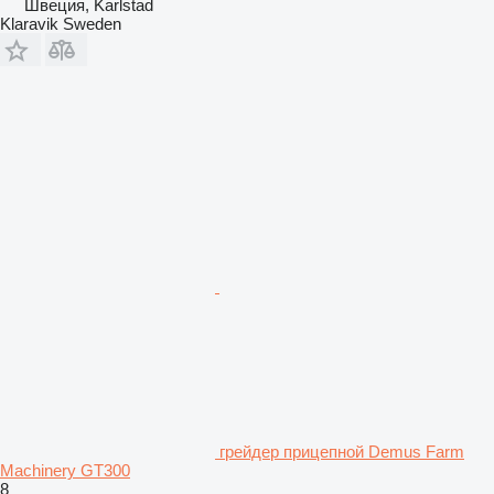
Швеция, Karlstad
Klaravik Sweden
грейдер прицепной Demus Farm
Machinery GT300
8