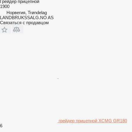
Грейдер прицепной
1900
Норвегия, Trøndelag
LANDBRUKSSALG.NO AS
Связаться с продавцом
грейдер прицепной XCMG GR180
6