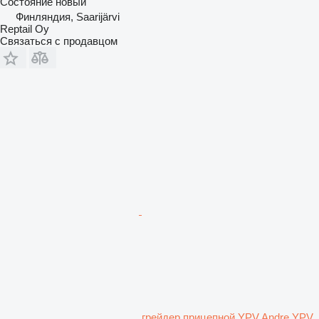
Состояние
новый
Финляндия, Saarijärvi
Reptail Oy
Связаться с продавцом
грейдер прицепной YPV Andre YPV