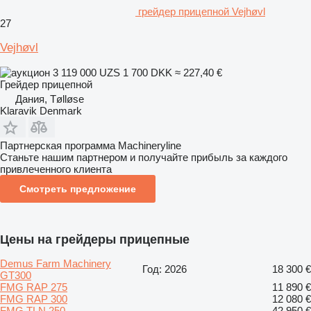
грейдер прицепной Vejhøvl
27
Vejhøvl
3 119 000 UZS
1 700 DKK
≈ 227,40 €
Грейдер прицепной
Дания, Tølløse
Klaravik Denmark
Партнерская программа Machineryline
Станьте нашим партнером и получайте прибыль за каждого
привлеченного клиента
Смотреть предложение
Цены на грейдеры прицепные
Demus Farm Machinery
Год: 2026
18 300 €
GT300
FMG RAP 275
11 890 €
FMG RAP 300
12 080 €
FMG TLN 250
42 950 €