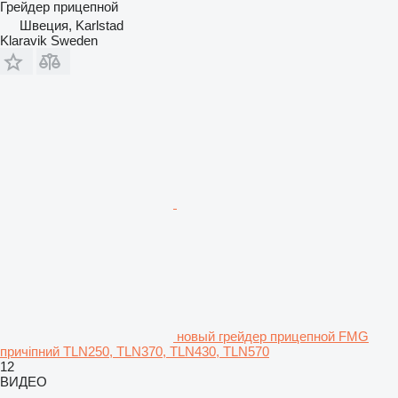
Грейдер прицепной
Швеция, Karlstad
Klaravik Sweden
новый грейдер прицепной FMG
причіпний TLN250, TLN370, TLN430, TLN570
12
ВИДЕО