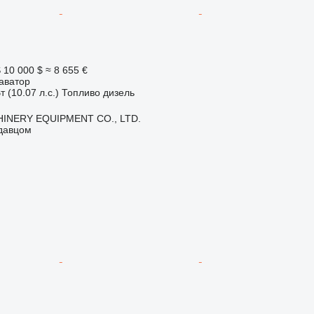
S
10 000 $
≈ 8 655 €
аватор
т (10.07 л.с.)
Топливо
дизель
INERY EQUIPMENT CO., LTD.
одавцом