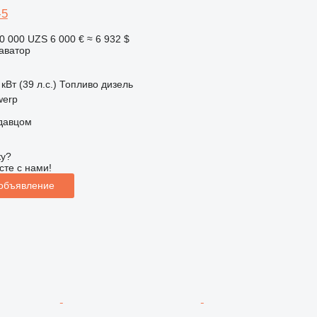
-5
0 000 UZS
6 000 €
≈ 6 932 $
аватор
кВт (39 л.с.)
Топливо
дизель
werp
одавцом
ку?
сте с нами!
 объявление