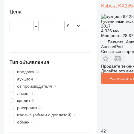
Kubota KX155
Румыния
318
Цена
Польша
319
82 28
Норвегия
320
Гусеничный экск
2017
–
Нидерланды
321
4 326 м/ч
Испания
322
Мощность
28.67 
Бельгия, Ant
Австрия
323
AuctionPort
324
Связаться с пр
325
Тип объявления
326
Продаете техни
Делайте это вме
329
продажа
330
Разместить
аукцион
336
от производителя
340
лизинг
345
кредит
349
рассрочка
350
trade-in (обмен с доплатой)
365
обмен
374
42