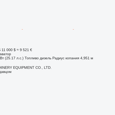
S
11 000 $
≈ 9 521 €
аватор
Вт (25.17 л.с.)
Топливо
дизель
Радиус копания
4,951 м
INERY EQUIPMENT CO., LTD.
одавцом