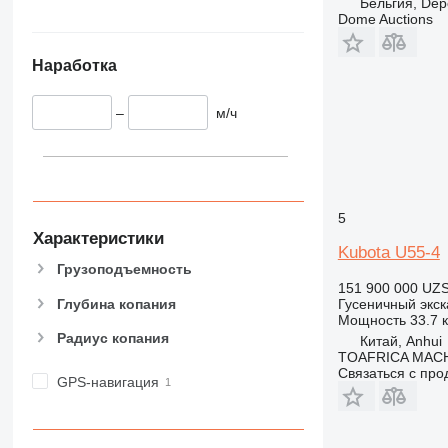
Бельгия, Dep
Dome Auctions
Наработка
–
м/ч
5
Характеристики
Kubota U55-4
Грузоподъемность
151 900 000 UZ
Глубина копания
Гусеничный экск
Мощность
33.7 к
Радиус копания
Китай, Anhui
TOAFRICA MACH
Связаться с пр
GPS-навигация