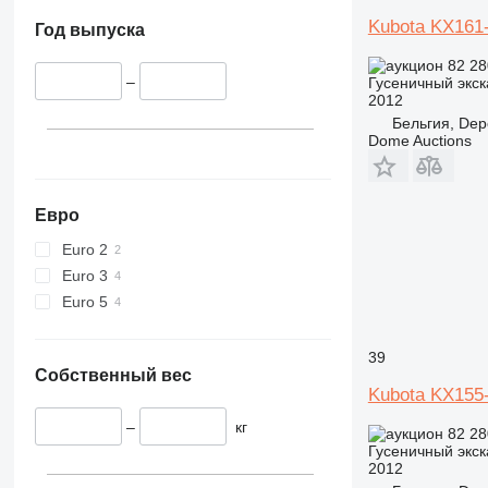
375
Kubota KX161
Год выпуска
390
395
82 28
–
Гусеничный экск
C-series
2012
D series
Бельгия, Dep
E-series
Dome Auctions
F-series
GC
Евро
M-series
PC
Euro 2
Euro 3
Euro 5
39
Собственный вес
Kubota KX155
–
кг
82 28
Гусеничный экск
2012