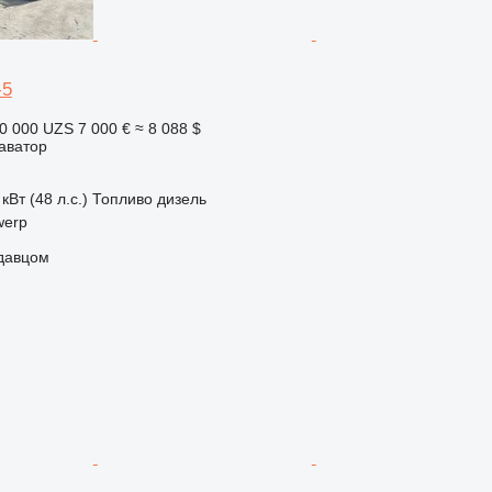
-5
0 000 UZS
7 000 €
≈ 8 088 $
аватор
кВт (48 л.с.)
Топливо
дизель
werp
одавцом