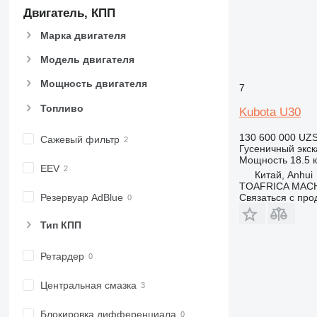
Двигатель, КПП
Марка двигателя
Модель двигателя
Мощность двигателя
7
Топливо
Kubota U30
130 600 000 UZ
Сажевый фильтр
Гусеничный экск
Мощность
18.5 к
EEV
Китай, Anhui
TOAFRICA MACH
Резервуар AdBlue
Связаться с пр
Тип КПП
Ретардер
Центральная смазка
Блокировка дифференциала