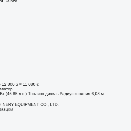
ot Deinze
S
12 800 $
≈ 11 080 €
аватор
Вт (45.85 л.с.)
Топливо
дизель
Радиус копания
6,08 м
INERY EQUIPMENT CO., LTD.
одавцом