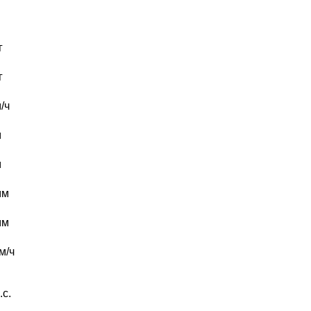
г
г
/ч
м
м
мм
мм
м/ч
.с.