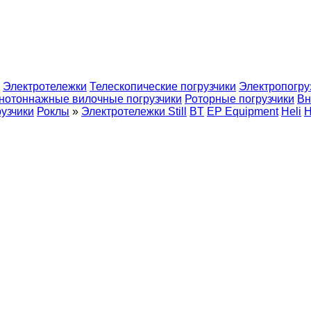
Электротележки
Телескопические погрузчики
Электропогру
нотоннажные вилочные погрузчики
Роторные погрузчики
Вн
узчики
Роклы
»
Электротележки Still
BT
EP Equipment
Heli
H