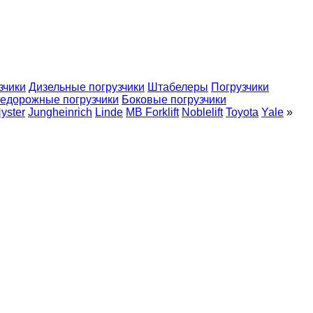
зчики
Дизельные погрузчики
Штабелеры
Погрузчики
едорожные погрузчики
Боковые погрузчики
yster
Jungheinrich
Linde
MB Forklift
Noblelift
Toyota
Yale
»