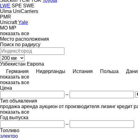
Stöcklin
TCM
TOR
Toyota
LWE
SPE
SWE
Ulma
UniCarriers
PMR
Unicraft
Yale
MO
MP
показать все
Место расположения
Поиск по радиусу
Узбекистан
Европа
Германия
Нидерланды
Испания
Польша
Дани
показать все
показать все
Цена
–
Тип объявления
продажа
аренда
аукцион
от производителя
лизинг
кредит
р
показать все
Год выпуска
–
Топливо
электро