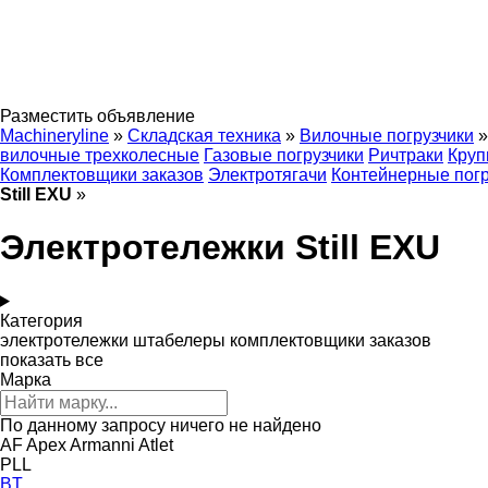
Разместить объявление
Machineryline
»
Складская техника
»
Вилочные погрузчики
»
вилочные трехколесные
Газовые погрузчики
Ричтраки
Круп
Комплектовщики заказов
Электротягачи
Контейнерные погр
Still EXU
»
Электротележки Still EXU
Категория
электротележки
штабелеры
комплектовщики заказов
показать все
Марка
По данному запросу ничего не найдено
AF
Apex
Armanni
Atlet
PLL
BT