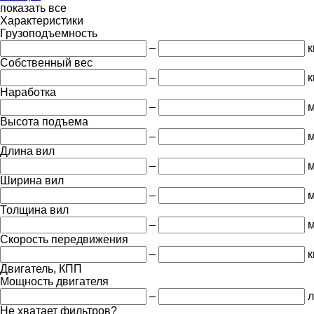
показать все
Характеристики
Грузоподъемность
–
к
Собственный вес
–
к
Наработка
–
м
Высота подъема
–
Длина вил
–
Ширина вил
–
Толщина вил
–
Скорость передвижения
–
к
Двигатель, КПП
Мощность двигателя
–
л
Не хватает фильтров?