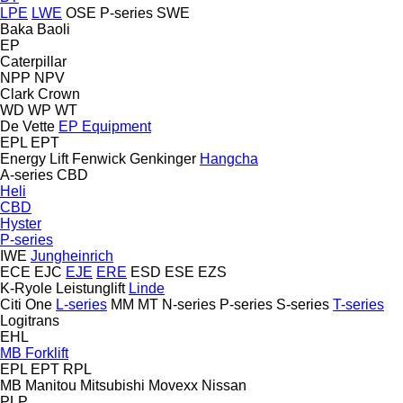
LPE
LWE
OSE
P-series
SWE
Baka
Baoli
EP
Caterpillar
NPP
NPV
Clark
Crown
WD
WP
WT
De Vette
EP Equipment
EPL
EPT
Energy Lift
Fenwick
Genkinger
Hangcha
A-series
CBD
Heli
CBD
Hyster
P-series
IWE
Jungheinrich
ECE
EJC
EJE
ERE
ESD
ESE
EZS
K-Ryole
Leistunglift
Linde
Citi One
L-series
MM
MT
N-series
P-series
S-series
T-series
Logitrans
EHL
MB Forklift
EPL
EPT
RPL
MB
Manitou
Mitsubishi
Movexx
Nissan
PLP