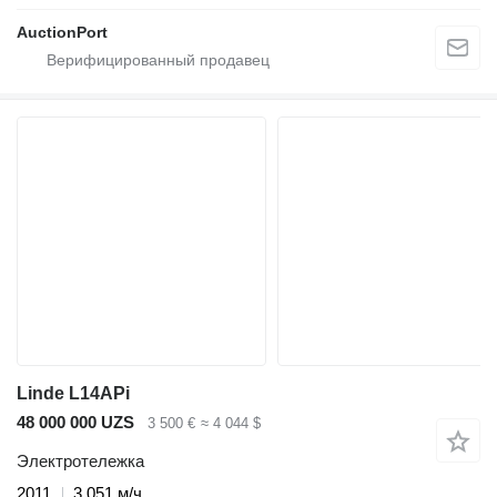
AuctionPort
Linde L14APi
48 000 000 UZS
3 500 €
≈ 4 044 $
Электротележка
2011
3 051 м/ч