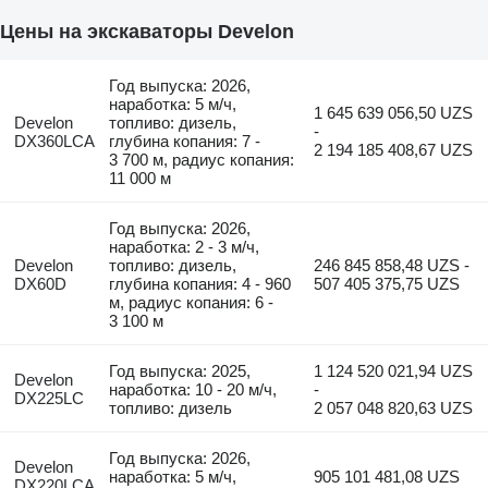
Цены на экскаваторы Develon
Год выпуска: 2026,
наработка: 5 м/ч,
1 645 639 056,50 UZS
Develon
топливо: дизель,
-
DX360LCA
глубина копания: 7 -
2 194 185 408,67 UZS
3 700 м, радиус копания:
11 000 м
Год выпуска: 2026,
наработка: 2 - 3 м/ч,
Develon
топливо: дизель,
246 845 858,48 UZS -
DX60D
глубина копания: 4 - 960
507 405 375,75 UZS
м, радиус копания: 6 -
3 100 м
Год выпуска: 2025,
1 124 520 021,94 UZS
Develon
наработка: 10 - 20 м/ч,
-
DX225LC
топливо: дизель
2 057 048 820,63 UZS
Год выпуска: 2026,
Develon
наработка: 5 м/ч,
905 101 481,08 UZS
DX220LCA