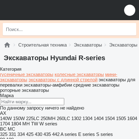
Строительная техника
Экскаваторы
Экскаваторы 
Экскаваторы Hyundai R-series
Категория
гусеничные экскаваторы
колесные экскаваторы
мини-
экскаваторы
экскаваторы с длинной стрелой
экскаваторы для
перевалки
экскаваторы-амфибии
средние экскаваторы
роторные экскаваторы
Марка
По данному запросу ничего не найдено
AX
140W
150W
225LC
250MH
260LC
1302
1304
1404
1504
1505
1604
1704
1804
MH
TW
W series
BC
MC
325
331
334
425
430
435
442
A series
E series
S series