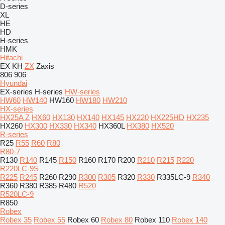
D-series
XL
HE
HD
H-series
HMK
Hitachi
EX
KH
ZX
Zaxis
806
906
Hyundai
EX-series
H-series
HW-series
HW60
HW140
HW160
HW180
HW210
HX-series
HX25A Z
HX60
HX130
HX140
HX145
HX220
HX225HD
HX235
HX260
HX300
HX330
HX340
HX360L
HX380
HX520
R-series
R25
R55
R60
R80
R80-7
R130
R140
R145
R150
R160
R170
R200
R210
R215
R220
R220LC-9S
R225
R245
R260
R290
R300
R305
R320
R330
R335LC-9
R340
R360
R380
R385
R480
R520
R520LC-9
R850
Robex
Robex 35
Robex 55
Robex 60
Robex 80
Robex 110
Robex 140