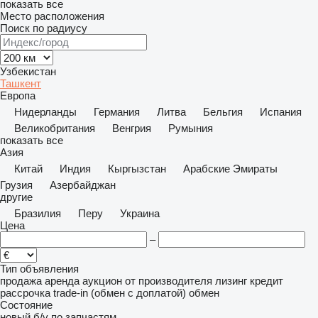
показать все
Место расположения
Поиск по радиусу
Узбекистан
Ташкент
Европа
Нидерланды
Германия
Литва
Бельгия
Испания
Великобритания
Венгрия
Румыния
показать все
Азия
Китай
Индия
Кыргызстан
Арабские Эмираты
Грузия
Азербайджан
другие
Бразилия
Перу
Украина
Цена
–
Тип объявления
продажа
аренда
аукцион
от производителя
лизинг
кредит
рассрочка
trade-in (обмен с доплатой)
обмен
Состояние
новый
б/у
по запчастям