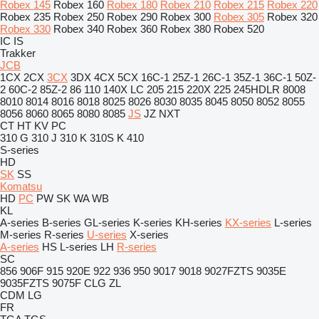
Robex 145
Robex 160
Robex 180
Robex 210
Robex 215
Robex 220
Robex 235
Robex 250
Robex 290
Robex 300
Robex 305
Robex 320
Robex 330
Robex 340
Robex 360
Robex 380
Robex 520
IC
IS
Trakker
JCB
1CX
2CX
3CX
3DX
4CX
5CX
16C-1
25Z-1
26C-1
35Z-1
36C-1
50Z-
2
60C-2
85Z-2
86
110
140X LC
205
215
220X
225
245HDLR
8008
8010
8014
8016
8018
8025
8026
8030
8035
8045
8050
8052
8055
8056
8060
8065
8080
8085
JS
JZ
NXT
CT
HT
KV
PC
310 G
310 J
310 K
310S K
410
S-series
HD
SK
SS
Komatsu
HD
PC
PW
SK
WA
WB
KL
A-series
B-series
GL-series
K-series
KH-series
KX-series
L-series
M-series
R-series
U-series
X-series
A-series
HS
L-series
LH
R-series
SC
856
906F
915
920E
922
936
950
9017
9018
9027FZTS
9035E
9035FZTS
9075F
CLG
ZL
CDM
LG
FR