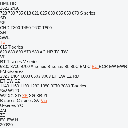
HML
HR
1622
2430
723
730
735
818
821
825
830
835
850
870
S series
SD
SE
CHD
T300
T450
T600
T800
SH
SWE
TB
815
T-series
820
880
890
970
980
AC
HR
TC
TW
VF
RT
T-series
V-series
6300
8700
9700
A-series
B-series
BL
BLC
BM
C
EC
ECR
EW
EWR
FM
G-series
28Z3
1404
6003
6503
8003
ET
EW
EZ
RD
ET
EW
EZ
1140
1160
1190
1280
1390
3070
3080
T-series
SW
W120
WZ
XC
XD
XE
XG
XR
ZL
B-series
C-series
SV
Vio
U-series
YC
ZM
ZE
EC
EW
H
300/30