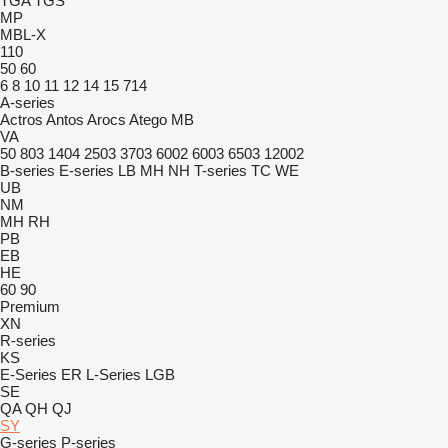
TGA
TGS
MP
MBL-X
110
50
60
6
8
10
11
12
14
15
714
A-series
Actros
Antos
Arocs
Atego
MB
VA
50
803
1404
2503
3703
6002
6003
6503
12002
B-series
E-series
LB
MH
NH
T-series
TC
WE
UB
NM
MH
RH
PB
EB
HE
60
90
Premium
XN
R-series
KS
E-Series
ER
L-Series
LGB
SE
QA
QH
QJ
SY
G-series
P-series