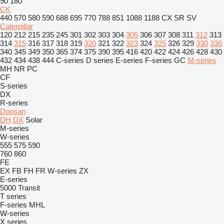
90
180
CK
440
570
580
590
688
695
770
788
851
1088
1188
CX
SR
SV
Caterpillar
120
212
215
235
245
301
302
303
304
305
306
307
308
311
312
313
314
315
316
317
318
319
320
321
322
323
324
325
326
329
330
336
340
345
349
350
365
374
375
390
395
416
420
422
424
426
428
430
432
434
438
444
C-series
D series
E-series
F-series
GC
M-series
MH
NR
PC
CF
S-series
DX
R-series
Doosan
DH
DX
Solar
M-series
W-series
555
575
590
760
860
FE
EX
FB
FH
FR
W-series
ZX
E-series
5000
Transit
T series
F-series
MHL
W-series
X series