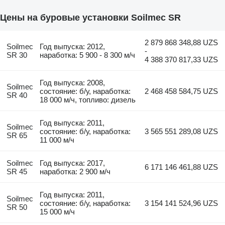
Цены на буровые установки Soilmec SR
2 879 868 348,88 UZS
Soilmec
Год выпуска: 2012,
-
SR 30
наработка: 5 900 - 8 300 м/ч
4 388 370 817,33 UZS
Год выпуска: 2008,
Soilmec
состояние: б/у, наработка:
2 468 458 584,75 UZS
SR 40
18 000 м/ч, топливо: дизель
Год выпуска: 2011,
Soilmec
состояние: б/у, наработка:
3 565 551 289,08 UZS
SR 65
11 000 м/ч
Soilmec
Год выпуска: 2017,
6 171 146 461,88 UZS
SR 45
наработка: 2 900 м/ч
Год выпуска: 2011,
Soilmec
состояние: б/у, наработка:
3 154 141 524,96 UZS
SR 50
15 000 м/ч