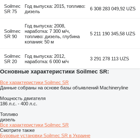
Soilmec
Год выпуска: 2015, топливо:
6 308 283 049,92 UZS
SR 75
дизель
Год выпуска: 2008,
Soilmec
наработка: 7 300 м/ч,
5 211 190 345,58 UZS
SR 90
топливо: дизель, глубина
копания: 50 м
Soilmec
Год выпуска: 2012,
3 291 278 113 UZS
SR 20
наработка: 6 000 м/ч
Основные характеристики Soilmec SR:
Все характеристики Soilmec SR
Данные собраны на основе базы объявлений Machineryline
Мощность двигателя
186 л.с.
-
400 л.с.
Топливо
дизель
Все характеристики Soilmec SR
Смотрите также
Буровые установки Soilmec SR в Украине