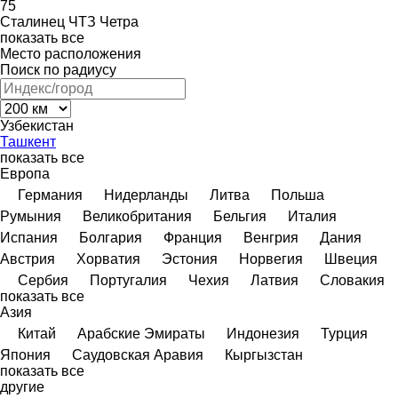
75
Сталинец
ЧТЗ
Четра
показать все
Место расположения
Поиск по радиусу
Узбекистан
Ташкент
показать все
Европа
Германия
Нидерланды
Литва
Польша
Румыния
Великобритания
Бельгия
Италия
Испания
Болгария
Франция
Венгрия
Дания
Австрия
Хорватия
Эстония
Норвегия
Швеция
Сербия
Португалия
Чехия
Латвия
Словакия
показать все
Азия
Китай
Арабские Эмираты
Индонезия
Турция
Япония
Саудовская Аравия
Кыргызстан
показать все
другие