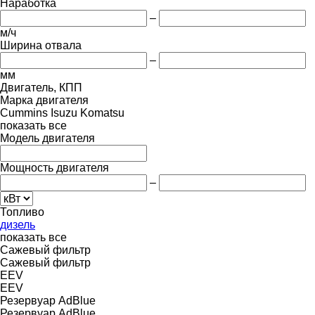
Наработка
–
м/ч
Ширина отвала
–
мм
Двигатель, КПП
Марка двигателя
Cummins
Isuzu
Komatsu
показать все
Модель двигателя
Мощность двигателя
–
Топливо
дизель
показать все
Сажевый фильтр
Сажевый фильтр
EEV
EEV
Резервуар AdBlue
Резервуар AdBlue