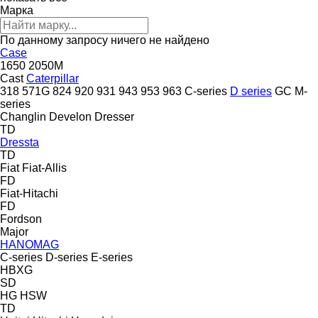
Марка
По данному запросу ничего не найдено
Case
1650
2050M
Cast
Caterpillar
318
571G
824
920
931
943
953
963
C-series
D series
GC
M-
series
Changlin
Develon
Dresser
TD
Dressta
TD
Fiat
Fiat-Allis
FD
Fiat-Hitachi
FD
Fordson
Major
HANOMAG
C-series
D-series
E-series
HBXG
SD
HG
HSW
TD