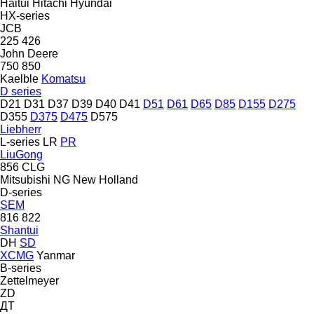
Haitui
Hitachi
Hyundai
HX-series
JCB
225
426
John Deere
750
850
Kaelble
Komatsu
D series
D21
D31
D37
D39
D40
D41
D51
D61
D65
D85
D155
D275
D355
D375
D475
D575
Liebherr
L-series
LR
PR
LiuGong
856
CLG
Mitsubishi
NG
New Holland
D-series
SEM
816
822
Shantui
DH
SD
XCMG
Yanmar
B-series
Zettelmeyer
ZD
ДТ