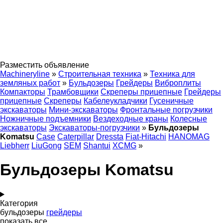
Разместить объявление
Machineryline
»
Строительная техника
»
Техника для
земляных работ
»
Бульдозеры
Грейдеры
Виброплиты
Компакторы
Трамбовщики
Скреперы прицепные
Грейдеры
прицепные
Скреперы
Кабелеукладчики
Гусеничные
экскаваторы
Мини-экскаваторы
Фронтальные погрузчики
Ножничные подъемники
Вездеходные краны
Колесные
экскаваторы
Экскаваторы-погрузчики
»
Бульдозеры
Komatsu
Case
Caterpillar
Dressta
Fiat-Hitachi
HANOMAG
Liebherr
LiuGong
SEM
Shantui
XCMG
»
Бульдозеры Komatsu
Категория
бульдозеры
грейдеры
показать все