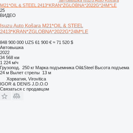
автовышка Isuzu Auto Košara
M21*OIL & STEEL 2413*KRAN*ZGLOBNA*2022G*24M*LE
25
ВИДЕО
Isuzu Auto Košara M21*OIL & STEEL
2413*KRAN*ZGLOBNA*2022G*24M*LE
848 900 000 UZS
61 900 €
≈ 71 520 $
Автовышка
2022
34 568 км
1 224 м/ч
Грузопод.
250 кг
Марка подъемника
Oil&Steel
Высота подъема
24 м
Вылет стрелы
13 м
Хорватия, Virovitica
IGOR & DENIS J.D.O.O
Связаться с продавцом