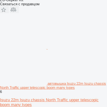
Связаться с продавцом
автовышка Isuzu 22m Isuzu chassis
North Traffic upper telescopic boom many types
6
Isuzu 22m Isuzu chassis North Traffic upper telescopic
boom many types