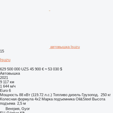
автовышка Isuzu
15
Isuzu
629 500 000 UZS
45 900 €
≈ 53 030 $
Автовышка
2021
9 117 км
1 644 м/ч
Euro 6
Мощность
88 кВт (119.72 л.с.)
Топливо
дизель
Грузопод.
250 кг
Колесная формула
4x2
Марка подъемника
Oil&Steel
Высота
подъема
2,5 м
Венгрия, Gyor
EU-Gépker Kft