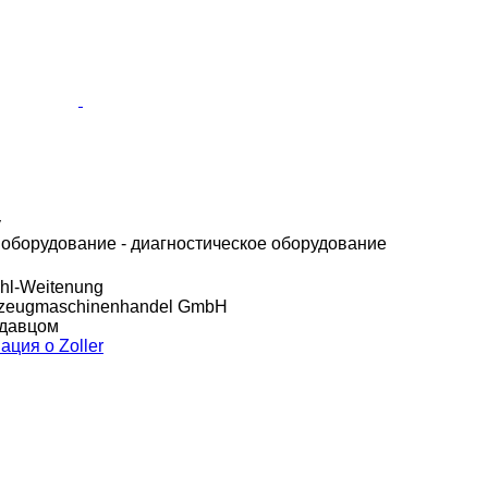
у
борудование - диагностическое оборудование
hl-Weitenung
kzeugmaschinenhandel GmbH
одавцом
ция о Zoller