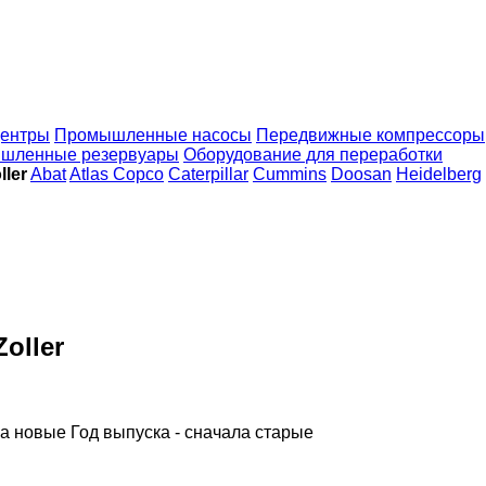
ентры
Промышленные насосы
Передвижные компрессоры
шленные резервуары
Оборудование для переработки
ler
Abat
Atlas Copco
Caterpillar
Cummins
Doosan
Heidelberg
oller
ла новые
Год выпуска - сначала старые