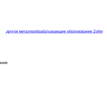
другое металлообрабатывающее оборудование Zoller
ание