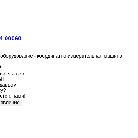
/4-00060
у
борудование - координатно-измерительная машина
0
serslautern
bH
одавцом
ку?
сте с нами!
ъявление