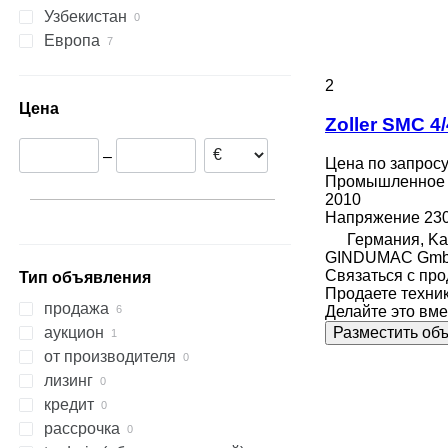
Узбекистан
XRHS
V-series
VAC
Европа
XRVS
ZT
Германия
2
Словакия
Цена
Zoller SMC 4
–
Цена по запрос
Промышленное о
2010
Напряжение
23
Германия, Kai
GINDUMAC Gm
Связаться с пр
Тип объявления
Продаете техни
продажа
Делайте это вме
Разместить об
аукцион
от производителя
лизинг
кредит
рассрочка