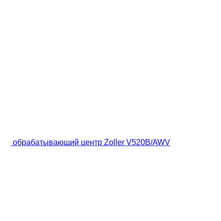
обрабатывающий центр Zoller V520B/AWV