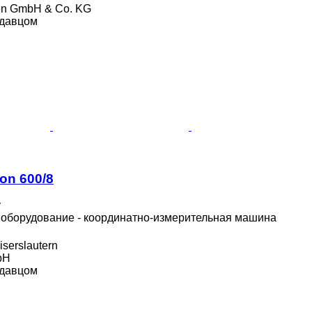
en GmbH & Co. KG
одавцом
ion 600/8
у
борудование - координатно-измерительная машина
serslautern
bH
одавцом