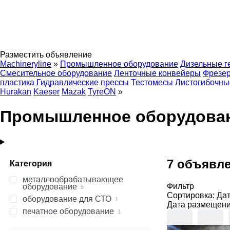
Разместить объявление
Machineryline
»
Промышленное оборудование
Дизельные г
Смесительное оборудование
Ленточные конвейеры
Фрезер
пластика
Гидравлические прессы
Тестомесы
Листогибочны
Hurakan
Kaeser
Mazak
TyreON
»
Промышленное оборудовани
7 объявл
Категория
металлообрабатывающее
Фильтр
оборудование
Сортировка
:
Да
оборудование для СТО
координатно-измерительные
Дата размещен
машины
печатное оборудование
диагностическое
обрабатывающие центры
оборудование
послепечатное оборудование