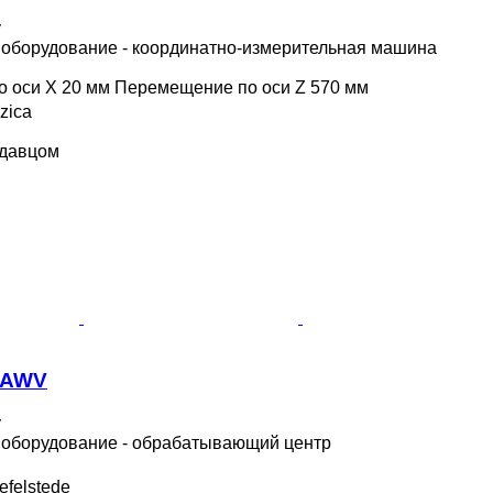
у
борудование - координатно-измерительная машина
 оси X
20 мм
Перемещение по оси Z
570 мм
zica
.
одавцом
B/AWV
у
оборудование - обрабатывающий центр
efelstede