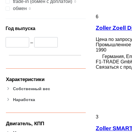
trade-in (обмен с доплатой)
обмен
6
Zoller Zoell 
Год выпуска
Цена по запрос
–
Промышленное 
1990
Германия, Em
F1-TRADE Gmb
Связаться с пр
Характеристики
Собственный вес
Наработка
3
Двигатель, КПП
Zoller SMAR