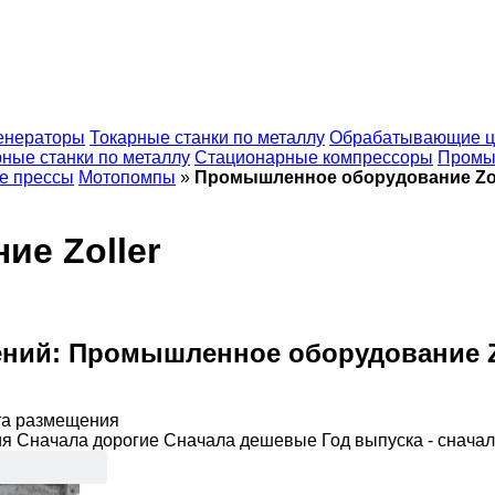
енераторы
Токарные станки по металлу
Обрабатывающие ц
ные станки по металлу
Стационарные компрессоры
Промы
е прессы
Мотопомпы
»
Промышленное оборудование Zol
е Zoller
ений:
Промышленное оборудование Z
та размещения
ия
Сначала дорогие
Сначала дешевые
Год выпуска - снача