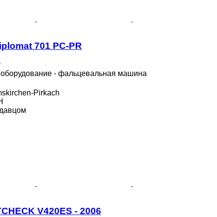
Diplomat 701 PC-PR
у
оборудование - фальцевальная машина
skirchen-Pirkach
H
одавцом
TCHECK V420ES - 2006