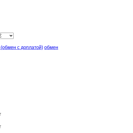
n (обмен с доплатой)
обмен
г
г