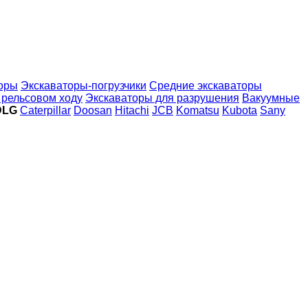
торы
Экскаваторы-погрузчики
Средние экскаваторы
 рельсовом ходу
Экскаваторы для разрушения
Вакуумные
DLG
Caterpillar
Doosan
Hitachi
JCB
Komatsu
Kubota
Sany