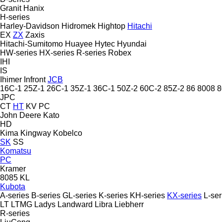
Granit
Hanix
H-series
Harley-Davidson
Hidromek
Hightop
Hitachi
EX
ZX
Zaxis
Hitachi-Sumitomo
Huayee
Hytec
Hyundai
HW-series
HX-series
R-series
Robex
IHI
IS
Ihimer
Infront
JCB
16C-1
25Z-1
26C-1
35Z-1
36C-1
50Z-2
60C-2
85Z-2
86
8008
8
JPC
CT
HT
KV
PC
John Deere
Kato
HD
Kima
Kingway
Kobelco
SK
SS
Komatsu
PC
Kramer
8085
KL
Kubota
A-series
B-series
GL-series
K-series
KH-series
KX-series
L-ser
LT
LTMG
Ladys
Landward
Libra
Liebherr
R-series