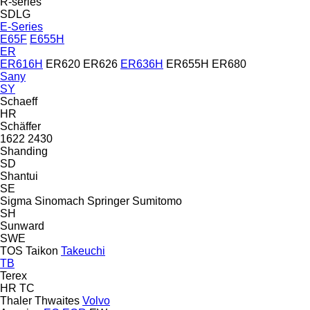
R-series
SDLG
E-Series
E65F
E655H
ER
ER616H
ER620
ER626
ER636H
ER655H
ER680
Sany
SY
Schaeff
HR
Schäffer
1622
2430
Shanding
SD
Shantui
SE
Sigma
Sinomach
Springer
Sumitomo
SH
Sunward
SWE
TOS
Taikon
Takeuchi
TB
Terex
HR
TC
Thaler
Thwaites
Volvo