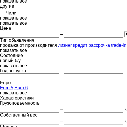
показать все
другие
Чили
показать все
показать все
Цена
–
Тип объявления
продажа
от производителя
лизинг
кредит
рассрочка
trade-i
показать все
Состояние
новый
б/у
показать все
Год выпуска
–
Евро
Euro 5
Euro 6
показать все
Характеристики
Грузоподъемность
–
к
Собственный вес
–
к
Ширина