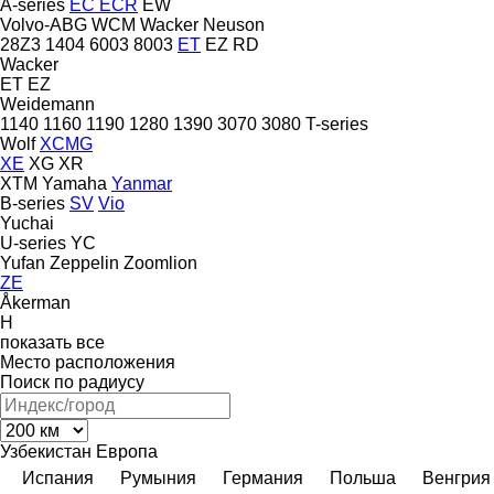
A-series
EC
ECR
EW
Volvo-ABG
WCM
Wacker Neuson
28Z3
1404
6003
8003
ET
EZ
RD
Wacker
ET
EZ
Weidemann
1140
1160
1190
1280
1390
3070
3080
T-series
Wolf
XCMG
XE
XG
XR
XTM
Yamaha
Yanmar
B-series
SV
Vio
Yuchai
U-series
YC
Yufan
Zeppelin
Zoomlion
ZE
Åkerman
H
показать все
Место расположения
Поиск по радиусу
Узбекистан
Европа
Испания
Румыния
Германия
Польша
Венгрия