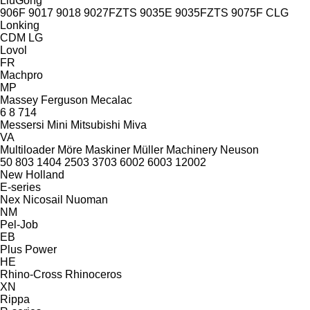
LiuGong
906F
9017
9018
9027FZTS
9035E
9035FZTS
9075F
CLG
Lonking
CDM
LG
Lovol
FR
Machpro
MP
Massey Ferguson
Mecalac
6
8
714
Messersi
Mini
Mitsubishi
Miva
VA
Multiloader
Möre Maskiner
Müller Machinery
Neuson
50
803
1404
2503
3703
6002
6003
12002
New Holland
E-series
Nex
Nicosail
Nuoman
NM
Pel-Job
EB
Plus Power
HE
Rhino-Cross
Rhinoceros
XN
Rippa