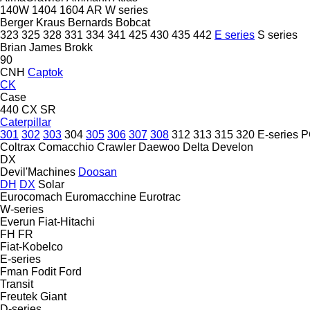
140W
1404
1604
AR
W series
Berger Kraus
Bernards
Bobcat
323
325
328
331
334
341
425
430
435
442
E series
S series
Brian James
Brokk
90
CNH
Captok
CK
Case
440
CX
SR
Caterpillar
301
302
303
304
305
306
307
308
312
313
315
320
E-series
P
Coltrax
Comacchio
Crawler
Daewoo
Delta
Develon
DX
Devil'Machines
Doosan
DH
DX
Solar
Eurocomach
Euromacchine
Eurotrac
W-series
Everun
Fiat-Hitachi
FH
FR
Fiat-Kobelco
E-series
Fman
Fodit
Ford
Transit
Freutek
Giant
D-series