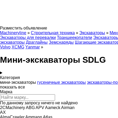
Разместить объявление
Machineryline
»
Строительная техника
»
Экскаваторы
»
Мин
Экскаваторы для перевалки
Траншеекопатели
Экскаваторы
экскаваторы
Драглайны
Земснаряды
Шагающие экскавато
Volvo
XCMG
Yanmar
»
Мини-экскаваторы SDLG
Категория
мини-экскаваторы
гусеничные экскаваторы
экскаваторы-по
показать все
Марка
По данному запросу ничего не найдено
2CMachinery
ABG
APV
Aameck
Airman
AX
AlmaCrawler
Ammann
Atlas