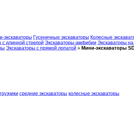
и-экскаваторы
Гусеничные экскаваторы
Колесные экскава
 с длинной стрелой
Экскаваторы-амфибии
Экскаваторы на
ры
Экскаваторы с прямой лопатой
»
Мини-экскаваторы S
грузчики
средние экскаваторы
колесные экскаваторы