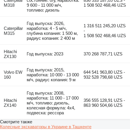
Caterpillar
состояние: б/у, наработка:
836 533 187,05 UZS -
M318
9 600 - 11 000 м/ч,
1 508 502 468,46 UZS
топливо: дизель
Год выпуска: 2026,
1 316 511 245,20 UZS
Caterpillar
наработка: 4 - 5 м/ч,
-
M315
глубина копания: 1 500 м,
1 508 502 468,46 UZS
радиус копания: 2 400 м
Hitachi
Год выпуска: 2023
370 268 787,71 UZS
ZX130
Год выпуска: 2015,
Volvo EW
644 541 963,80 UZS -
наработка: 10 000 - 13 000
160
932 528 798,68 UZS
м/ч, радиус копания: 9 м
Год выпуска: 2008,
наработка: 11 000 - 17 000
Hitachi
356 555 128,91 UZS -
м/ч, топливо: дизель,
ZX140
863 960 504,66 UZS
колесная формула: 4x4,
подвеска: рессора
Смотрите также
Колесные экскаваторы в Украине в Ташкенте