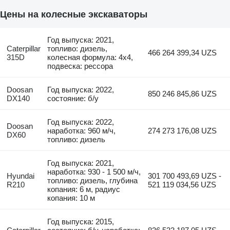
Цены на колесные экскаваторы
Год выпуска: 2021,
Caterpillar
топливо: дизель,
466 264 399,34 UZS
315D
колесная формула: 4x4,
подвеска: рессора
Doosan
Год выпуска: 2022,
850 246 845,86 UZS
DX140
состояние: б/у
Год выпуска: 2022,
Doosan
наработка: 960 м/ч,
274 273 176,08 UZS
DX60
топливо: дизель
Год выпуска: 2021,
наработка: 930 - 1 500 м/ч,
Hyundai
301 700 493,69 UZS -
топливо: дизель, глубина
R210
521 119 034,56 UZS
копания: 6 м, радиус
копания: 10 м
Год выпуска: 2015,