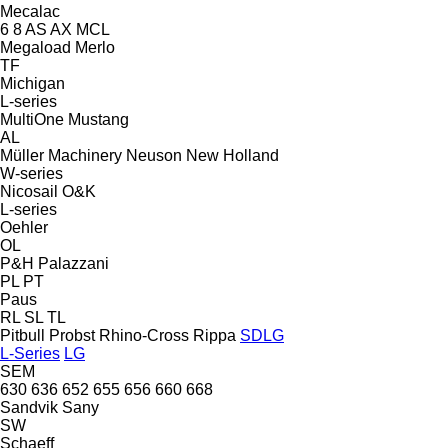
Mecalac
6
8
AS
AX
MCL
Megaload
Merlo
TF
Michigan
L-series
MultiOne
Mustang
AL
Müller Machinery
Neuson
New Holland
W-series
Nicosail
O&K
L-series
Oehler
OL
P&H
Palazzani
PL
PT
Paus
RL
SL
TL
Pitbull
Probst
Rhino-Cross
Rippa
SDLG
L-Series
LG
SEM
630
636
652
655
656
660
668
Sandvik
Sany
SW
Schaeff