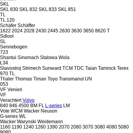
SKL
SKL 830
SKL 832
SKL 833
SKL 851
TL
TL 120
Schäfer
Schäffer
1622
2024
2028
2430
2445
2630
3630
3650
8620 T
Sdlool
SL
Sennebogen
723
Shantui
Sinomach
Stalowa Wola
L34
Stavostroj
Strimech
Sunward
TCM
TDC
Taian
Tamrock
Terex
970
TL
Thaler
Thomas
Timan
Toyo
Transmanut
UN
053
VF Venieri
VF
Verachtert
Volvo
840
846
4500
BM
FL
L-series
LM
Vote
WCM
Wacker Neuson
G-series
WL
Wacker
Warynski
Weidemann
1160
1190
1240
1260
1390
2070
2080
3070
3080
4080
5080
9080