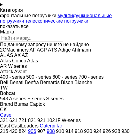
Категория
фронтальные погрузчики
мультифункциональные
погрузчики
телескопические погрузчики
показать все
Марка
По данному запросу ничего не найдено
2CMachinery
AF
AGP
ATS
Adige
Ahlmann
AL
AS
AX
AZ
Atlas Copco
Atlas
AR
W series
Attack
Avant
400 - series
500 - series
600 - series
700 - series
Bell
Benati
Benfra
Bernards
Bison
Blanche
TW
Bobcat
543
A series
E series
S series
Brand
Bumar
Captok
CK
Case
321
621
721
821
921
1021F
W-series
Cast
CastLoaders
Caterpillar
215
420
824
906
907
908
910
914
918
920
924
926
928
930