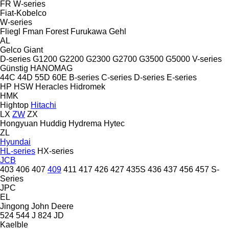
FR
W-series
Fiat-Kobelco
W-series
Fliegl
Fman
Forest
Furukawa
Gehl
AL
Gelco
Giant
D-series
G1200
G2200
G2300
G2700
G3500
G5000
V-series
Günstig
HANOMAG
44C
44D
55D
60E
B-series
C-series
D-series
E-series
HP
HSW
Heracles
Hidromek
HMK
Hightop
Hitachi
LX
ZW
ZX
Hongyuan
Huddig
Hydrema
Hytec
ZL
Hyundai
HL-series
HX-series
JCB
403
406
407
409
411
417
426
427
435S
436
437
456
457
S-
Series
JPC
EL
Jingong
John Deere
524
544 J
824
JD
Kaelble