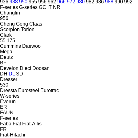
936
938
950
955
956
962
966
972
980
982
986
988
990
992
F-series
G-series
GC
IT
NR
Changlin
956
Cheng Gong
Claas
Scorpion
Torion
Clark
55
175
Cummins
Daewoo
Mega
Deutz
BF
Develon
Dieci
Doosan
DH
DL
SD
Dresser
530
Dressta
Eurosteel
Eurotrac
W-series
Everun
ER
FAUN
F-series
Faba
Fiat
Fiat-Allis
FR
Fiat-Hitachi