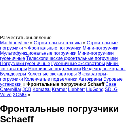
Разместить объявление
Machineryline
»
Строительная техника
»
Строительные
погрузчики
»
Фронтальные погрузчики
Мини-погрузчики
Мультифункциональные погрузчики
Мини-погрузчики
гусеничные
Телескопические фронтальные погрузчики
Погрузчики гусеничные
Гусеничные экскаваторы
Мини-
экскаваторы
Ножничные подъемники
Вездеходные краны
Бульдозеры
Колесные экскаваторы
Экскаваторы-
погрузчики
Коленчатые подъемники
Автокраны
Буровые
установки
»
Фронтальные погрузчики Schaeff
Case
Caterpillar
JCB
Komatsu
Kramer
Liebherr
LiuGong
SDLG
Volvo
XCMG
»
Фронтальные погрузчики
Schaeff