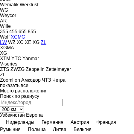
Wematik
Werklust
WG
Weycor
AR
Wille
355
455
655
855
Wolf
XCMG
LW
WZ
XC
XE
XG
ZL
XGMA
XG
XTM
YTO
Yanmar
V-series
ZTS
ZWZG
Zeppelin
Zettelmeyer
ZL
Zoomlion
Амкодор
ЧТЗ
Четра
показать все
Место расположения
Поиск по радиусу
Узбекистан
Европа
Нидерланды
Германия
Австрия
Франция
Румыния
Польша
Литва
Бельгия