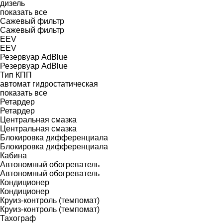
дизель
показать все
Сажевый фильтр
Сажевый фильтр
EEV
EEV
Резервуар AdBlue
Резервуар AdBlue
Тип КПП
автомат
гидростатическая
показать все
Ретардер
Ретардер
Центральная смазка
Центральная смазка
Блокировка дифференциала
Блокировка дифференциала
Кабина
Автономный обогреватель
Автономный обогреватель
Кондиционер
Кондиционер
Круиз-контроль (темпомат)
Круиз-контроль (темпомат)
Тахограф