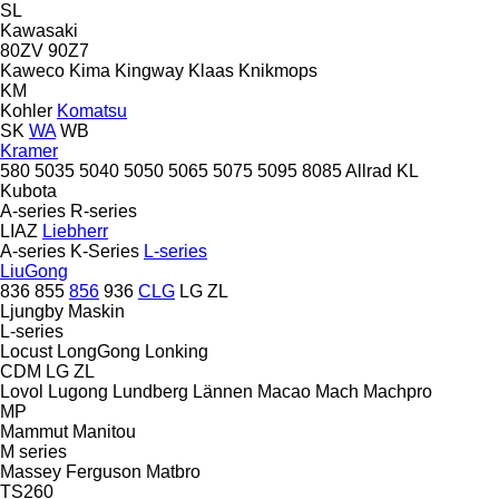
SL
Kawasaki
80ZV
90Z7
Kaweco
Kima
Kingway
Klaas
Knikmops
KM
Kohler
Komatsu
SK
WA
WB
Kramer
580
5035
5040
5050
5065
5075
5095
8085
Allrad
KL
Kubota
A-series
R-series
LIAZ
Liebherr
A-series
K-Series
L-series
LiuGong
836
855
856
936
CLG
LG
ZL
Ljungby Maskin
L-series
Locust
LongGong
Lonking
CDM
LG
ZL
Lovol
Lugong
Lundberg
Lännen
Macao
Mach
Machpro
MP
Mammut
Manitou
M series
Massey Ferguson
Matbro
TS260