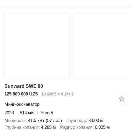
Sunward SWE 80
125 800 000 UZS
10 600 $
≈ 9 174 €
Мини-экскаватор
2023
514 м/ч
Euro 5
Мощность
41.9 кВт (57 л.с.)
Грузопод.
8 000 кг
Глубина копания
4,285 м
Радиус копания
6,995 м