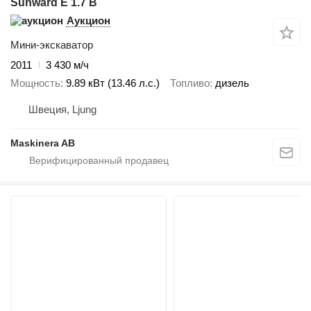
Sunward E 1.7 B
Аукцион
Мини-экскаватор
2011
3 430 м/ч
Мощность
9.89 кВт (13.46 л.с.)
Топливо
дизель
Швеция, Ljung
Maskinera AB