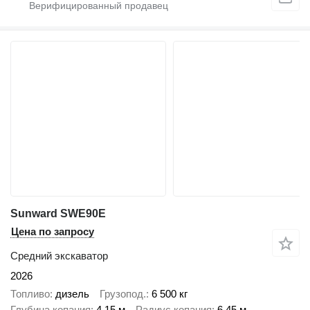
Sunward SWE90E
Цена по запросу
Средний экскаватор
2026
Топливо
дизель
Грузопод.
6 500 кг
Глубина копания
4,15 м
Радиус копания
6,45 м