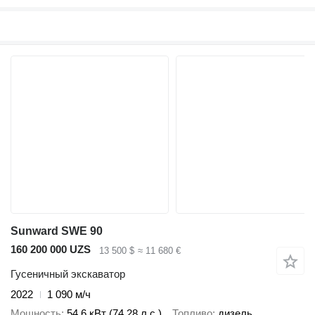
Sunward SWE 90
160 200 000 UZS
13 500 $
≈ 11 680 €
Гусеничный экскаватор
2022
1 090 м/ч
Мощность
54.6 кВт (74.28 л.с.)
Топливо
дизель