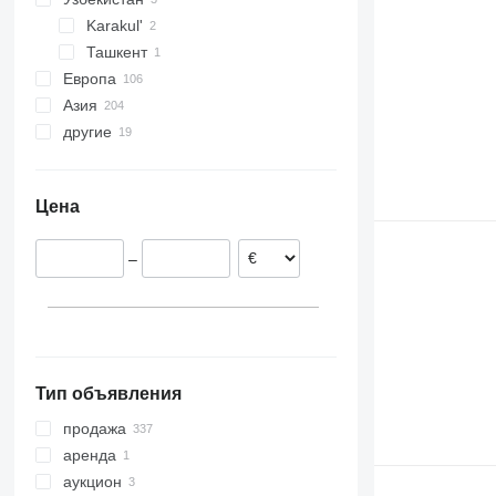
Karakul'
Ташкент
Европа
Азия
Польша
другие
Нидерланды
Китай
Испания
Индия
Бразилия
Румыния
Арабские Эмираты
Украина
Цена
Германия
Камерун
Эстония
Уругвай
–
Чехия
Перу
Португалия
Нигерия
показать все
Марокко
Гватемала
показать все
Тип объявления
продажа
аренда
аукцион