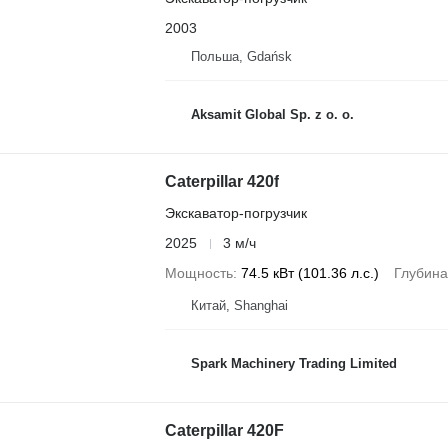
2003
Польша, Gdańsk
Aksamit Global Sp. z o. o.
Caterpillar 420f
Экскаватор-погрузчик
2025
3 м/ч
Мощность
74.5 кВт (101.36 л.с.)
Глубина
Китай, Shanghai
Spark Machinery Trading Limited
Caterpillar 420F