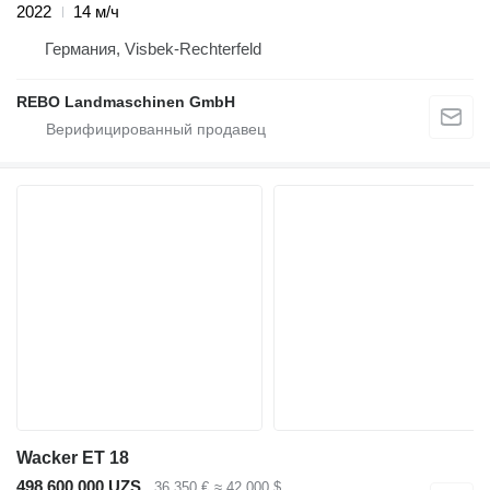
2022
14 м/ч
Германия, Visbek-Rechterfeld
REBO Landmaschinen GmbH
Wacker ET 18
498 600 000 UZS
36 350 €
≈ 42 000 $