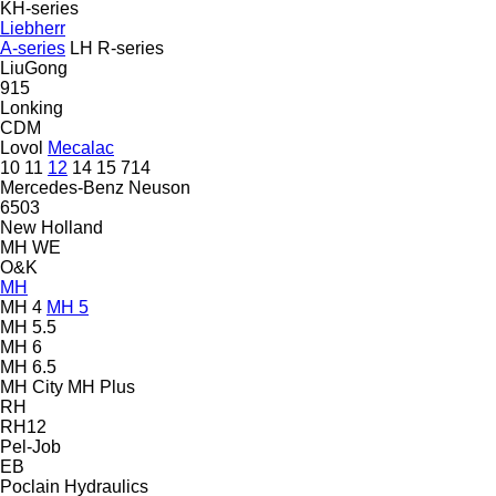
KH-series
Liebherr
A-series
LH
R-series
LiuGong
915
Lonking
CDM
Lovol
Mecalac
10
11
12
14
15
714
Mercedes-Benz
Neuson
6503
New Holland
MH
WE
O&K
MH
MH 4
MH 5
MH 5.5
MH 6
MH 6.5
MH City
MH Plus
RH
RH12
Pel-Job
EB
Poclain Hydraulics