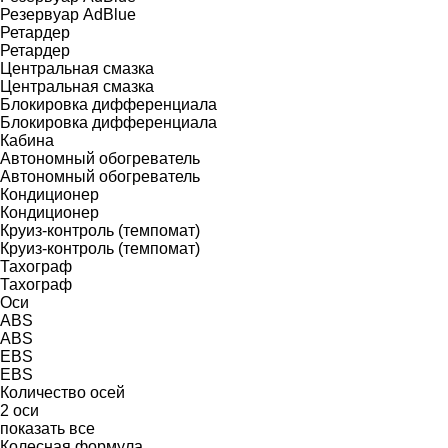
Резервуар AdBlue
Ретардер
Ретардер
Центральная смазка
Центральная смазка
Блокировка дифференциала
Блокировка дифференциала
Кабина
Автономный обогреватель
Автономный обогреватель
Кондиционер
Кондиционер
Круиз-контроль (темпомат)
Круиз-контроль (темпомат)
Тахограф
Тахограф
Оси
ABS
ABS
EBS
EBS
Количество осей
2 оси
показать все
Колесная формула