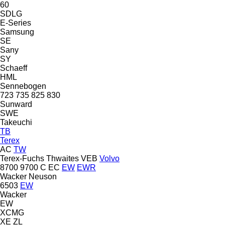
60
SDLG
E-Series
Samsung
SE
Sany
SY
Schaeff
HML
Sennebogen
723
735
825
830
Sunward
SWE
Takeuchi
TB
Terex
AC
TW
Terex-Fuchs
Thwaites
VEB
Volvo
8700
9700
C
EC
EW
EWR
Wacker Neuson
6503
EW
Wacker
EW
XCMG
XE
ZL