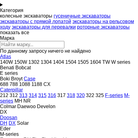
Категория
колесные экскаваторы
гусеничные экскаваторы
экскаваторы с прямой лопатой
экскаваторы на рельсовом
ходу
экскаваторы для перевалки
роторные экскаваторы
показать все
Марка
По данному запросу ничего не найдено
Atlas
140W
150W
1302
1304
1404
1504
1505
1604
TW
W series
Benati
Bobcat
E series
Boki
Broyt
Case
688
788
1088
1188
CX
Caterpillar
212
312
313
314
315
316
317
318
320
322
325
F-series
M-
series
MH
NR
Colmar
Daewoo
Develon
DX
Doosan
DH
DX
Solar
Eder
M-series