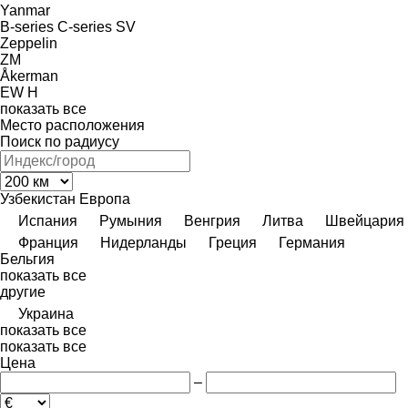
Yanmar
B-series
C-series
SV
Zeppelin
ZM
Åkerman
EW
H
показать все
Место расположения
Поиск по радиусу
Узбекистан
Европа
Испания
Румыния
Венгрия
Литва
Швейцария
Франция
Нидерланды
Греция
Германия
Бельгия
показать все
другие
Украина
показать все
показать все
Цена
–