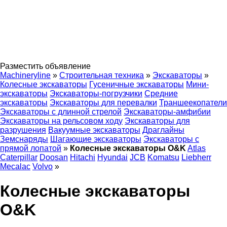
Разместить объявление
Machineryline
»
Строительная техника
»
Экскаваторы
»
Колесные экскаваторы
Гусеничные экскаваторы
Мини-
экскаваторы
Экскаваторы-погрузчики
Средние
экскаваторы
Экскаваторы для перевалки
Траншеекопатели
Экскаваторы с длинной стрелой
Экскаваторы-амфибии
Экскаваторы на рельсовом ходу
Экскаваторы для
разрушения
Вакуумные экскаваторы
Драглайны
Земснаряды
Шагающие экскаваторы
Экскаваторы с
прямой лопатой
»
Колесные экскаваторы O&K
Atlas
Caterpillar
Doosan
Hitachi
Hyundai
JCB
Komatsu
Liebherr
Mecalac
Volvo
»
Колесные экскаваторы
O&K