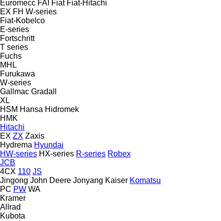
Euromecc
FAI
Fiat
Fiat-Hitachi
EX
FH
W-series
Fiat-Kobelco
E-series
Fortschritt
T series
Fuchs
MHL
Furukawa
W-series
Gallmac
Gradall
XL
HSM
Hansa
Hidromek
HMK
Hitachi
EX
ZX
Zaxis
Hydrema
Hyundai
HW-series
HX-series
R-series
Robex
JCB
4CX
110
JS
Jingong
John Deere
Jonyang
Kaiser
Komatsu
PC
PW
WA
Kramer
Allrad
Kubota