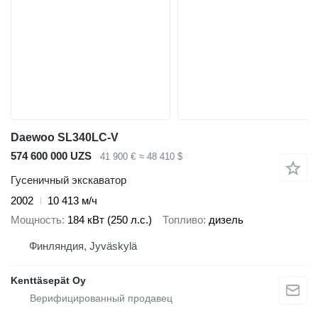
Daewoo SL340LC-V
574 600 000 UZS
41 900 €
≈ 48 410 $
Гусеничный экскаватор
2002
10 413 м/ч
Мощность
184 кВт (250 л.с.)
Топливо
дизель
Финляндия, Jyväskylä
Kenttäsepät Oy