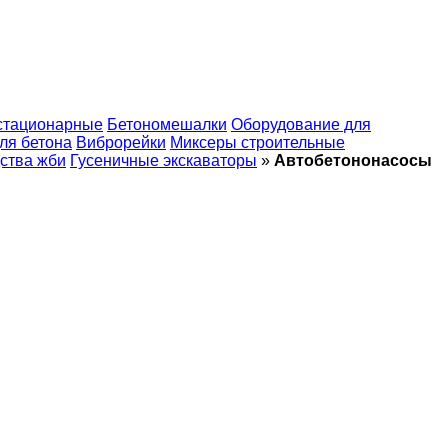
стационарные
Бетономешалки
Оборудование для
ля бетона
Виброрейки
Миксеры строительные
ства жби
Гусеничные экскаваторы
»
Автобетононасосы