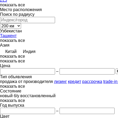
ZLJ
показать все
Место расположения
Поиск по радиусу
Узбекистан
Ташкент
показать все
Азия
Китай
Индия
показать все
показать все
Цена
–
Тип объявления
продажа
от производителя
лизинг
кредит
рассрочка
trade-i
показать все
Состояние
новый
б/у
восстановленный
показать все
Год выпуска
–
Цвет