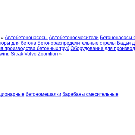
»
Автобетононасосы
Автобетоносмесители
Бетононасосы 
торы для бетона
Бетонораспределительные стрелы
Бадьи д
я производства бетонных труб
Оборудование для производ
wing
Sitrak
Volvo
Zoomlion
»
ационарные
бетономешалки
барабаны смесительные