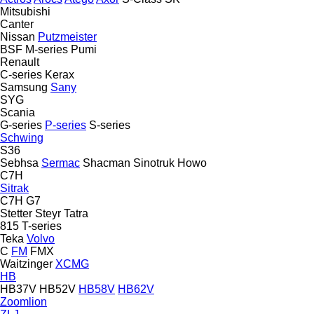
Mitsubishi
Canter
Nissan
Putzmeister
BSF
M-series
Pumi
Renault
C-series
Kerax
Samsung
Sany
SYG
Scania
G-series
P-series
S-series
Schwing
S36
Sebhsa
Sermac
Shacman
Sinotruk Howo
C7H
Sitrak
C7H
G7
Stetter
Steyr
Tatra
815
T-series
Teka
Volvo
C
FM
FMX
Waitzinger
XCMG
HB
HB37V
HB52V
HB58V
HB62V
Zoomlion