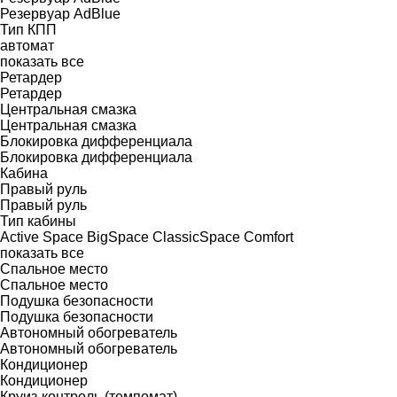
Резервуар AdBlue
Тип КПП
автомат
показать все
Ретардер
Ретардер
Центральная смазка
Центральная смазка
Блокировка дифференциала
Блокировка дифференциала
Кабина
Правый руль
Правый руль
Тип кабины
Active Space
BigSpace
ClassicSpace
Comfort
показать все
Спальное место
Спальное место
Подушка безопасности
Подушка безопасности
Автономный обогреватель
Автономный обогреватель
Кондиционер
Кондиционер
Круиз-контроль (темпомат)