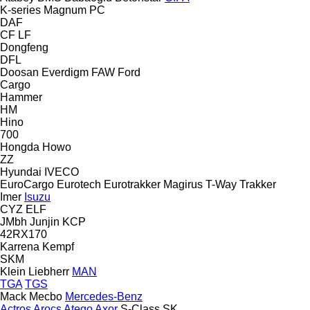
K-series
Magnum
PC
DAF
CF
LF
Dongfeng
DFL
Doosan
Everdigm
FAW
Ford
Cargo
Hammer
HM
Hino
700
Hongda
Howo
ZZ
Hyundai
IVECO
EuroCargo
Eurotech
Eurotrakker
Magirus
T-Way
Trakker
Imer
Isuzu
CYZ
ELF
JMbh
Junjin
KCP
42RX170
Karrena
Kempf
SKM
Klein
Liebherr
MAN
TGA
TGS
Mack
Mecbo
Mercedes-Benz
Actros
Arocs
Atego
Axor
S-Class
SK