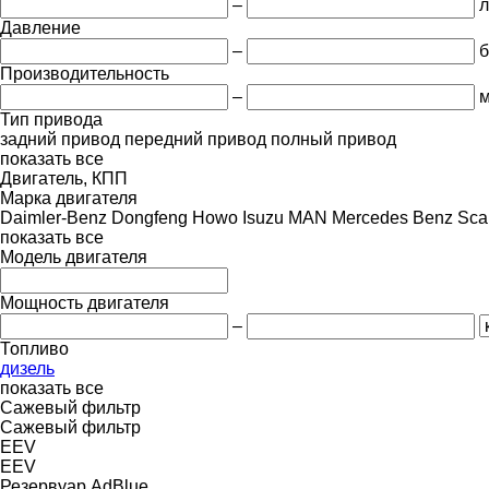
–
л
Давление
–
б
Производительность
–
м
Тип привода
задний привод
передний привод
полный привод
показать все
Двигатель, КПП
Марка двигателя
Daimler-Benz
Dongfeng
Howo
Isuzu
MAN
Mercedes Benz
Sca
показать все
Модель двигателя
Мощность двигателя
–
Топливо
дизель
показать все
Сажевый фильтр
Сажевый фильтр
EEV
EEV
Резервуар AdBlue