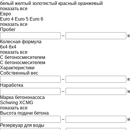
белый
желтый
золотистый
красный
оранжевый
показать все
Евро
Euro 4
Euro 5
Euro 6
показать все
Пробег
–
к
Колесная формула
6x4
8x4
показать все
С бетоносмесителем
С бетоносмесителем
Характеристики
Собственный вес
–
к
Наработка
–
м
Марка бетононасоса
Schwing
XCMG
показать все
Высота подачи бетона
–
Резервуар для воды