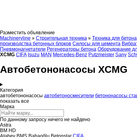
Разместить объявление
Machineryline
»
Строительная техника
»
Техника для бетона
производства бетонных блоков
Силосы для цемента
Вибра
Пневмонагнетатели
Регенераторы бетона
Оборудование дл
XCMG
CIFA
Isuzu
MAN
Mercedes-Benz
Putzmeister
Sany
Sch
Автобетононасосы XCMG
Категория
автобетононасосы
автобетоносмесители
бетононасосы ст
показать все
Марка
По данному запросу ничего не найдено
Astra
BM
HD
Atabey
BMS
Babaoğlu
Betonstar
CIFA