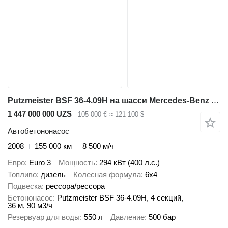
Putzmeister BSF 36-4.09H на шасси Mercedes-Benz AXOR 3340
1 447 000 000 UZS
105 000 €
≈ 121 100 $
Автобетононасос
2008
155 000 км
8 500 м/ч
Евро
Euro 3
Мощность
294 кВт (400 л.с.)
Топливо
дизель
Колесная формула
6x4
Подвеска
рессора/рессора
Бетононасос
Putzmeister BSF 36-4.09H, 4 секций,
36 м, 90 м3/ч
Резервуар для воды
550 л
Давление
500 бар