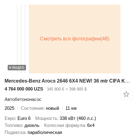
ВИДЕО
Mercedes-Benz Arocs 2646 6X4 NEW! 36 mtr CIFA K36C-PU17080 Pump Steelsuspensio
4 764 000 000 UZS
345 800 €
≈ 398 900 $
Автобетононасос
2025
Состояние
новый
11 км
Евро
Euro 6
Мощность
338 кВт (460 л.с.)
Топливо
дизель
Колесная формула
6x4
Подвеска
параболическая