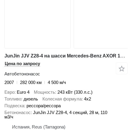
JunJin JJV Z28-4 на шасси Mercedes-Benz AXOR 1833
Цена по запросу
Автобетононасос
2007
282 000 км
4 500 м/ч
Евро
Euro 4
Мощность
243 кВт (330 л.с.)
Топливо
дизель
Колесная формула
4x2
Подвеска
рессора/рессора
Бетононасос
JunJin JJV Z28-4, 4 секций, 28 м, 110
м3/ч
Испания, Reus (Tarragona)