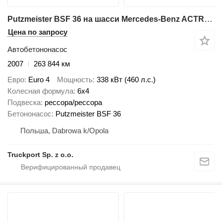
Putzmeister BSF 36 на шасси Mercedes-Benz ACTROS 2632 6x4 POMPA DO BETONU PUTZMEISTER BSF 36-4.16 M
Цена по запросу
Автобетононасос
2007
263 844 км
Евро
Euro 4
Мощность
338 кВт (460 л.с.)
Колесная формула
6x4
Подвеска
рессора/рессора
Бетононасос
Putzmeister BSF 36
Польша, Dabrowa k/Opola
Truckport Sp. z o.o.