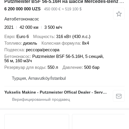
Putzmeister BSF 56-5.16H на шасси Mercedes-Benz Arocs 4443
6 200 000 000 UZS
450 000 €
≈ 519 100 $
Автобетононасос
2021
42 000 км
3 500 м/ч
Евро
Euro 6
Мощность
316 кВт (430 л.с.)
Топливо
дизель
Колесная формула
8x4
Подвеска
рессора/рессора
Бетононасос
Putzmeister BSF 56-5.16H, 5 секций,
56 м, 160 м3/ч
Резервуар для воды
550 л
Давление
500 бар
Турция, Arnavutköy/İstanbul
Yukselis Makine - Putzmeister Offical Dealer - Service And Sales Center