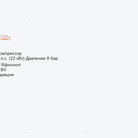
SF22+
омпрессор
л.с. (22 кВт)
Давление
8 бар
Rijkevoort
 BV
одавцом