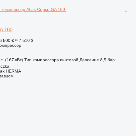
A 160
6 500 €
≈ 7 510 $
омпрессор
с. (167 кВт)
Тип компрессора
винтовой
Давление
8,5 бар
iczka
rbak HERMA
одавцом