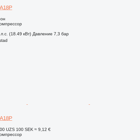
GA18P
ион
омпрессор
л.с. (18.49 кВт)
Давление
7,3 бар
stad
GA18P
100 UZS
100 SEK
≈ 9,12 €
омпрессор