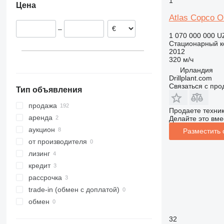
1
Цена
Германия
Atlas Copco 
Испания
–
Португалия
1 070 000 000 U
Стационарный к
Нидерланды
2012
Швеция
320 м/ч
показать все
Ирландия
Drillplant.com
Связаться с пр
Тип объявления
продажа
Продаете техни
аренда
Делайте это вме
аукцион
Разместить
от производителя
лизинг
кредит
рассрочка
trade-in (обмен с доплатой)
обмен
32