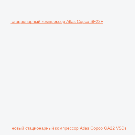
стационарный компрессор Atlas Copco SF22+
новый стационарный компрессор Atlas Copco GA22 VSDs