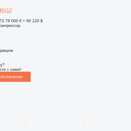
ORV12
ZS
78 000 €
≈ 90 120 $
омпрессор
одавцом
ку?
сте с нами!
 объявление