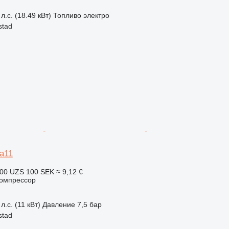
л.с. (18.49 кВт)
Топливо
электро
stad
a11
100 UZS
100 SEK
≈ 9,12 €
омпрессор
л.с. (11 кВт)
Давление
7,5 бар
stad