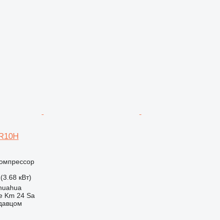
AR10H
омпрессор
 (3.68 кВт)
huahua
e Km 24 Sa
одавцом