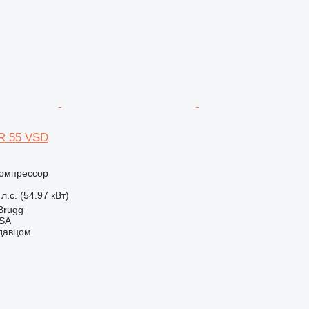
ZR 55 VSD
омпрессор
л.с. (54.97 кВт)
Brugg
 SA
одавцом