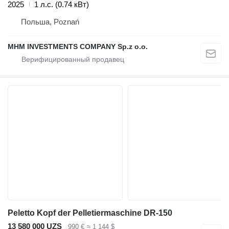
2025
1 л.с. (0.74 кВт)
Польша, Poznań
MHM INVESTMENTS COMPANY Sp.z o.o.
Peletto Kopf der Pelletiermaschine DR-150
13 580 000 UZS
990 €
≈ 1 144 $