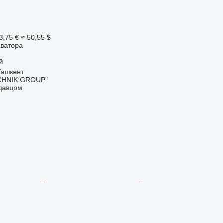
3,75 €
≈ 50,55 $
аватора
й
Ташкент
CHNIK GROUP"
одавцом