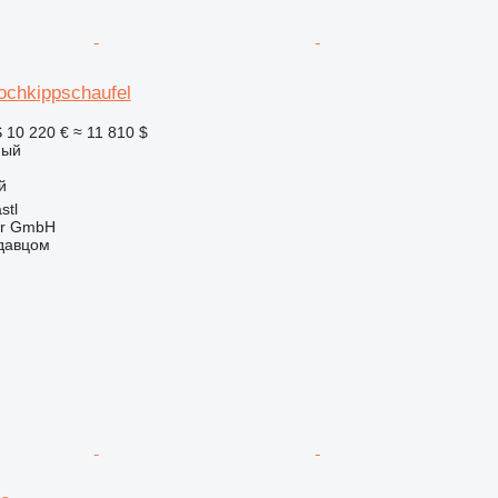
ochkippschaufel
S
10 220 €
≈ 11 810 $
ный
й
stl
ter GmbH
одавцом