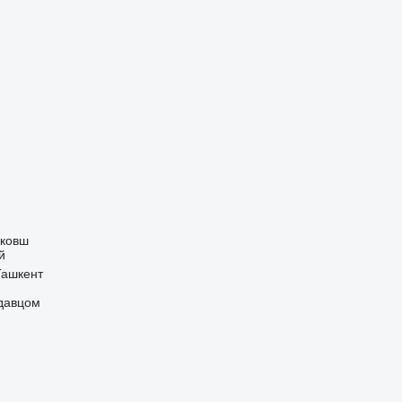
 ковш
й
Ташкент
одавцом