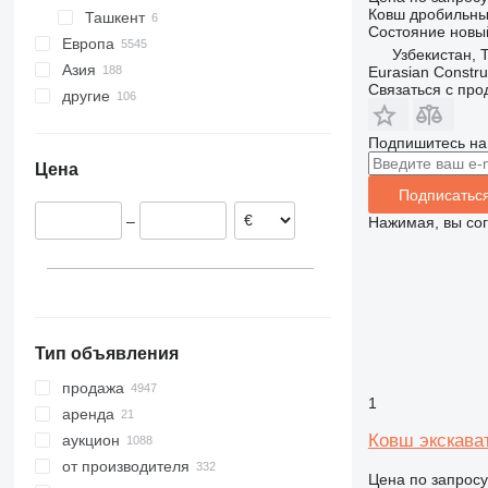
Ковш дробильн
Ташкент
320
Состояние
новы
Европа
321
Узбекистан, 
Азия
Германия
322
Eurasian Constru
Связаться с пр
другие
Нидерланды
Турция
323
Польша
Китай
Украина
324
Подпишитесь на
Испания
Арабские Эмираты
Молдова
325
Цена
Франция
Япония
326
Подписатьс
Великобритания
Азербайджан
329
–
Нажимая, вы со
Италия
330
Бельгия
336
показать все
340
345
349
Тип объявления
350
365
продажа
1
374
аренда
390
Ковш экскава
аукцион
395
от производителя
Цена по запросу