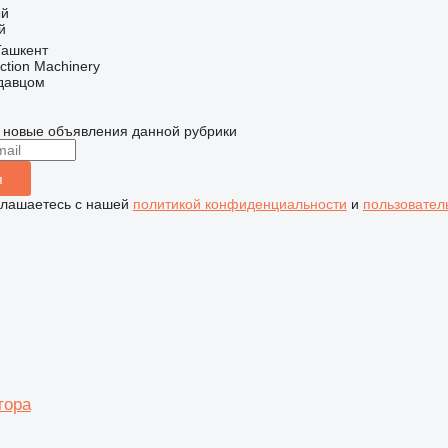
ый
й
Ташкент
ction Machinery
одавцом
 новые объявления данной рубрики
я
глашаетесь с нашей
политикой конфиденциальности
и
пользовател
тора