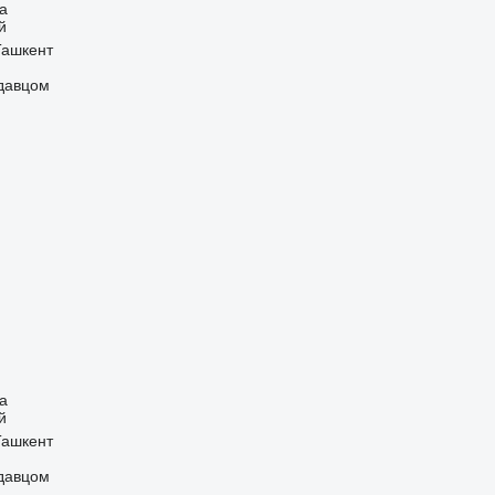
а
й
Ташкент
одавцом
а
й
Ташкент
одавцом