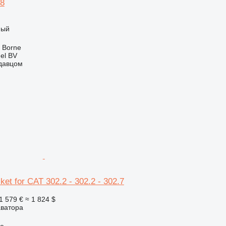
28
ный
 Borne
el BV
одавцом
cket for CAT 302.2 - 302.2 - 302.7
1 579 €
≈ 1 824 $
аватора
ue