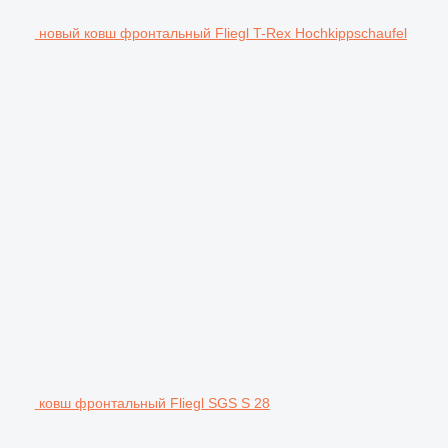
новый ковш фронтальный Fliegl T-Rex Hochkippschaufel
ковш фронтальный Fliegl SGS S 28