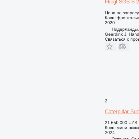
Fliegl SGS S 
Цена по запросу
Ковш фронталь
2020
Нидерланды,
Geerdink J. Hand
Связаться с пр
2
Caterpillar Bu
21 650 000 UZS
Ковш мини-экск
2024
Эстония, Sa