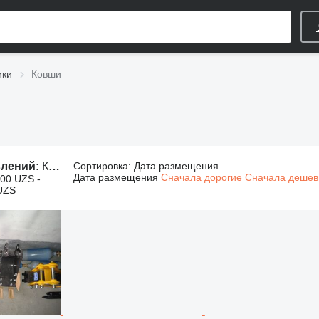
ики
Ковши
влений:
Ковши, навесной ковш
Сортировка
:
Дата размещения
Дата размещения
Сначала дорогие
Сначала деше
000 UZS -
UZS