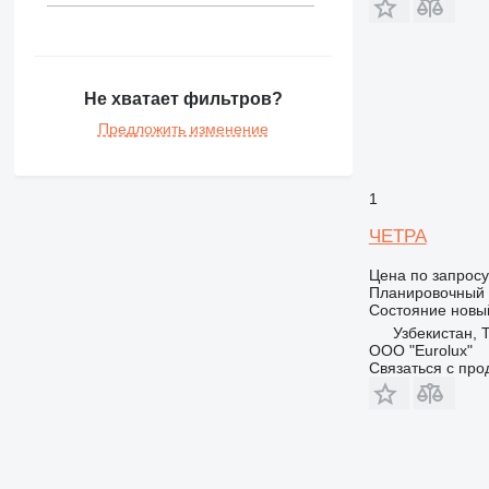
992
DE
F-series
GP
Не хватает фильтров?
M-series
Предложить изменение
V-series
1
ЧЕТРА
Цена по запросу
Планировочный
Состояние
новы
Узбекистан, 
ООО "Eurolux"
Связаться с пр