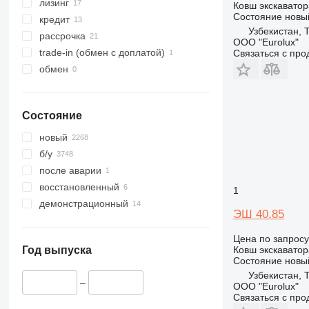
416
лизинг
Ковш экскаватор
Состояние
новы
420
кредит
Узбекистан, 
428
рассрочка
ООО "Eurolux"
432
trade-in (обмен с доплатой)
Связаться с пр
434
обмен
438
444
Состояние
906
908
новый
924
б/у
930
после аварии
938
восстановленный
1
950
демонстрационный
ЭШ 40.85
962
963
Цена по запросу
966
Ковш экскаватор
Год выпуска
Состояние
новы
972
Узбекистан, 
980
–
ООО "Eurolux"
Связаться с пр
988