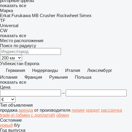
роторные фрезы
показать все
Марка
Erkat
Furukawa
MB Crusher
Rockwheel
Simex
TF
Universal
CW
показать все
Место расположения
Поиск по радиусу
Узбекистан
Европа
Германия
Нидерланды
Италия
Люксембург
Испания
Франция
Румыния
Польша
показать все
Цена
–
Тип объявления
продажа
аренда
от производителя
лизинг
кредит
рассрочка
trade-in (обмен с доплатой)
обмен
Состояние
новый
б/у
Год выпуска