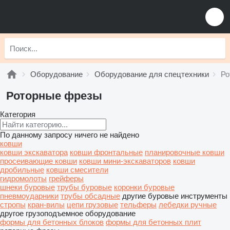
Оборудование
Оборудование для спецтехники
Ро
Роторные фрезы
Категория
По данному запросу ничего не найдено
ковши
ковши экскаватора
ковши фронтальные
планировочные ковши
просеивающие ковши
ковши мини-экскаваторов
ковши
дробильные
ковши смесители
гидромолоты
грейферы
шнеки буровые
трубы буровые
коронки буровые
пневмоударники
трубы обсадные
другие буровые инструменты
стропы
кран-вилы
цепи грузовые
тельферы
лебедки ручные
другое грузоподъемное оборудование
формы для бетонных блоков
формы для бетонных плит