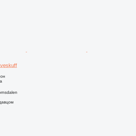
veskuff
ион
а
omsdalen
одавцом