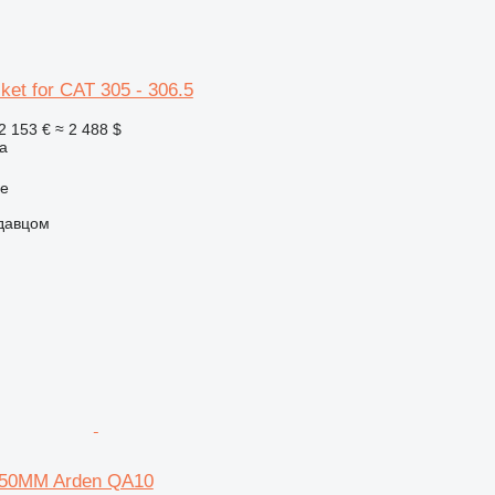
cket for CAT 305 - 306.5
2 153 €
≈ 2 488 $
а
ue
одавцом
450MM Arden QA10