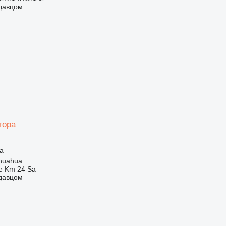
одавцом
тора
а
huahua
e Km 24 Sa
одавцом