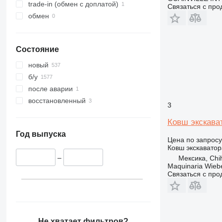
DE
trade-in (обмен с доплатой)
Связаться с пр
F-series
обмен
M-series
V-series
Состояние
новый
б/у
после аварии
восстановленный
3
Ковш экскава
Год выпуска
Цена по запросу
Ковш экскаватор
–
Мексика, Chi
Maquinaria Wieb
Связаться с пр
Не хватает фильтров?