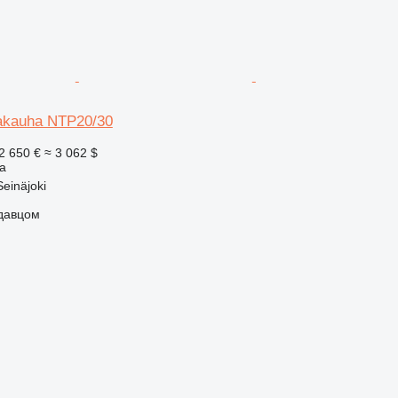
akauha NTP20/30
2 650 €
≈ 3 062 $
а
einäjoki
одавцом