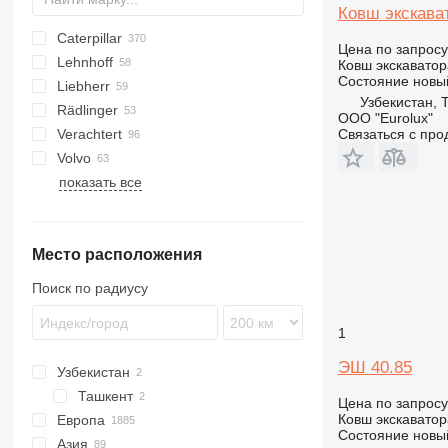
Ковш экскава
Caterpillar
QA
580
Цена по запросу
Lehnhoff
CX
120
DX
S
EX
EX
HX-series
HTL
3CX
310 G
S-series
SK
PC
F-series
Ковш экскаватор
Состояние
новы
Liebherr
W-series
301
ZX
R-series
4CX
WB
L-series
Узбекистан, 
Rädlinger
305
86
R-series
A-series
8
RH
OQ
ООО "Eurolux"
Связаться с пр
Verachtert
312
8065
R-series
10
TL
TC
Volvo
313
8085
11
CW
показать все
314
JS
12
A-series
ZM
315
BL
316
EC
Место расположения
317
ECR
318
L-series
Поиск по радиусу
319
S-series
320
1
321
ЭШ 40.85
Узбекистан
322
Ташкент
323
Цена по запросу
Ковш экскаватор
Европа
324
Состояние
новы
Азия
Нидерланды
325