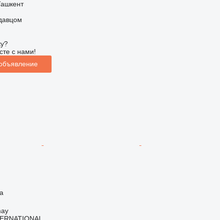
Ташкент
одавцом
ку?
сте с нами!
 объявление
а
may
TERNATIONAL