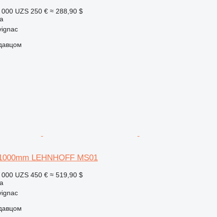
 000 UZS
250 €
≈ 288,90 $
а
vignac
одавцом
e 1000mm LEHNHOFF MS01
 000 UZS
450 €
≈ 519,90 $
а
vignac
одавцом