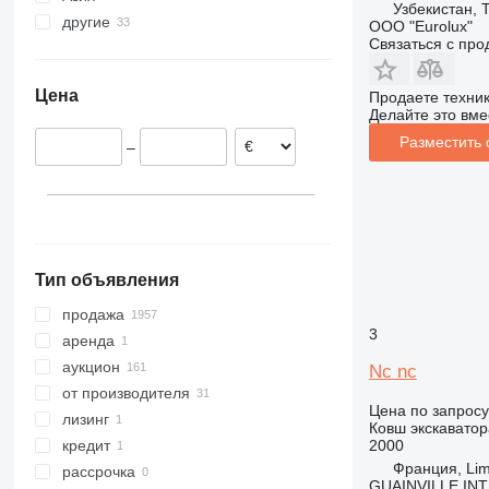
Узбекистан, 
другие
Германия
Турция
326
ООО "Eurolux"
Связаться с пр
Франция
Китай
Украина
329
Италия
Япония
Молдова
330
Цена
Продаете техни
Польша
Азербайджан
336
Делайте это вме
Румыния
340
Разместить
–
Испания
345
Великобритания
349
показать все
350
365
374
Тип объявления
390
395
продажа
3
416
аренда
420
аукцион
Nc nc
428
от производителя
Цена по запросу
432
лизинг
Ковш экскаватор
438
2000
кредит
Франция, Li
444
рассрочка
GUAINVILLE IN