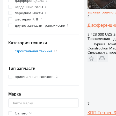
дифференциалы
карданные валы
экскаватора-пог
передние мосты
4
шестерни КПП
Дифференциал 
другие запчасти трансмиссии
3 428 000 UZS
2
Трансмиссия - 
Категория техники
Турция, Toka
Construction Ma
строительная техника
Связаться с пр
экскаваторы
экскаваторы-погрузчики
Тип запчасти
оригинальная запчасть
Марка
7
КПП Fermec 37
Carraro