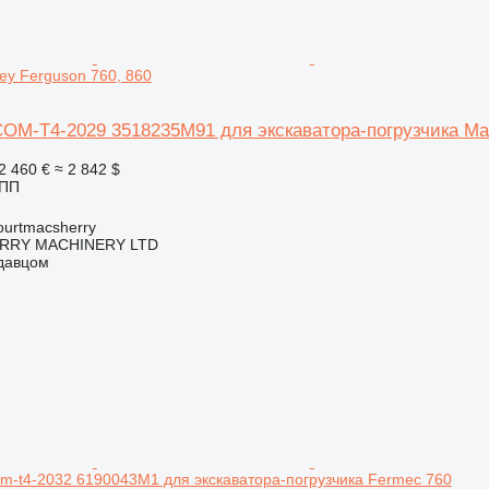
ey Ferguson 760, 860
OM-T4-2029 3518235M91 для экскаватора-погрузчика Mas
2 460 €
≈ 2 842 $
КПП
urtmacsherry
RY MACHINERY LTD
одавцом
m-t4-2032 6190043M1 для экскаватора-погрузчика Fermec 760