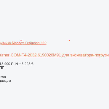
рузчика Massey Ferguson 860
urner COM-T4-2032 6190026M91 для экскаватора-погрузч
13 900 PLN
≈ 3 228 €
КПП
kowo
одавцом