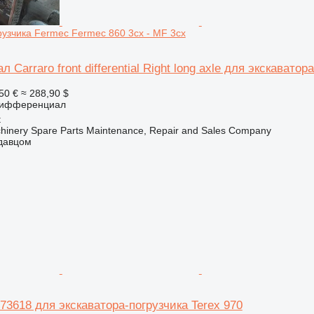
рузчика Fermec Fermec 860 3cx - MF 3cx
Carraro front differential Right long axle для экскавато
50 €
≈ 288,90 $
дифференциал
t
chinery Spare Parts Maintenance, Repair and Sales Company
одавцом
3618 для экскаватора-погрузчика Terex 970