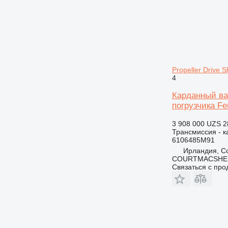
Propeller Drive
4
Карданный вал
погрузчика Fe
3 908 000 UZS
2
Трансмиссия - 
6106485M91
Ирландия, Co
COURTMACSHER
Связаться с пр