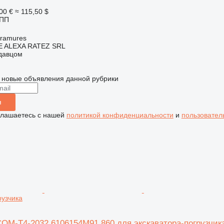
00 €
≈ 115,50 $
КПП
ramures
 ALEXA RATEZ SRL
одавцом
 новые объявления данной рубрики
я
глашаетесь с нашей
политикой конфиденциальности
и
пользовател
рузчика
OM-T4-2032 6106154M91 860 для экскаватора-погрузчик