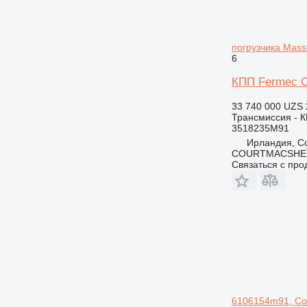
погрузчика Mass
6
КПП Fermec C
33 740 000 UZS
Трансмиссия - 
3518235M91
Ирландия, Co
COURTMACSHER
Связаться с пр
6106154m91, Co