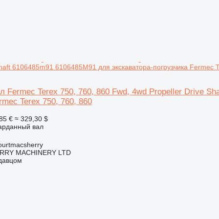
 Shaft 6106485m91 6106485M91 для экскаватора-погрузчика Fermec T
 Fermec Terex 750, 760, 860 Fwd, 4wd Propeller Drive S
rmec Terex 750, 760, 860
85 €
≈ 329,30 $
карданный вал
urtmacsherry
RY MACHINERY LTD
одавцом