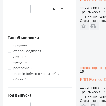
44 270 000 UZS
–
Трансмиссия - 
Польша, Wil
Связаться с пр
Тип объявления
продажа
от производителя
лизинг
кредит
экскаватора-пог
рассрочка
15
trade-in (обмен с доплатой)
КПП Fermec C
обмен
44 270 000 UZS
Трансмиссия - 
Год выпуска
Польша, Wil
Связаться с пр