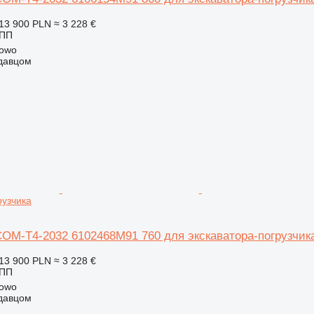
13 900 PLN
≈ 3 228 €
КПП
kowo
одавцом
рузчика
OM-T4-2032 6102468M91 760 для экскаватора-погрузчик
13 900 PLN
≈ 3 228 €
КПП
kowo
одавцом