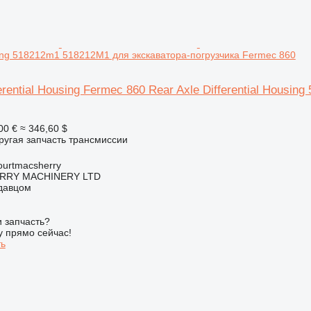
using 518212m1 518212M1 для экскаватора-погрузчика Fermec 860
ferential Housing Fermec 860 Rear Axle Differential Hous
00 €
≈ 346,60 $
ругая запчасть трансмиссии
urtmacsherry
RY MACHINERY LTD
одавцом
 запчасть?
у прямо сейчас!
ть