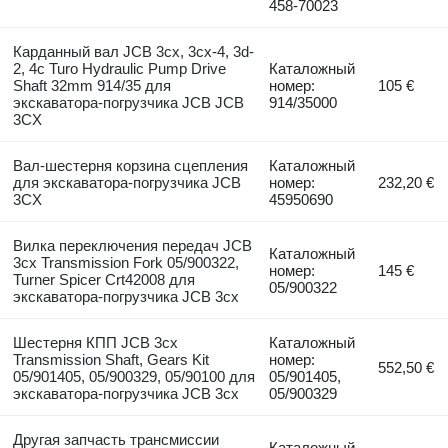
458-70023
Карданный вал JCB 3cx, 3cx-4, 3d-
2, 4c Turo Hydraulic Pump Drive
Каталожный
Shaft 32mm 914/35 для
номер:
105 €
экскаватора-погрузчика JCB JCB
914/35000
3CX
Вал-шестерня корзина сцепления
Каталожный
для экскаватора-погрузчика JCB
номер:
232,20 €
3CX
45950690
Вилка переключения передач JCB
Каталожный
3cx Transmission Fork 05/900322,
номер:
145 €
Turner Spicer Crt42008 для
05/900322
экскаватора-погрузчика JCB 3cx
Шестерня КПП JCB 3cx
Каталожный
Transmission Shaft, Gears Kit
номер:
552,50 €
05/901405, 05/900329, 05/90100 для
05/901405,
экскаватора-погрузчика JCB 3cx
05/900329
Другая запчасть трансмиссии
Каталожный