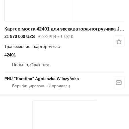
Картер моста 42401 для экскаватора-погрузчика JCB Jcb 3cx
21 970 000 UZS
6 900 PLN
≈ 1 602 €
Трансмиссия - картер моста
42401
Польша, Opalenica
PHU "Karetina" Agnieszka Wilczyńska