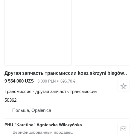
Другая запчасть трансмиссии kosz skrzyni biegów 50362 для экскаватора-погрузчика JCB 3CX
9 554 000 UZS
3 000 PLN
≈ 696,70 €
Трансмиссия - другая запчасть трансмиссии
50362
Польша, Opalenica
PHU "Karetina" Agnieszka Wilczyńska