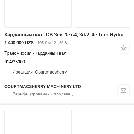
Карданный вал JCB 3cx, 3cx-4, 3d-2, 4c Turo Hydraulic Pump Drive Shaft 32mm 914/35 914/35000 для экскаватора-погрузчика JCB JCB 3CX
1 440 000 UZS
105 €
≈ 121,30 $
Трансмиссия - карданный вал
914/35000
Ирландия, Courtmacsherry
COURTMACSHERRY MACHINERY LTD