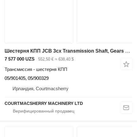
Шестерня КПП JCB 3cx Transmission Shaft, Gears Kit 05/901405, 05/900329, 05/90100 для экскаватора-погрузчика JCB 3cx
7 577 000 UZS
552,50 €
≈ 638,40 $
Трансмиссия - шестерня КПП
05/901405, 05/900329
Ирландия, Courtmacsherry
COURTMACSHERRY MACHINERY LTD