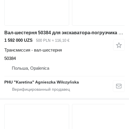
Вал-шестерня 50384 для экскаватора-погрузчика JCB 3CX
1 592 000 UZS
500 PLN
≈ 116,10 €
Трансмиссия - вал-шестерня
50384
Польша, Opalenica
PHU "Karetina" Agnieszka Wilczyńska