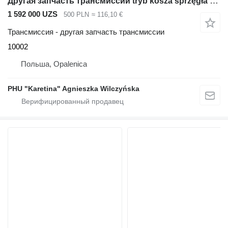
Другая запчасть трансмиссии tryb kosza sprzęgła sprzęgłowego 10002 для экскаватора-погрузчика JCB 3CX
1 592 000 UZS
500 PLN
≈ 116,10 €
Трансмиссия - другая запчасть трансмиссии
10002
Польша, Opalenica
PHU "Karetina" Agnieszka Wilczyńska