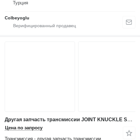
Турция
Colbeyoglu
Другая запчасть трансмиссии JOINT KNUCKLE SWIVEL LEFT 448/42602 для экскаватора-погрузчика JCB 3CX 448/42602, 448/42601
Цена по запросу
Трансмиссия - другая запчасть трансмиссии