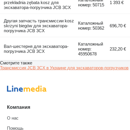
przekładnia zębata kosz для
1 393 €
номер: 50715
экскаватора-погрузчика JCB 3CX
Другая запчасть трансмиссии kosz
Каталожный
skrzyni biegów для экскаватора-
696,70 €
номер: 50362
погрузчика JCB 3CX
Каталожный
Вал-шестерня для экскаватора-
номер:
232,20 €
погрузчика JCB 3CX
45950678
Смотрите также
Трансмиссия JCB 3CX в Украине для экскаваторов-погрузчиков
Компания
О нас
Помощь