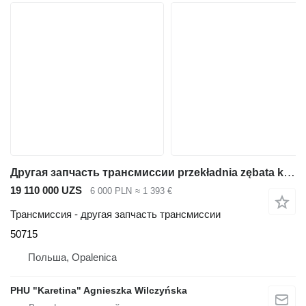
Другая запчасть трансмиссии przekładnia zębata kosz 50715 для экскаватора-погрузчика JCB 3CX
19 110 000 UZS
6 000 PLN
≈ 1 393 €
Трансмиссия - другая запчасть трансмиссии
50715
Польша, Opalenica
PHU "Karetina" Agnieszka Wilczyńska