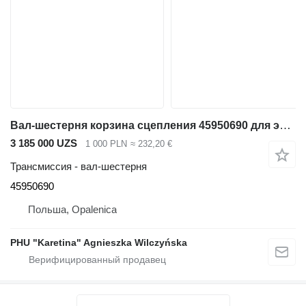
Вал-шестерня корзина сцепления 45950690 для экскаватора-погрузчика JCB 3CX
3 185 000 UZS
1 000 PLN
≈ 232,20 €
Трансмиссия - вал-шестерня
45950690
Польша, Opalenica
PHU "Karetina" Agnieszka Wilczyńska