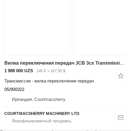
Вилка переключения передач JCB 3cx Transmission Fork 05/900322, Turner Spicer Crt42008 для экскаватора-погрузчика JCB 3cx
1 988 000 UZS
145 €
≈ 167,50 $
Трансмиссия - вилка переключения передач
05/900322
Ирландия, Courtmacsherry
COURTMACSHERRY MACHINERY LTD