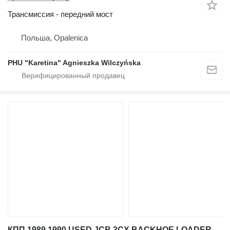
Трансмиссия - передний мост
Польша, Opalenica
PHU "Karetina" Agnieszka Wilczyńska
КПП 1989 1990 USED JCB 3CX BACKHOE LOADER TRANSMISSION REDUCER TORQU для экскаватора-погрузчика JCB 3CX