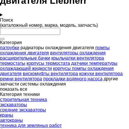
двигателя Liebherr
Поиск
(каталожный номер, марка, модель, запчасть)
Категория
патрубки
радиаторы охлаждения двигателя
помпы
охлаждения двигателя
вентиляторы охлаждения
расширительные бачки
крыльчатки вентилятора
термостаты
корпусы термостата
датчики температуры
охлаждающей жидкости
корпусы помпы охлаждения
двигателя
вискомуфты вентилятора
кожухи вентилятора
ремни вентилятора
прокладки водяного насоса
другие
запчасти системы охлаждения
показать все
Категория техники
строительная техника
экскаваторы
средние экскаваторы
краны
автокраны
техника для земляных работ