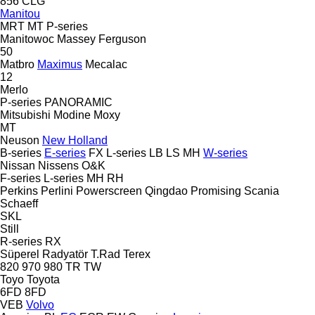
856
CLG
Manitou
MRT
MT
P-series
Manitowoc
Massey Ferguson
50
Matbro
Maximus
Mecalac
12
Merlo
P-series
PANORAMIC
Mitsubishi
Modine
Moxy
MT
Neuson
New Holland
B-series
E-series
FX
L-series
LB
LS
MH
W-series
Nissan
Nissens
O&K
F-series
L-series
MH
RH
Perkins
Perlini
Powerscreen
Qingdao Promising
Scania
Schaeff
SKL
Still
R-series
RX
Süperel Radyatör
T.Rad
Terex
820
970
980
TR
TW
Toyo
Toyota
6FD
8FD
VEB
Volvo