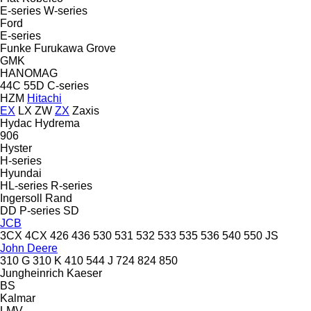
E-series
W-series
Ford
E-series
Funke
Furukawa
Grove
GMK
HANOMAG
44C
55D
C-series
HZM
Hitachi
EX
LX
ZW
ZX
Zaxis
Hydac
Hydrema
906
Hyster
H-series
Hyundai
HL-series
R-series
Ingersoll Rand
DD
P-series
SD
JCB
3CX
4CX
426
436
530
531
532
533
535
536
540
550
JS
John Deere
310 G
310 K
410
544 J
724
824
850
Jungheinrich
Kaeser
BS
Kalmar
LMV