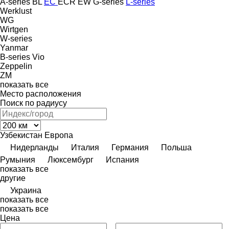
A-series
BL
EC
ECR
EW
G-series
L-series
Werklust
WG
Wirtgen
W-series
Yanmar
B-series
Vio
Zeppelin
ZM
показать все
Место расположения
Поиск по радиусу
Узбекистан
Европа
Нидерланды
Италия
Германия
Польша
Румыния
Люксембург
Испания
показать все
другие
Украина
показать все
показать все
Цена
–