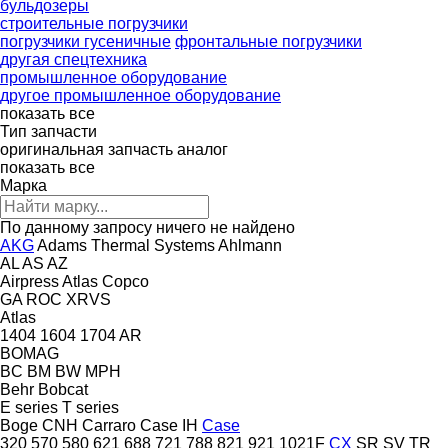
бульдозеры
строительные погрузчики
погрузчики гусеничные
фронтальные погрузчики
другая спецтехника
промышленное оборудование
другое промышленное оборудование
показать все
Тип запчасти
оригинальная запчасть
аналог
показать все
Марка
По данному запросу ничего не найдено
AKG
Adams Thermal Systems
Ahlmann
AL
AS
AZ
Airpress
Atlas Copco
GA
ROC
XRVS
Atlas
1404
1604
1704
AR
BOMAG
BC
BM
BW
MPH
Behr
Bobcat
E series
T series
Boge
CNH
Carraro
Case IH
Case
320
570
580
621
688
721
788
821
921
1021F
CX
SR
SV
TR