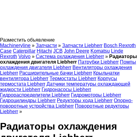
Разместить объявление
Machineryline
»
Запчасти
»
Запчасти Liebherr
Bosch Rexroth
Case
Caterpillar
Hitachi
JCB
John Deere
Komatsu
Linde
Rexroth
Volvo
»
Система охлаждения Liebherr
»
Радиаторы
охлаждения двигателя Liebherr
Патрубки Liebherr
Помпы
охлаждения двигателя Liebherr
Вентиляторы охлаждения
Liebherr
Расширительные бачки Liebherr
Крыльчатки
вентилятора Liebherr
Термостаты Liebherr
Корпусы
термостата Liebherr
Датчики температуры охлаждающей
жидкости Liebherr
Гидронасосы Liebherr
Гидрораспределители Liebherr
Гидромоторы Liebherr
Гидроцилиндры Liebherr
Редукторы хода Liebherr
Опорно-
поворотные устройства Liebherr
Поворотные редукторы
Liebherr
»
Радиаторы охлаждения