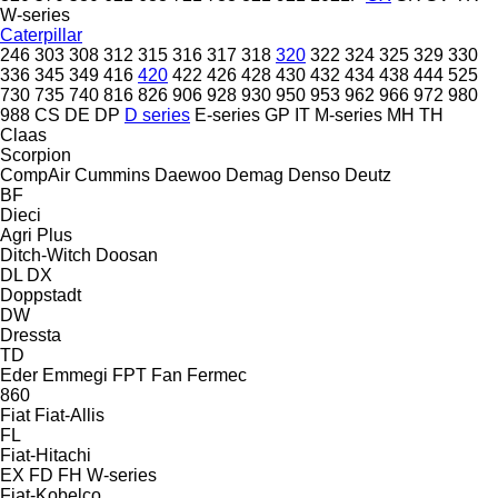
W-series
Caterpillar
246
303
308
312
315
316
317
318
320
322
324
325
329
330
336
345
349
416
420
422
426
428
430
432
434
438
444
525
730
735
740
816
826
906
928
930
950
953
962
966
972
980
988
CS
DE
DP
D series
E-series
GP
IT
M-series
MH
TH
Claas
Scorpion
CompAir
Cummins
Daewoo
Demag
Denso
Deutz
BF
Dieci
Agri Plus
Ditch-Witch
Doosan
DL
DX
Doppstadt
DW
Dressta
TD
Eder
Emmegi
FPT
Fan
Fermec
860
Fiat
Fiat-Allis
FL
Fiat-Hitachi
EX
FD
FH
W-series
Fiat-Kobelco