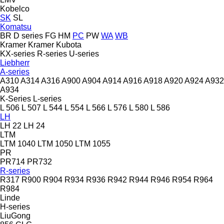
Kobelco
SK
SL
Komatsu
BR
D series
FG
HM
PC
PW
WA
WB
Kramer
Kramer
Kubota
KX-series
R-series
U-series
Liebherr
A-series
A310
A314
A316
A900
A904
A914
A916
A918
A920
A924
A932
A934
K-Series
L-series
L 506
L 507
L 544
L 554
L 566
L 576
L 580
L 586
LH
LH 22
LH 24
LTM
LTM 1040
LTM 1050
LTM 1055
PR
PR714
PR732
R-series
R317
R900
R904
R934
R936
R942
R944
R946
R954
R964
R984
Linde
H-series
LiuGong