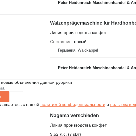
Peter Heidenreich Maschinenhandel & An
Walzenprägemaschine für Hardbonbo
Линия производства конфет
Состояние
новый
Германия, Waldkappel
Peter Heidenreich Maschinenhandel & An
 новые объявления данной рубрики
я
глашаетесь с нашей
политикой конфиденциальности
и
пользовател
Nagema verschieden
Линия производства конфет
9.52 л.с. (7 кВт)