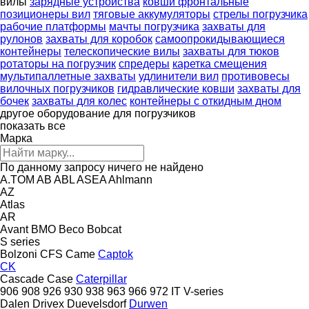
вилы
зарядные устройства
ковши фронтальные
позиционеры вил
тяговые аккумуляторы
стрелы погрузчика
рабочие платформы
мачты погрузчика
захваты для
рулонов
захваты для коробок
самоопрокидывающиеся
контейнеры
телескопические вилы
захваты для тюков
ротаторы на погрузчик
спредеры
каретка смещения
мультипаллетные захваты
удлинители вил
противовесы
вилочных погрузчиков
гидравлические ковши
захваты для
бочек
захваты для колес
контейнеры с откидным дном
другое оборудование для погрузчиков
показать все
Марка
По данному запросу ничего не найдено
A.TOM
AB
ABL
ASEA
Ahlmann
AZ
Atlas
AR
Avant
BMO
Beco
Bobcat
S series
Bolzoni
CFS
Came
Captok
CK
Cascade
Case
Caterpillar
906
908
926
930
938
963
966
972
IT
V-series
Dalen
Drivex
Duevelsdorf
Durwen