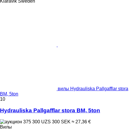
Klaravik Sweden
вилы Hydrauliska Pallgafflar stora
BM, 5ton
10
Hydrauliska Pallgafflar stora BM, 5ton
375 300 UZS
300 SEK
≈ 27,36 €
Вилы