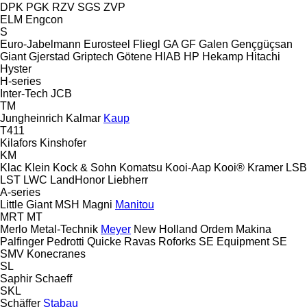
DPK
PGK
RZV
SGS
ZVP
ELM
Engcon
S
Euro-Jabelmann
Eurosteel
Fliegl
GA
GF
Galen
Gençgüçsan
Giant
Gjerstad
Griptech
Götene
HIAB
HP
Hekamp
Hitachi
Hyster
H-series
Inter-Tech
JCB
TM
Jungheinrich
Kalmar
Kaup
T411
Kilafors
Kinshofer
KM
Klac
Klein
Kock & Sohn
Komatsu
Kooi-Aap
Kooi®
Kramer
LSB
LST
LWC
LandHonor
Liebherr
A-series
Little Giant
MSH
Magni
Manitou
MRT
MT
Merlo
Metal-Technik
Meyer
New Holland
Ordem Makina
Palfinger
Pedrotti
Quicke
Ravas
Roforks
SE Equipment
SE
SMV Konecranes
SL
Saphir
Schaeff
SKL
Schäffer
Stabau