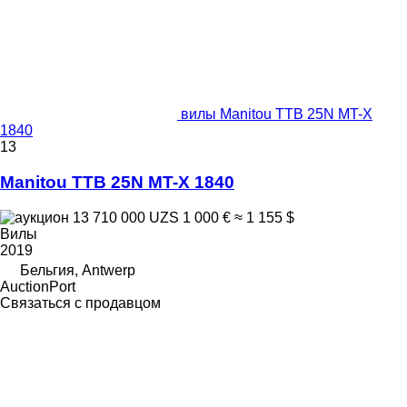
вилы Manitou TTB 25N MT-X
1840
13
Manitou TTB 25N MT-X 1840
13 710 000 UZS
1 000 €
≈ 1 155 $
Вилы
2019
Бельгия, Antwerp
AuctionPort
Связаться с продавцом