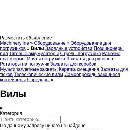
Разместить объявление
Machineryline
»
Оборудование
»
Оборудование для
погрузчиков
»
Вилы
Зарядные устройства
Позиционеры
вил
Тяговые аккумуляторы
Стрелы погрузчика
Рабочие
платформы
Мачты погрузчика
Захваты для рулонов
Ротаторы на погрузчик
Захваты для коробок
Мультипаллетные захваты
Каретка смещения
Захваты для
тюков
Телескопические вилы
Самоопрокидывающиеся
контейнеры
Спредеры
»
Вилы
Категория
По данному запросу ничего не найдено