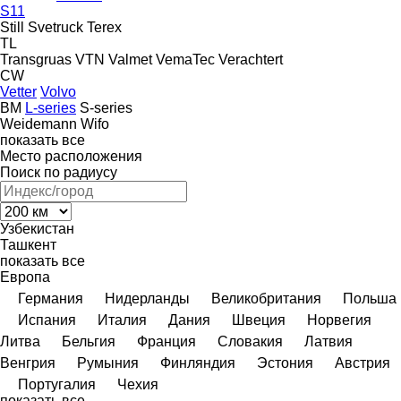
S11
Still
Svetruck
Terex
TL
Transgruas
VTN
Valmet
VemaTec
Verachtert
CW
Vetter
Volvo
BM
L-series
S-series
Weidemann
Wifo
показать все
Место расположения
Поиск по радиусу
Узбекистан
Ташкент
показать все
Европа
Германия
Нидерланды
Великобритания
Польша
Испания
Италия
Дания
Швеция
Норвегия
Литва
Бельгия
Франция
Словакия
Латвия
Венгрия
Румыния
Финляндия
Эстония
Австрия
Португалия
Чехия
показать все