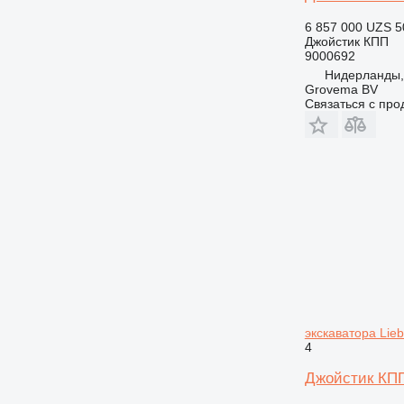
6 857 000 UZS
5
Джойстик КПП
9000692
Нидерланды,
Grovema BV
Связаться с пр
экскаватора Liebh
4
Джойстик КПП L