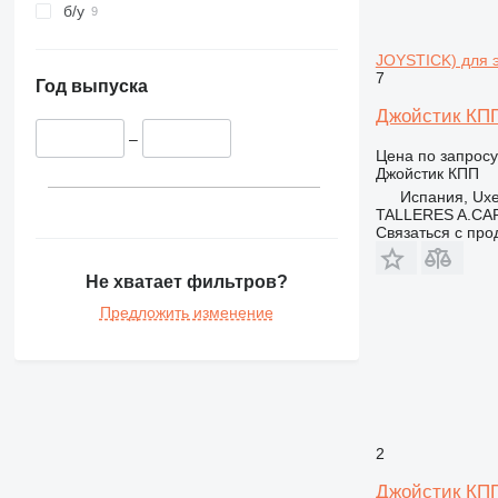
б/у
JOYSTICK) для 
7
Год выпуска
Джойстик КПП
–
Цена по запросу
Джойстик КПП
Испания, Ux
TALLERES A.CAP
Связаться с пр
Не хватает фильтров?
Предложить изменение
2
Джойстик КПП 