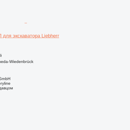
 для экскаватора Liebherr
й
heda-Wiedenbrück
 GmbH
ryline
одавцом