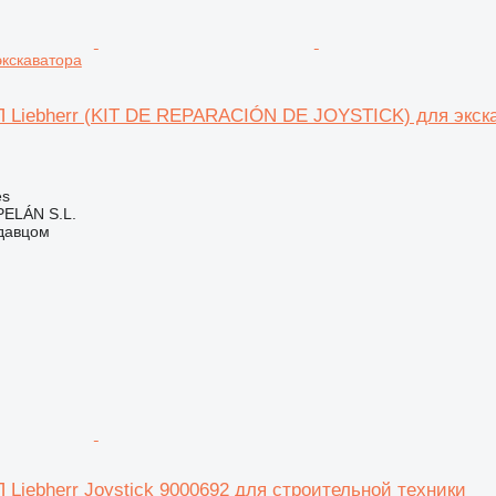
экскаватора
 Liebherr (KIT DE REPARACIÓN DE JOYSTICK) для экск
es
ELÁN S.L.
одавцом
Liebherr Joystick 9000692 для строительной техники