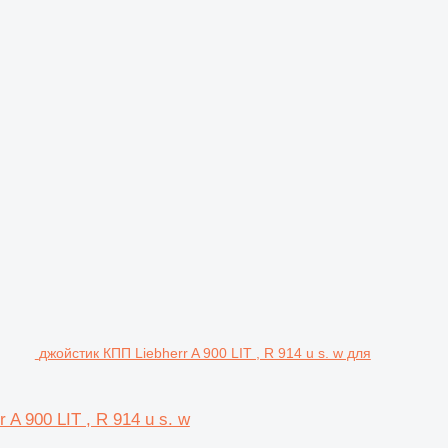
джойстик КПП Liebherr A 900 LIT , R 914 u s. w для
 A 900 LIT , R 914 u s. w