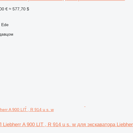
00 €
≈ 577,70 $
 Ede
одавцом
err A 900 LIT , R 914 u s. w
iebherr A 900 LIT , R 914 u s. w для экскаватора Liebherr