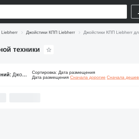
Liebherr
Джойстики КПП Liebherr
Джойстики КПП Liebherr дл
ной техники
Сортировка
:
Дата размещения
ений:
Джойстики КПП Liebherr для строительной техники
Дата размещения
Сначала дорогие
Сначала деше