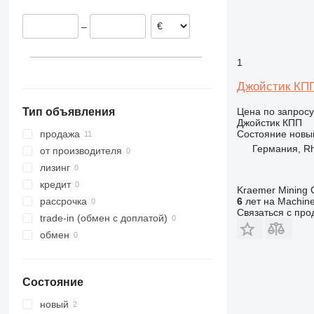
962
–
966
972
1
980
Джойстик КПП
Цена по запросу
Тип объявления
Джойстик КПП
Состояние
новы
продажа
Германия, R
от производителя
лизинг
кредит
Kraemer Mining
6
лет на Machine
рассрочка
Связаться с пр
trade-in (обмен с доплатой)
обмен
Состояние
новый