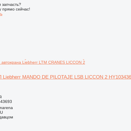
 запчасть?
у прямо сейчас!
ть
 автокрана Liebherr LTM CRANES LICCON 2
 Liebherr MANDO DE PILOTAJE LSB LICCON 2 HY1034369
й
343693
marena
LU
одавцом