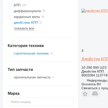
КПП
дифференциалы
карданные валы
джойстики КПП
показать все
Категория техники
3
строительная техника
Джойстик КПП 
экскаваторы
краны
10 290 000 UZS
Тип запчасти
техника для земляных работ
автокраны
Джойстик КПП
9002084 113774
вездеходные краны
бульдозеры
оригинальная запчасть
Нидерланды,
Grovema BV
Связаться с пр
Марка