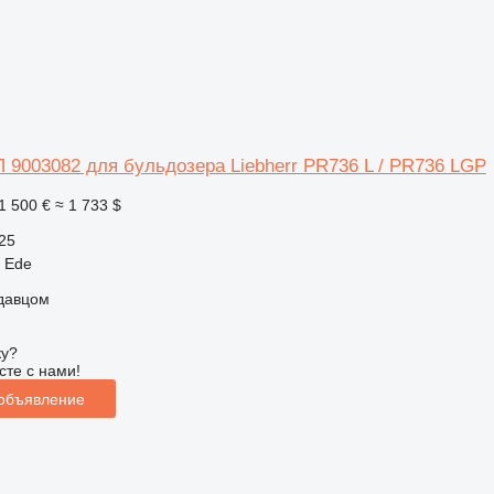
 9003082 для бульдозера Liebherr PR736 L / PR736 LGP
1 500 €
≈ 1 733 $
25
 Ede
одавцом
ку?
сте с нами!
 объявление