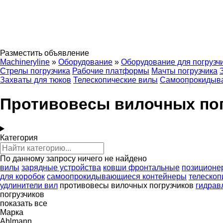
Разместить объявление
Machineryline
»
Оборудование
»
Оборудование для погрузч
Стрелы погрузчика
Рабочие платформы
Мачты погрузчика
Захваты для тюков
Телескопические вилы
Самоопрокидыв
Противовесы вилочных по
Категория
По данному запросу ничего не найдено
вилы
зарядные устройства
ковши фронтальные
позиционе
для коробок
самоопрокидывающиеся контейнеры
телескоп
удлинители вил
противовесы вилочных погрузчиков
гидрав
погрузчиков
показать все
Марка
Ahlmann