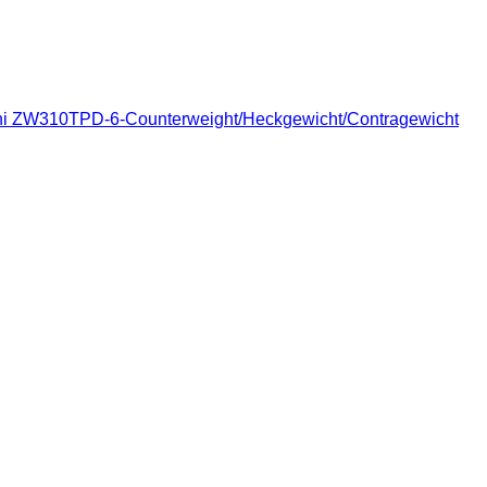
hi ZW310TPD-6-Counterweight/Heckgewicht/Contragewicht