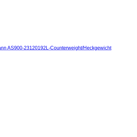
ann AS900-23120192L-Counterweight/Heckgewicht