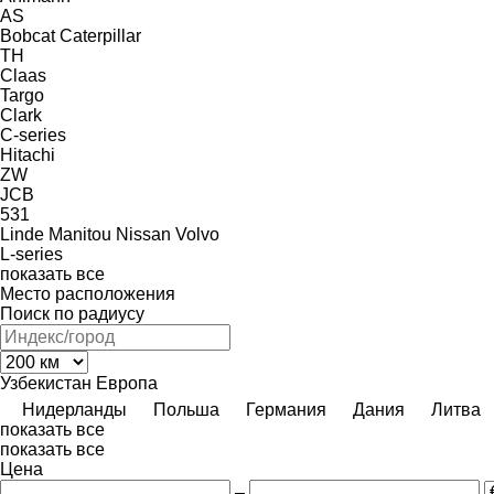
AS
Bobcat
Caterpillar
TH
Claas
Targo
Clark
C-series
Hitachi
ZW
JCB
531
Linde
Manitou
Nissan
Volvo
L-series
показать все
Место расположения
Поиск по радиусу
Узбекистан
Европа
Нидерланды
Польша
Германия
Дания
Литва
показать все
показать все
Цена
–