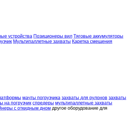
ые устройства
Позиционеры вил
Тяговые аккумуляторы
рузчик
Мультипаллетные захваты
Каретка смещения
платформы
мачты погрузчика
захваты для рулонов
захваты
ы на погрузчик
спредеры
мультипаллетные захваты
йнеры с откидным дном
другое оборудование для