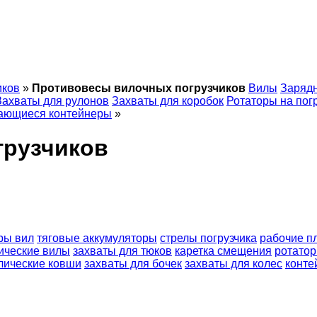
иков
»
Противовесы вилочных погрузчиков
Вилы
Зарядн
Захваты для рулонов
Захваты для коробок
Ротаторы на пог
ающиеся контейнеры
»
грузчиков
ры вил
тяговые аккумуляторы
стрелы погрузчика
рабочие 
ические вилы
захваты для тюков
каретка смещения
ротатор
лические ковши
захваты для бочек
захваты для колес
конте